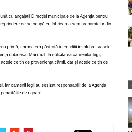
eună cu angajații Direcției municipale de la Agenția pentru
întreprindere ce se ocupă cu fabricarea semipreparatelor din
teria primă, carnea era păstrată în condiții insalubre, vasele
nță dubioasă. Mai mult, la solicitarea oamenilor legii,
 actele ce țin de proveniența cărnii, dar și actele ce țin de
 iar oamenii legii au sesizat responsabilii de la Agenția
enalitățile de rigoare.
S