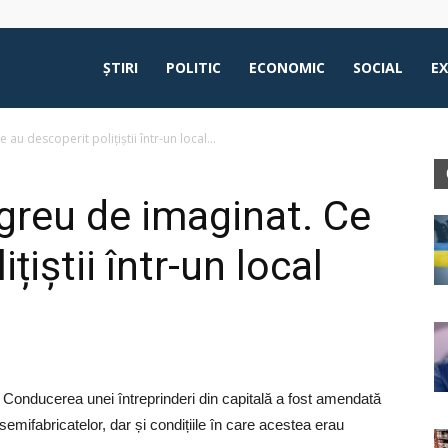
ŞTIRI
POLITIC
ECONOMIC
SOCIAL
E
 au descoperit polițiștii într-un local...
 greu de imaginat. Ce
țiștii într-un local
. Conducerea unei întreprinderi din capitală a fost amendată
emifabricatelor, dar și condițiile în care acestea erau