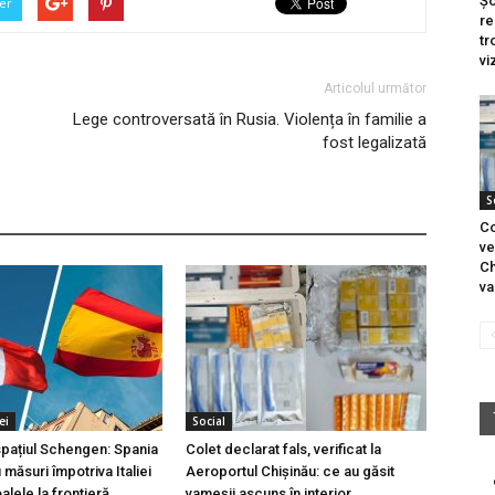
Șo
er
re
tr
vi
Articolul următor
Lege controversată în Rusia. Violența în familie a
fost legalizată
S
Co
ve
Ch
va
ei
Social
 spațiul Schengen: Spania
Colet declarat fals, verificat la
măsuri împotriva Italiei
Aeroportul Chișinău: ce au găsit
lele la frontieră
vameșii ascuns în interior