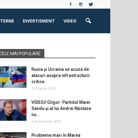
XTERNE
DIVERTISMENT
VIDEO
CELE MAI POPULARE
Rusia și Ucraina se acuză de
atacuri asupra infrastructurii
critice
19 martie 2025
VIDEO// Gligor: Partidul Maiei
Sandu și al lui Andrei Năstase
nu...
4 decembrie 2020
Probleme mari în Marea