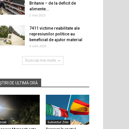
Britanie – de la deficit de
alimente...
2 mai 2023
7411 victime reabilitate ale
represiunilor politice au
beneficiat de ajutor material
6 iulie 2020
Încărcați mai multe
ȘTIRI DE ULTIMĂ ORĂ
ocial
Subiectul Zilei