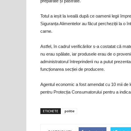
preparate și păstrate.
Totul a ieșit la iveală după ce oamenii legii împr
Siguranța Alimentelor au făcut percheziții la o 
carne.
Astfel, în cadrul verificărilor s-a costatat că ma
nu erau spălate, iar produsele erau de o provenie
administratorul întreprinderii nu a putut prezenta
funcționarea secției de producere.
Agentul economic a fost amendat cu 10 mii de lei,
pentru Protecția Consumatorului pentru a indica p
ETICHETE
politie