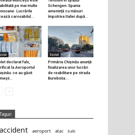
seaua Muncești este
Tensiuni în spațiul
abilitată pe mai multe
Schengen: Spania
onsoane. Lucrările
amenință cu măsuri
zează carosabilul...
împotriva Italiei după...
ocial
Social
let declarat fals,
Primăria Chișinău anunță
rificat la Aeroportul
finalizarea unor lucrări
ișinău: ce au găsit
de reabilitare pe strada
meșii...
Burebista:...
Taguri
accident
aeroport
atac
balti