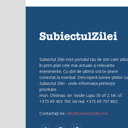
Subiectul Zilei este portalul tău de știri care adu
în prim-plan cele mai actuale și relevante
evenimente. Cu știri de ultimă oră te ținem
conectat la esențial. Descoperă lumea știrilor c
Subiectul Zilei - unde informația primește
prioritate.
mun. Chisinau. str. Vasile Lupu 30 of 2. tel. of.
+373 69 403 700. tel red. +373 69 737 802.
Contactați-ne:
info@subiectulzilei.md