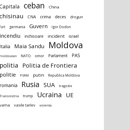
ceban
Capitala
China
chisinau
deces
CNA
crima
droguri
Guvern
furt
germania
Igor Dodon
incendiu
incident
inchisoare
israel
Moldova
Maia Sandu
Italia
PAS
Parlament
NATO
omor
moldovean
politia
Politia de Frontiera
politie
putin
Republica Moldova
PSRM
Rusia
SUA
romania
tragedie
Ucraina
UE
trump
Transnistria
vama
vasile tarlev
violenta