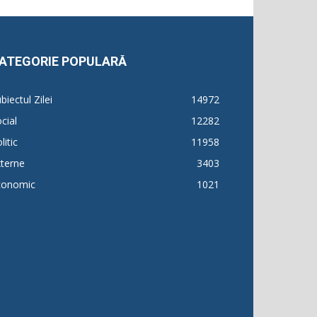
ATEGORIE POPULARĂ
biectul Zilei
14972
cial
12282
litic
11958
terne
3403
conomic
1021