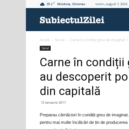
C
39.2
vineri, august 7, 2026
Moldova, Chisinau
Subiectul
Acasă
Social
Carne în condiții greu de imaginat. Ce
Zilei
Social
Carne în condiții
au descoperit poli
din capitală
13 ianuarie 2017
Preparau cârnăciori în condiții greu de imaginat
pentru mai multe încălcări de țin de producerea s