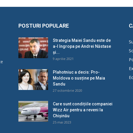
POSTURI POPULARE
C
Strategia Maiei Sandu este de
Su
a-l îngropa pe Andrei Năstase
So
și...
9 aprilie 2021
Po
ce
Ex
Plahotniuc a decis: Pro-
E
Moldova o susține pe Maia
u
Sandu
27 octombrie 2020
Care sunt condițiile companiei
Wizz Air pentru a reveni la
Chișinău
25 mai 2023