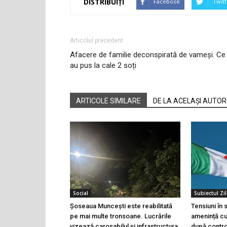
DISTRIBUIȚI
Facebook
Twitt
Articolul precedent
Afacere de familie deconspirată de vameși. Ce
au pus la cale 2 soți
ARTICOLE SIMILARE
DE LA ACELAȘI AUTOR
Social
Subiectul Zil
Șoseaua Muncești este reabilitată
Tensiuni în
pe mai multe tronsoane. Lucrările
amenință cu 
vizează carosabilul și infrastructura
după controa