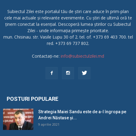
Subiectul Zilei este portalul tău de știri care aduce în prim-plan
cele mai actuale și relevante evenimente. Cu știri de ultimă oră te
ținem conectat la esențial. Descoperă lumea știrilor cu Subiectul
Zilei - unde informația primește prioritate.
mun. Chisinau. str. Vasile Lupu 30 of 2. tel. of. +373 69 403 700. tel
red. +373 69 737 802.
Contactați-ne:
info@subiectulzilei.md
POSTURI POPULARE
Strategia Maiei Sandu este de a-l îngropa pe
Andrei Năstase și...
9 aprilie 2021