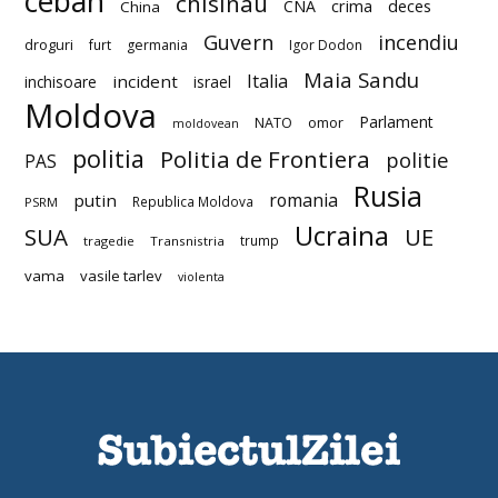
ceban
chisinau
deces
CNA
crima
China
Guvern
incendiu
droguri
furt
germania
Igor Dodon
Maia Sandu
Italia
incident
inchisoare
israel
Moldova
Parlament
NATO
omor
moldovean
politia
Politia de Frontiera
politie
PAS
Rusia
romania
putin
Republica Moldova
PSRM
Ucraina
SUA
UE
trump
tragedie
Transnistria
vama
vasile tarlev
violenta