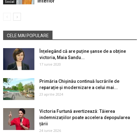
interior
Social
CELE MAI POPULARE
Înțelegând că are puține șanse de a obține
victoria, Maia Sandu...
17 iunie 2020
Primăria Chișinău continuă lucrările de
reparație și modernizare a celui mai...
23 aprilie 2024
Victoria Furtună avertizează: Tăierea
indemnizațiilor poate accelera depopularea
țării
24 iunie 2026