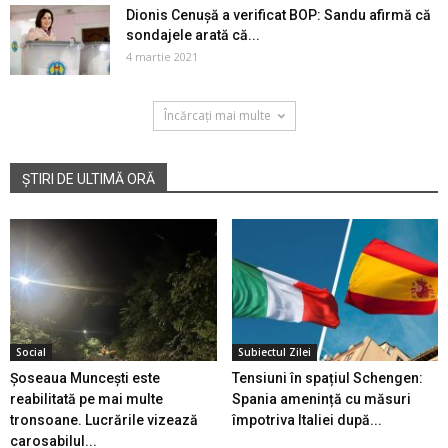
Dionis Cenușă a verificat BOP: Sandu afirmă că
sondajele arată că...
4 martie 2021
Încărcați mai multe
ȘTIRI DE ULTIMĂ ORĂ
Social
Subiectul Zilei
Șoseaua Muncești este
Tensiuni în spațiul Schengen:
reabilitată pe mai multe
Spania amenință cu măsuri
tronsoane. Lucrările vizează
împotriva Italiei după...
carosabilul...