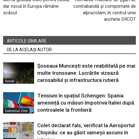
dar riscul în Europa rămâne
contrabandă și comprimate de
scăzut
alprazolam, în centrul unei
anchete DIICOT
ARTICOLE SIMILARE
DE LA ACELAȘI AUTOR
Șoseaua Muncești este reabilitată pe mai
multe tronsoane. Lucrările vizează
carosabilul și infrastructura rutieră
Social
Tensiuni în spațiul Schengen: Spania
amenință cu măsuri împotriva Italiei după
controalele la frontieră
Subiectul Zilei
Colet declarat fals, verificat la Aeroportul
Chișinău: ce au găsit vameșii ascuns în