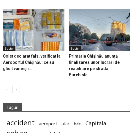
Social
Social
Colet declarat fals, verificat la
Primăria Chișinău anunță
Aeroportul Chișinău: ce au
finalizarea unor lucrări de
găsit vameșii...
reabilitare pe strada
Burebista:...
Taguri
accident
Capitala
aeroport
atac
balti