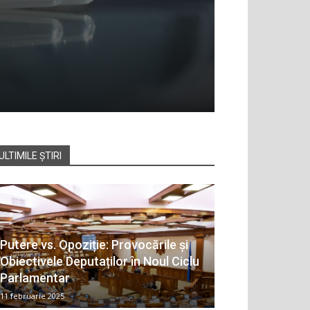
ULTIMILE ȘTIRI
Putere vs. Opoziție: Provocările și
Obiectivele Deputaților în Noul Ciclu
Parlamentar
11 februarie 2025