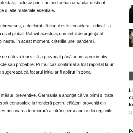
ii afectate, inclusiv printr-un pod aerian umanitar destinat
e și alte materiale esențiale.
eyesus, a declarat că riscul este considerat „ridicat” la
la nivel global. Potrivit acestuia, comitetul de urgență al
linește, în acest moment, criteriile unei pandemii.
e de câteva luni și că a provocat până acum aproximativ
e sau probabile. Primul caz confirmat a fost raportat la un
le sugerează că focarul inițial ar fi apărut în zona
L
 măsuri preventive. Germania a anunțat că va primi și trata
c
rit controalele la frontieră pentru călătorii proveniți din
I
estricționarea temporară a intrării persoanelor din regiunile
28
P