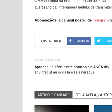
OMS continuă să insiste pe măsuri de izolare, ur
avertizând că întreruperea lanțului de transmiter
Abonează-te la canalul nostru de
Telegram
S
DISTRIBUIȚI
Facebook
Twitt
Articolul precedent
Aproape un sfert dintre controalele ANSA din
anul trecut au scos la iveală nereguli
ARTICOLE SIMILARE
DE LA ACELAȘI AUTOR