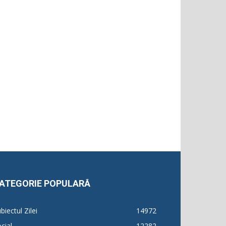
ATEGORIE POPULARĂ
biectul Zilei
14972
cial
12282