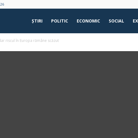
026
ŞTIRI
POLITIC
ECONOMIC
SOCIAL
E
dar riscul în Europa rămâne scăzut