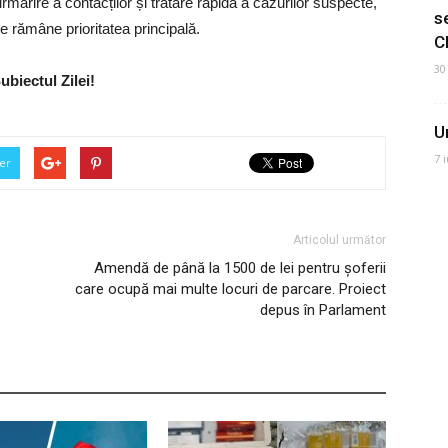
mărire a contacților și tratare rapidă a cazurilor suspecte,
s
e rămâne prioritatea principală.
C
30
ubiectul Zilei!
U
7 
er
Articolul următor
Amendă de până la 1500 de lei pentru șoferii
care ocupă mai multe locuri de parcare. Proiect
depus în Parlament