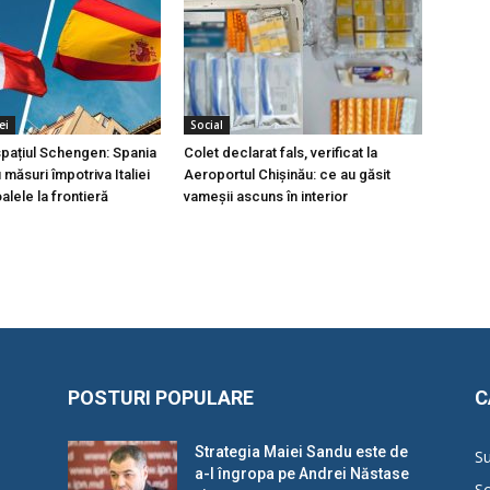
ei
Social
 spațiul Schengen: Spania
Colet declarat fals, verificat la
măsuri împotriva Italiei
Aeroportul Chișinău: ce au găsit
lele la frontieră
vameșii ascuns în interior
POSTURI POPULARE
C
Strategia Maiei Sandu este de
Su
a-l îngropa pe Andrei Năstase
So