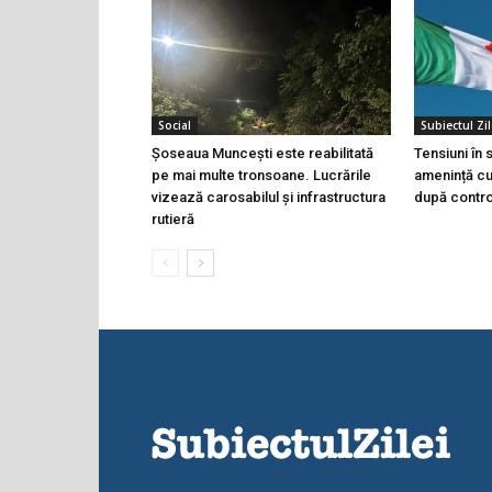
Social
Subiectul Zil
Șoseaua Muncești este reabilitată
Tensiuni în
pe mai multe tronsoane. Lucrările
amenință cu 
vizează carosabilul și infrastructura
după controa
rutieră