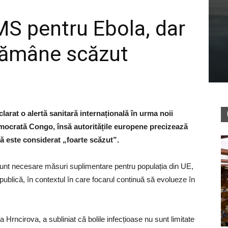
MS pentru Ebola, dar
 rămâne scăzut
arat o alertă sanitară internațională în urma noii
mocrată Congo, însă autoritățile europene precizează
ă este considerat „foarte scăzut”.
unt necesare măsuri suplimentare pentru populația din UE,
ublică, în contextul în care focarul continuă să evolueze în
rncirova, a subliniat că bolile infecțioase nu sunt limitate