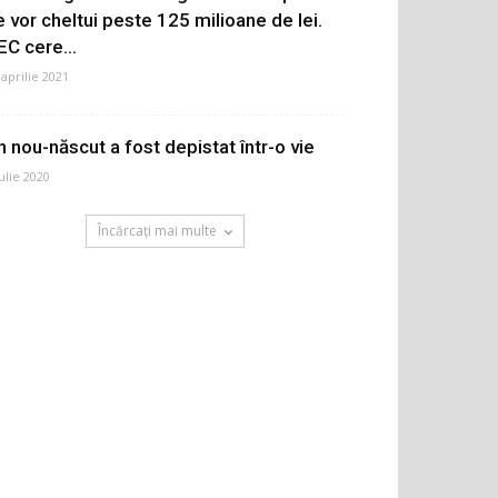
e vor cheltui peste 125 milioane de lei.
EC cere...
 aprilie 2021
n nou-născut a fost depistat într-o vie
iulie 2020
Încărcați mai multe