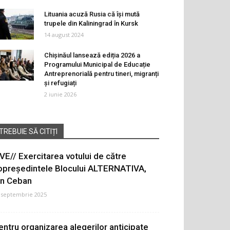
Lituania acuză Rusia că își mută
trupele din Kaliningrad în Kursk
14 august 2024
Chișinăul lansează ediția 2026 a
Programului Municipal de Educație
Antreprenorială pentru tineri, migranți
și refugiați
2 iunie 2026
TREBUIE SĂ CITIȚI
IVE// Exercitarea votului de către
opreședintele Blocului ALTERNATIVA,
on Ceban
 septembrie 2025
entru organizarea alegerilor anticipate