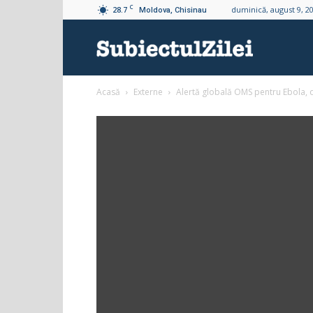
C
28.7
duminică, august 9, 2
Moldova, Chisinau
Subiectul
Acasă
Externe
Alertă globală OMS pentru Ebola, 
Zilei