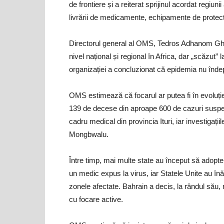
de frontiere și a reiterat sprijinul acordat regiun
livrării de medicamente, echipamente de protecți
Directorul general al OMS, Tedros Adhanom Ghebr
nivel național și regional în Africa, dar „scăzut” 
organizației a concluzionat că epidemia nu îndep
OMS estimează că focarul ar putea fi în evoluți
139 de decese din aproape 600 de cazuri suspect
cadru medical din provincia Ituri, iar investigații
Mongbwalu.
Între timp, mai multe state au început să adopte
un medic expus la virus, iar Statele Unite au înăsp
zonele afectate. Bahrain a decis, la rândul său, r
cu focare active.