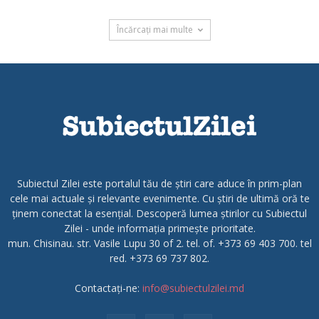
Încărcați mai multe
Subiectul Zilei este portalul tău de știri care aduce în prim-plan
cele mai actuale și relevante evenimente. Cu știri de ultimă oră te
ținem conectat la esențial. Descoperă lumea știrilor cu Subiectul
Zilei - unde informația primește prioritate.
mun. Chisinau. str. Vasile Lupu 30 of 2. tel. of. +373 69 403 700. tel
red. +373 69 737 802.
Contactați-ne:
info@subiectulzilei.md