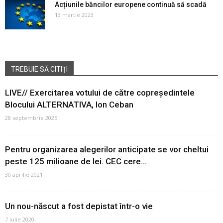
Acțiunile băncilor europene continuă să scadă
13 martie 2023
TREBUIE SĂ CITIȚI
LIVE// Exercitarea votului de către copreședintele
Blocului ALTERNATIVA, Ion Ceban
28 septembrie 2025
Pentru organizarea alegerilor anticipate se vor cheltui
peste 125 milioane de lei. CEC cere...
30 aprilie 2021
Un nou-născut a fost depistat într-o vie
7 iulie 2020