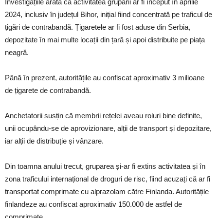
Investigațiile arată că activitatea grupării ar fi început în aprilie
2024, inclusiv în județul Bihor, inițial fiind concentrată pe traficul de
țigări de contrabandă. Țigaretele ar fi fost aduse din Serbia,
depozitate în mai multe locații din țară și apoi distribuite pe piața
neagră.
Până în prezent, autoritățile au confiscat aproximativ 3 milioane
de țigarete de contrabandă.
Anchetatorii susțin că membrii rețelei aveau roluri bine definite,
unii ocupându-se de aprovizionare, alții de transport și depozitare,
iar alții de distribuție și vânzare.
Din toamna anului trecut, gruparea și-ar fi extins activitatea și în
zona traficului internațional de droguri de risc, fiind acuzați că ar fi
transportat comprimate cu alprazolam către Finlanda. Autoritățile
finlandeze au confiscat aproximativ 150.000 de astfel de
comprimate.