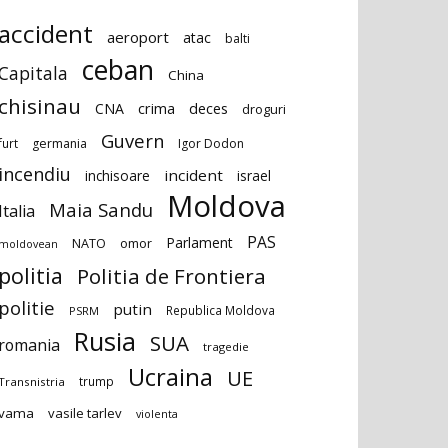
accident
aeroport
atac
balti
ceban
Capitala
China
chisinau
deces
CNA
crima
droguri
Guvern
furt
germania
Igor Dodon
incendiu
incident
inchisoare
israel
Moldova
Maia Sandu
Italia
PAS
Parlament
NATO
omor
moldovean
politia
Politia de Frontiera
politie
putin
Republica Moldova
PSRM
Rusia
SUA
romania
tragedie
Ucraina
UE
trump
Transnistria
vama
vasile tarlev
violenta