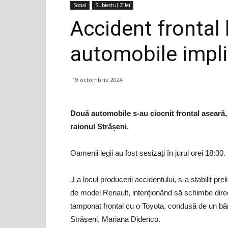
Social
Subiectul Zilei
Accident frontal 
automobile impli
19 octombrie 2024
Două automobile s-au ciocnit frontal aseară, 
raionul Strășeni.
Oamenii legii au fost sesizați în jurul orei 18:30.
„La locul producerii accidentului, s-a stabilit p
de model Renault, intenționând să schimbe dire
tamponat frontal cu o Toyota, condusă de un bărb
Strășeni, Mariana Didenco.