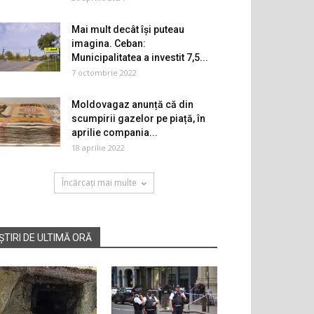
Mai mult decât își puteau
imagina. Ceban:
Municipalitatea a investit 7,5...
7 octombrie 2022
Moldovagaz anunță că din
scumpirii gazelor pe piață, în
aprilie compania...
18 aprilie 2022
Încărcați mai multe
ȘTIRI DE ULTIMĂ ORĂ