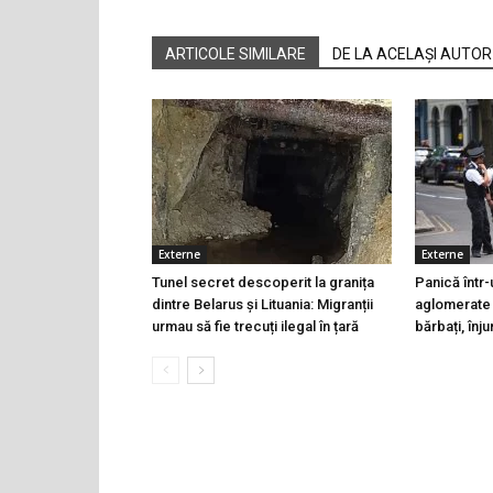
ARTICOLE SIMILARE
DE LA ACELAȘI AUTOR
Externe
Externe
Tunel secret descoperit la granița
Panică într-
dintre Belarus și Lituania: Migranții
aglomerate 
urmau să fie trecuți ilegal în țară
bărbați, înju