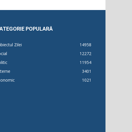
ATEGORIE POPULARĂ
biectul Zilei
14958
cial
12272
litic
11954
terne
3401
conomic
1021