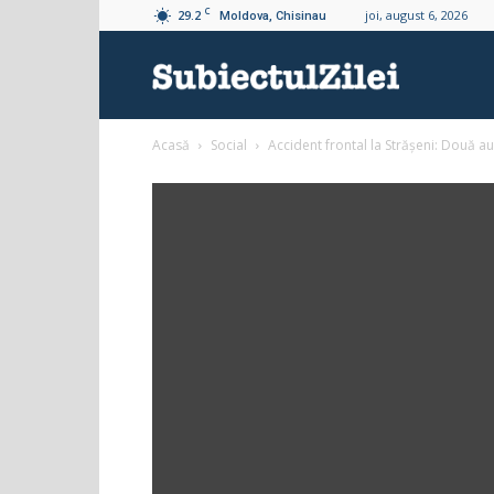
C
29.2
joi, august 6, 2026
Moldova, Chisinau
Subiectul
Acasă
Social
Accident frontal la Strășeni: Două a
Zilei