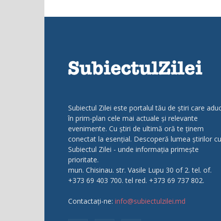
Subiectul Zilei este portalul tău de știri care adu
în prim-plan cele mai actuale și relevante
evenimente. Cu știri de ultimă oră te ținem
conectat la esențial. Descoperă lumea știrilor c
Subiectul Zilei - unde informația primește
prioritate.
mun. Chisinau. str. Vasile Lupu 30 of 2. tel. of.
+373 69 403 700. tel red. +373 69 737 802.
Contactați-ne:
info@subiectulzilei.md