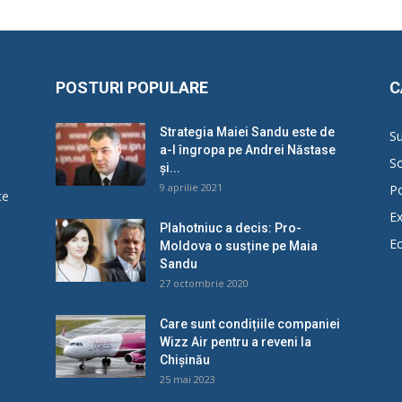
POSTURI POPULARE
C
Strategia Maiei Sandu este de
Su
a-l îngropa pe Andrei Năstase
So
și...
9 aprilie 2021
Po
ce
Ex
Plahotniuc a decis: Pro-
E
Moldova o susține pe Maia
u
Sandu
27 octombrie 2020
Care sunt condițiile companiei
Wizz Air pentru a reveni la
Chișinău
25 mai 2023