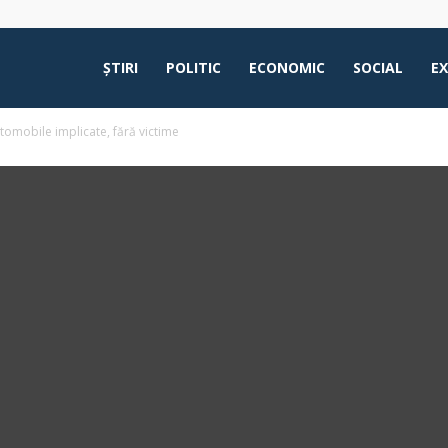
ŞTIRI
POLITIC
ECONOMIC
SOCIAL
E
utomobile implicate, fără victime