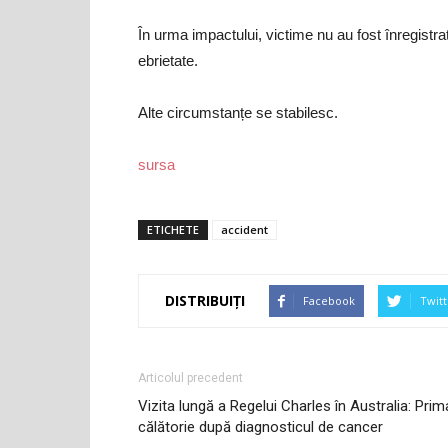
În urma impactului, victime nu au fost înregistrat
ebrietate.
Alte circumstanțe se stabilesc.
sursa
ETICHETE
accident
DISTRIBUIȚI
Facebook
Twitt
Articolul precedent
Vizita lungă a Regelui Charles în Australia: Prim
călătorie după diagnosticul de cancer