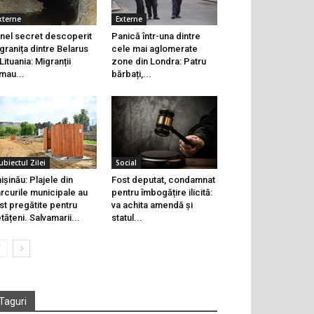
xterne
Externe
nel secret descoperit
Panică într-una dintre
 granița dintre Belarus
cele mai aglomerate
 Lituania: Migranții
zone din Londra: Patru
mau...
bărbați,...
ubiectul Zilei
Social
ișinău: Plajele din
Fost deputat, condamnat
rcurile municipale au
pentru îmbogățire ilicită:
st pregătite pentru
va achita amendă și
tățeni. Salvamarii...
statul...
Taguri