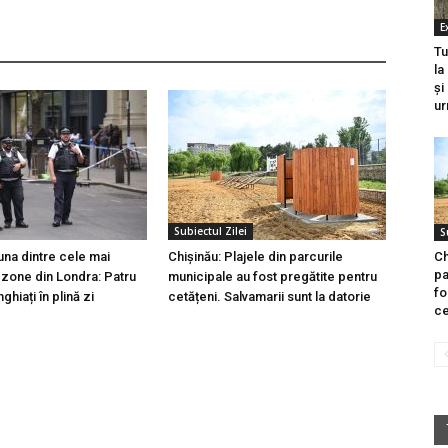
E
Tu
la
și
ur
Subiectul Zilei
S
una dintre cele mai
Chișinău: Plajele din parcurile
Ch
pa
zone din Londra: Patru
municipale au fost pregătite pentru
fo
nghiați în plină zi
cetățeni. Salvamarii sunt la datorie
ce