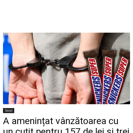
Social
A amenințat vânzătoarea cu
un cuțit pentru 157 de lei și trei