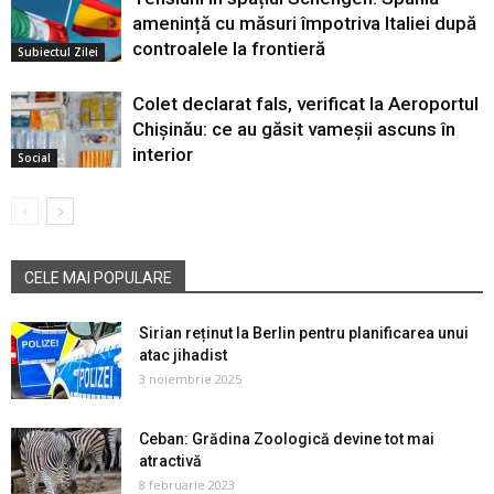
amenință cu măsuri împotriva Italiei după
controalele la frontieră
Subiectul Zilei
Colet declarat fals, verificat la Aeroportul
Chișinău: ce au găsit vameșii ascuns în
interior
Social
CELE MAI POPULARE
Sirian reținut la Berlin pentru planificarea unui
atac jihadist
3 noiembrie 2025
Ceban: Grădina Zoologică devine tot mai
atractivă
8 februarie 2023