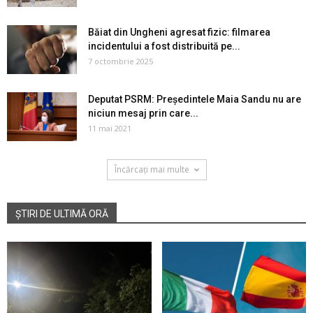
Băiat din Ungheni agresat fizic: filmarea
incidentului a fost distribuită pe...
7 octombrie 2025
Deputat PSRM: Președintele Maia Sandu nu are
niciun mesaj prin care...
11 mai 2021
Încărcați mai multe
ȘTIRI DE ULTIMĂ ORĂ