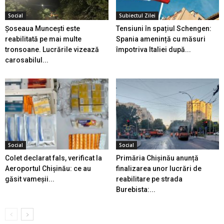
Social
Subiectul Zilei
Șoseaua Muncești este
Tensiuni în spațiul Schengen:
reabilitată pe mai multe
Spania amenință cu măsuri
tronsoane. Lucrările vizează
împotriva Italiei după...
carosabilul...
Social
Social
Colet declarat fals, verificat la
Primăria Chișinău anunță
Aeroportul Chișinău: ce au
finalizarea unor lucrări de
găsit vameșii...
reabilitare pe strada
Burebista:...