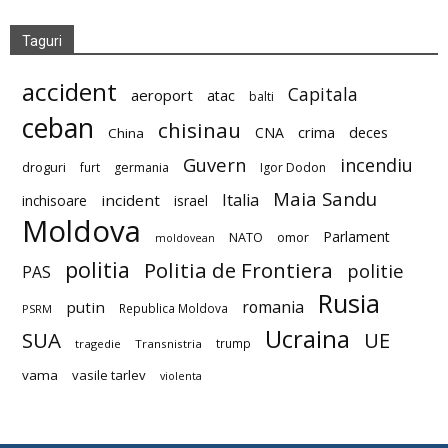
Taguri
accident
Capitala
aeroport
atac
balti
ceban
chisinau
deces
CNA
crima
China
Guvern
incendiu
droguri
furt
germania
Igor Dodon
Maia Sandu
Italia
incident
inchisoare
israel
Moldova
Parlament
NATO
omor
moldovean
politia
Politia de Frontiera
politie
PAS
Rusia
romania
putin
Republica Moldova
PSRM
Ucraina
SUA
UE
trump
tragedie
Transnistria
vama
vasile tarlev
violenta