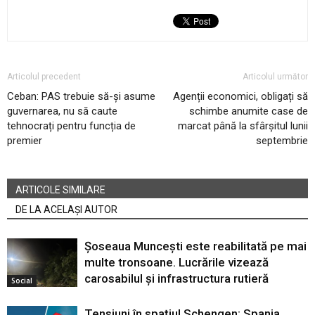
Articolul precedent
Articolul următor
Ceban: PAS trebuie să-și asume
Agenții economici, obligați să
guvernarea, nu să caute
schimbe anumite case de
tehnocrați pentru funcția de
marcat până la sfârșitul lunii
premier
septembrie
ARTICOLE SIMILARE
DE LA ACELAȘI AUTOR
Șoseaua Muncești este reabilitată pe mai
multe tronsoane. Lucrările vizează
carosabilul și infrastructura rutieră
Social
Tensiuni în spațiul Schengen: Spania