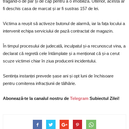
trăgând-o de păr și de cap pentru a o imobiliza. Ulterior, acesta ar
fi deschis casa de marcat și ar fi sustras 157 de lei.
Victima a reușit să activeze butonul de alarmă, iar la fața locului a
intervenit echipa serviciului de pază contractat de magazin.
În timpul procesului de judecată, inculpatul și-a recunoscut vina, a
declarat că regretă cele întâmplate și a menționat că și-a cerut
scuze victimei chiar în ziua producerii incidentului.
Sentința instanței prevede șase ani și opt luni de închisoare
pentru comiterea infracțiunii de tâlhărie.
Abonează-te la canalul nostru de
Telegram
Subiectul Zilei!