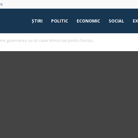
26
ŞTIRI
POLITIC
ECONOMIC
SOCIAL
E
me guvernarea, nu să caute tehnocrați pentru funcția...