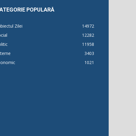
ATEGORIE POPULARĂ
biectul Zilei
14972
cial
12282
litic
11958
terne
3403
conomic
1021