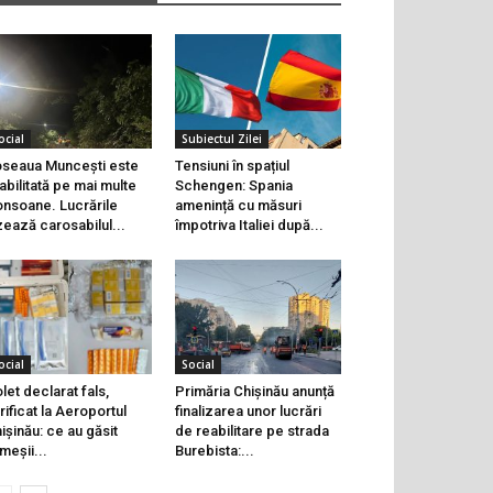
ocial
Subiectul Zilei
seaua Muncești este
Tensiuni în spațiul
abilitată pe mai multe
Schengen: Spania
onsoane. Lucrările
amenință cu măsuri
zează carosabilul...
împotriva Italiei după...
ocial
Social
let declarat fals,
Primăria Chișinău anunță
rificat la Aeroportul
finalizarea unor lucrări
ișinău: ce au găsit
de reabilitare pe strada
meșii...
Burebista:...