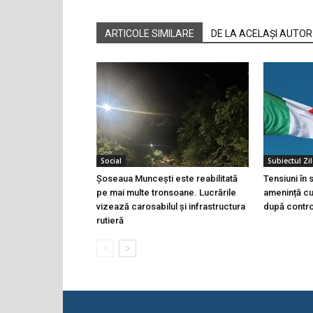
ARTICOLE SIMILARE
DE LA ACELAȘI AUTOR
Social
Subiectul Zil
Șoseaua Muncești este reabilitată
Tensiuni în
pe mai multe tronsoane. Lucrările
amenință cu 
vizează carosabilul și infrastructura
după controa
rutieră