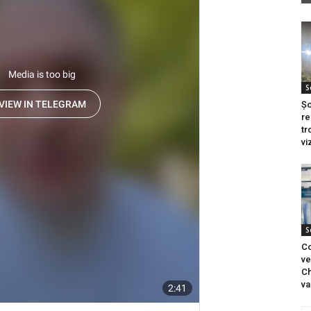
S
Șo
re
tr
vi
S
Co
ve
Ch
va