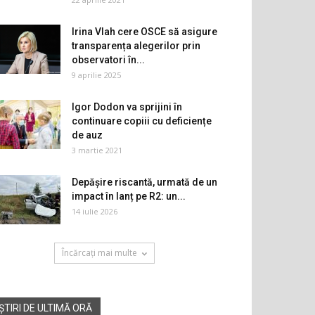
Irina Vlah cere OSCE să asigure
transparența alegerilor prin
observatori în...
9 aprilie 2025
Igor Dodon va sprijini în
continuare copiii cu deficiențe
de auz
3 martie 2021
Depășire riscantă, urmată de un
impact în lanț pe R2: un...
14 iulie 2026
Încărcați mai multe
ȘTIRI DE ULTIMĂ ORĂ