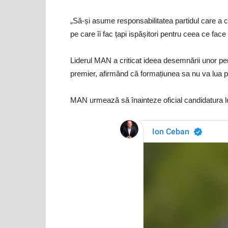
„Să-și asume responsabilitatea partidul care a câș
pe care îi fac țapi ispășitori pentru ceea ce fac
Liderul MAN a criticat ideea desemnării unor per
premier, afirmând că formațiunea sa nu va lua par
MAN urmează să înainteze oficial candidatura lu