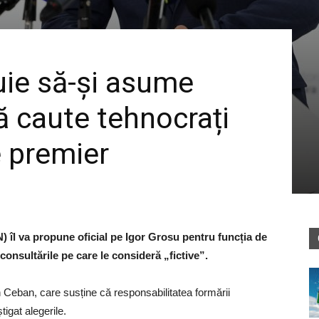
uie să-și asume
ă caute tehnocrați
e premier
) îl va propune oficial pe Igor Grosu pentru funcția de
consultările pe care le consideră „fictive”.
Ion Ceban, care susține că responsabilitatea formării
tigat alegerile.