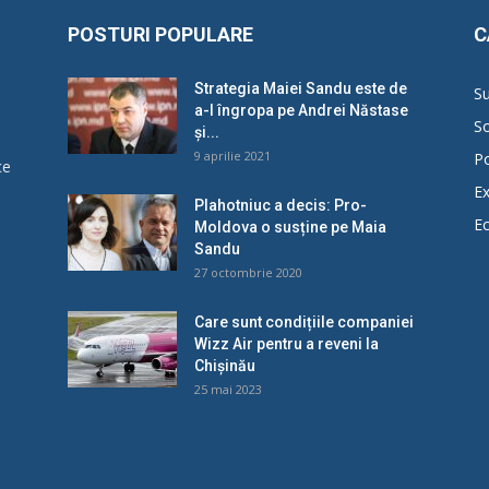
POSTURI POPULARE
C
Strategia Maiei Sandu este de
Su
a-l îngropa pe Andrei Năstase
So
și...
9 aprilie 2021
Po
ce
Ex
Plahotniuc a decis: Pro-
E
Moldova o susține pe Maia
u
Sandu
27 octombrie 2020
Care sunt condițiile companiei
Wizz Air pentru a reveni la
Chișinău
25 mai 2023