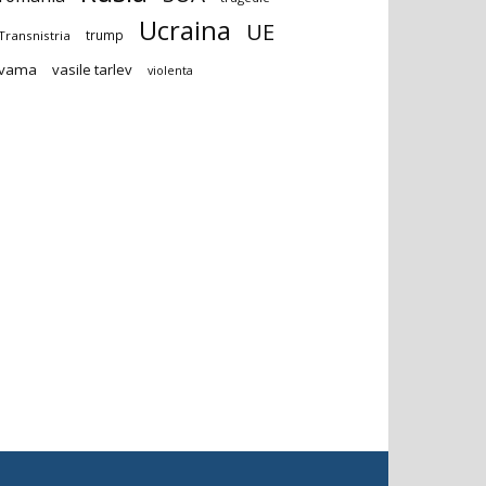
Ucraina
UE
trump
Transnistria
vama
vasile tarlev
violenta