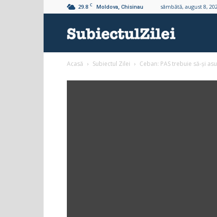
C
29.8
sâmbătă, august 8, 20
Moldova, Chisinau
Subiectul
Acasă
Subiectul Zilei
Ceban: PAS trebuie să-și asu
Zilei