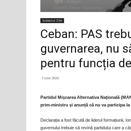
Subiectul Zilei
Ceban: PAS treb
guvernarea, nu s
pentru funcția d
7 iulie 2026
Partidul Mișcarea Alternativa Națională (MAN
prim-ministru și anunță că nu va participa la 
Declarația a fost făcută de liderul formațiunii, 
guvernului trebuie să revină partidului care a câș