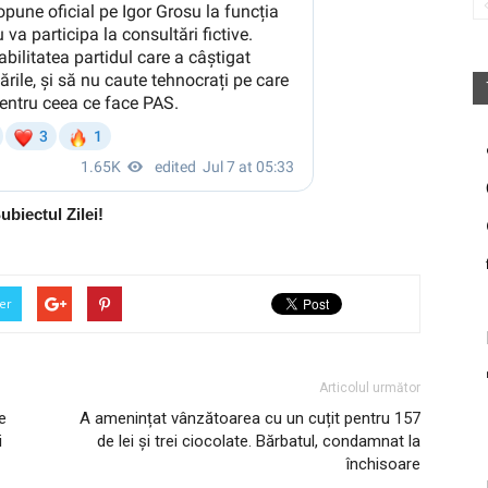
ubiectul Zilei!
er
Articolul următor
e
A amenințat vânzătoarea cu un cuțit pentru 157
i
de lei și trei ciocolate. Bărbatul, condamnat la
închisoare