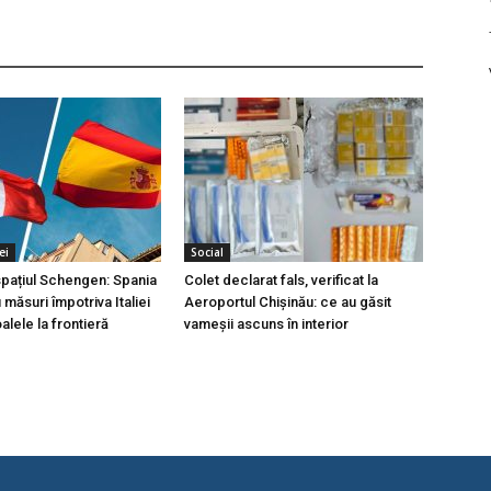
ei
Social
 spațiul Schengen: Spania
Colet declarat fals, verificat la
măsuri împotriva Italiei
Aeroportul Chișinău: ce au găsit
lele la frontieră
vameșii ascuns în interior