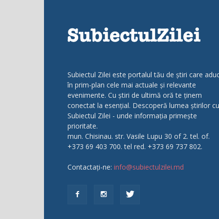
Subiectul Zilei este portalul tău de știri care adu
în prim-plan cele mai actuale și relevante
evenimente. Cu știri de ultimă oră te ținem
conectat la esențial. Descoperă lumea știrilor c
Subiectul Zilei - unde informația primește
prioritate.
mun. Chisinau. str. Vasile Lupu 30 of 2. tel. of.
+373 69 403 700. tel red. +373 69 737 802.
Contactați-ne:
info@subiectulzilei.md