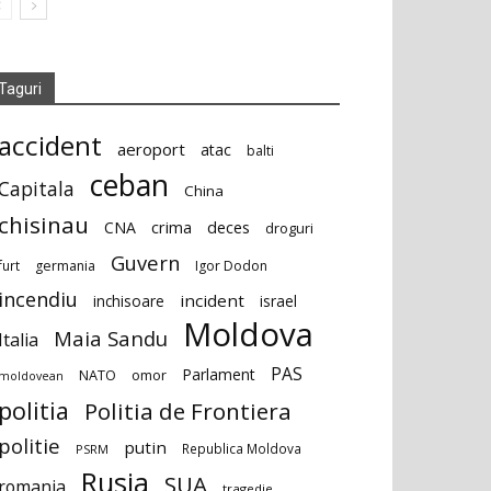
Taguri
accident
aeroport
atac
balti
ceban
Capitala
China
chisinau
deces
CNA
crima
droguri
Guvern
furt
germania
Igor Dodon
incendiu
incident
inchisoare
israel
Moldova
Maia Sandu
Italia
PAS
Parlament
NATO
omor
moldovean
politia
Politia de Frontiera
politie
putin
Republica Moldova
PSRM
Rusia
SUA
romania
tragedie