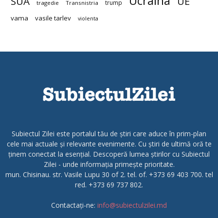
Ucraina
SUA
UE
trump
tragedie
Transnistria
vama
vasile tarlev
violenta
Subiectul Zilei este portalul tău de știri care aduce în prim-plan
cele mai actuale și relevante evenimente. Cu știri de ultimă oră te
ținem conectat la esențial. Descoperă lumea știrilor cu Subiectul
Zilei - unde informația primește prioritate.
mun. Chisinau. str. Vasile Lupu 30 of 2. tel. of. +373 69 403 700. tel
red. +373 69 737 802.
Contactați-ne:
info@subiectulzilei.md