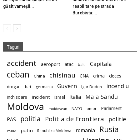
găsit vameșii...
reabilitare pe strada
Burebista:...
Taguri
accident
Capitala
aeroport
atac
balti
ceban
chisinau
deces
CNA
crima
China
Guvern
incendiu
droguri
furt
germania
Igor Dodon
Maia Sandu
Italia
incident
inchisoare
israel
Moldova
Parlament
NATO
omor
moldovean
politia
Politia de Frontiera
politie
PAS
Rusia
romania
putin
Republica Moldova
PSRM