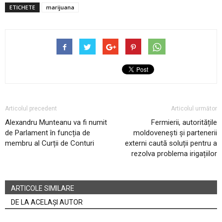
ETICHETE
marijuana
Articolul precedent
Articolul următor
Alexandru Munteanu va fi numit
Fermierii, autoritățile
de Parlament în funcția de
moldovenești și partenerii
membru al Curții de Conturi
externi caută soluții pentru a
rezolva problema irigațiilor
ARTICOLE SIMILARE
DE LA ACELAȘI AUTOR