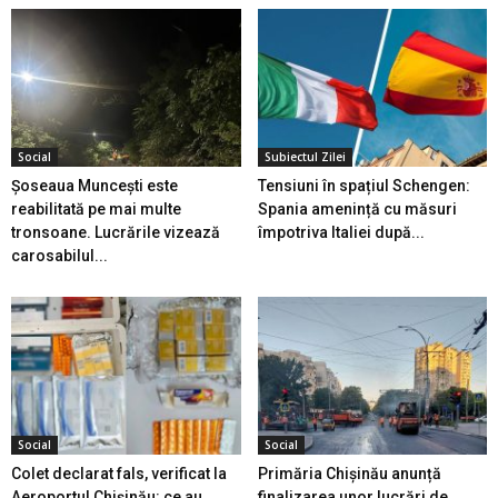
Social
Subiectul Zilei
Șoseaua Muncești este
Tensiuni în spațiul Schengen:
reabilitată pe mai multe
Spania amenință cu măsuri
tronsoane. Lucrările vizează
împotriva Italiei după...
carosabilul...
Social
Social
Colet declarat fals, verificat la
Primăria Chișinău anunță
Aeroportul Chișinău: ce au
finalizarea unor lucrări de