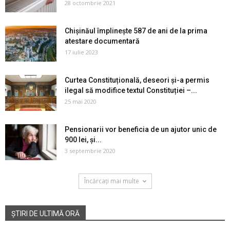
28 octombrie 2021
Chișinăul împlinește 587 de ani de la prima
atestare documentară
17 iulie 2023
Curtea Constituțională, deseori și-a permis
ilegal să modifice textul Constituției –...
25 mai 2020
Pensionarii vor beneficia de un ajutor unic de
900 lei, și...
3 septembrie 2020
Încărcați mai multe
ȘTIRI DE ULTIMĂ ORĂ