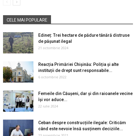
CELE MAI POPULARE
Edineț: Trei hectare de pădure tânără distruse
de pășunat ilegal
21 octombrie 2024
Reacția Primăriei Chișinău: Poliția și alte
instituții de drept sunt responsabile...
6 octombrie 2022
Femeile din Căușeni, dar și din raioanele vecine
își vor aduce...
22 iulie 2024
Ceban despre construcțiile ilegale: Criticăm
când este nevoie însă susținem deciziile...
23 noiembrie 2021