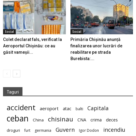
Social
Social
Colet declarat fals, verificat la
Primăria Chișinău anunță
Aeroportul Chișinău: ce au
finalizarea unor lucrări de
găsit vameșii...
reabilitare pe strada
Burebista:...
Taguri
accident
Capitala
aeroport
atac
balti
ceban
chisinau
deces
CNA
crima
China
Guvern
incendiu
droguri
furt
germania
Igor Dodon