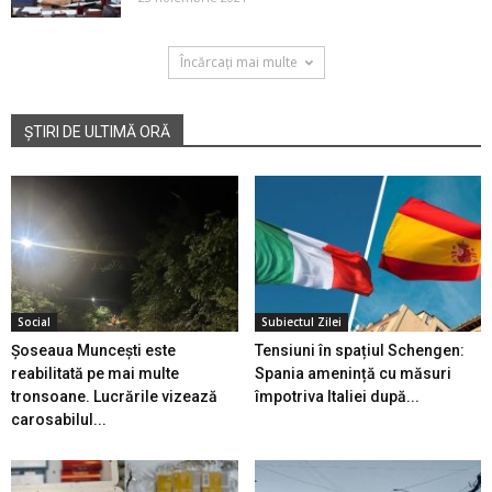
Încărcați mai multe
ȘTIRI DE ULTIMĂ ORĂ
Social
Subiectul Zilei
Șoseaua Muncești este
Tensiuni în spațiul Schengen:
reabilitată pe mai multe
Spania amenință cu măsuri
tronsoane. Lucrările vizează
împotriva Italiei după...
carosabilul...