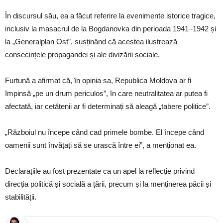
În discursul său, ea a făcut referire la evenimente istorice tragice,
inclusiv la masacrul de la Bogdanovka din perioada 1941–1942 și
la „Generalplan Ost”, susținând că acestea ilustrează
consecințele propagandei și ale divizării sociale.
Furtună a afirmat că, în opinia sa, Republica Moldova ar fi
împinsă „pe un drum periculos”, în care neutralitatea ar putea fi
afectată, iar cetățenii ar fi determinați să aleagă „tabere politice”.
„Războiul nu începe când cad primele bombe. El începe când
oamenii sunt învățați să se urască între ei”, a menționat ea.
Declarațiile au fost prezentate ca un apel la reflecție privind
direcția politică și socială a țării, precum și la menținerea păcii și
stabilității.