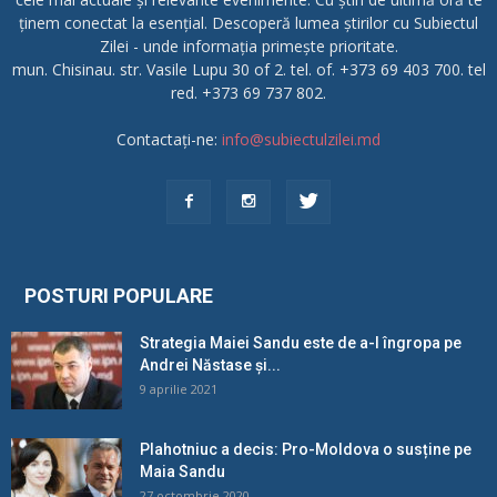
ținem conectat la esențial. Descoperă lumea știrilor cu Subiectul
Zilei - unde informația primește prioritate.
mun. Chisinau. str. Vasile Lupu 30 of 2. tel. of. +373 69 403 700. tel
red. +373 69 737 802.
Contactați-ne:
info@subiectulzilei.md
POSTURI POPULARE
Strategia Maiei Sandu este de a-l îngropa pe
Andrei Năstase și...
9 aprilie 2021
Plahotniuc a decis: Pro-Moldova o susține pe
Maia Sandu
27 octombrie 2020