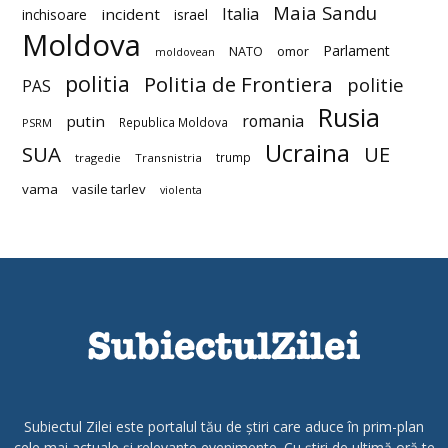
Maia Sandu
Italia
incident
inchisoare
israel
Moldova
Parlament
NATO
omor
moldovean
politia
Politia de Frontiera
politie
PAS
Rusia
romania
putin
Republica Moldova
PSRM
Ucraina
SUA
UE
trump
tragedie
Transnistria
vama
vasile tarlev
violenta
Subiectul Zilei este portalul tău de știri care aduce în prim-plan
cele mai actuale și relevante evenimente. Cu știri de ultimă oră te