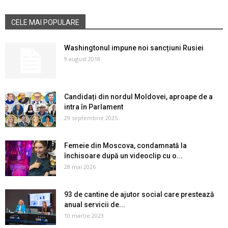
CELE MAI POPULARE
Washingtonul impune noi sancțiuni Rusiei
9 august 2018
Candidați din nordul Moldovei, aproape de a
intra în Parlament
29 septembrie 2025
Femeie din Moscova, condamnată la
închisoare după un videoclip cu o...
28 mai 2026
93 de cantine de ajutor social care prestează
anual servicii de...
10 martie 2023