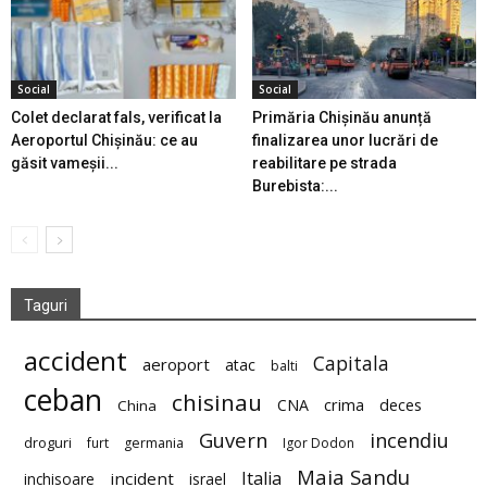
Social
Social
Colet declarat fals, verificat la
Primăria Chișinău anunță
Aeroportul Chișinău: ce au
finalizarea unor lucrări de
găsit vameșii...
reabilitare pe strada
Burebista:...
Taguri
accident
Capitala
aeroport
atac
balti
ceban
chisinau
deces
CNA
crima
China
Guvern
incendiu
droguri
furt
germania
Igor Dodon
Maia Sandu
Italia
incident
inchisoare
israel