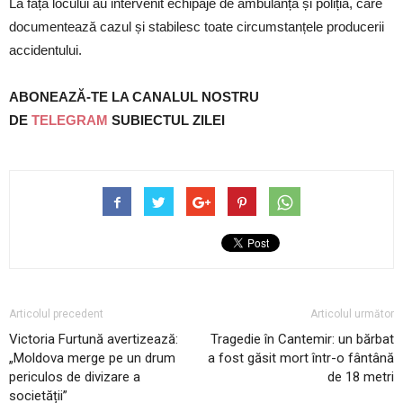
La fața locului au intervenit echipaje de ambulanță și poliția, care
documentează cazul și stabilesc toate circumstanțele producerii
accidentului.
ABONEAZĂ-TE LA CANALUL NOSTRU
DE
TELEGRAM
SUBIECTUL ZILEI
Articolul precedent
Articolul următor
Victoria Furtună avertizează:
Tragedie în Cantemir: un bărbat
„Moldova merge pe un drum
a fost găsit mort într-o fântână
periculos de divizare a
de 18 metri
societății”