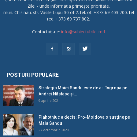
Zilei - unde informația primește prioritate.
mun. Chisinau. str. Vasile Lupu 30 of 2. tel. of. +373 69 403 700. tel
red. +373 69 737 802.
Contactați-ne:
info@subiectulzilei.md
POSTURI POPULARE
Strategia Maiei Sandu este de a-l îngropa pe
Andrei Năstase și...
9 aprilie 2021
Plahotniuc a decis: Pro-Moldova o susține pe
Maia Sandu
27 octombrie 2020