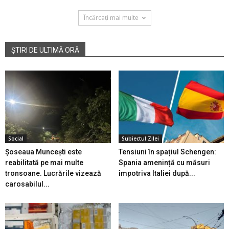
Încărcați mai multe
ȘTIRI DE ULTIMĂ ORĂ
Social
Subiectul Zilei
Șoseaua Muncești este
Tensiuni în spațiul Schengen:
reabilitată pe mai multe
Spania amenință cu măsuri
tronsoane. Lucrările vizează
împotriva Italiei după...
carosabilul...