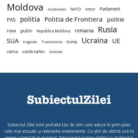
Moldova
Parlament
NATO
omor
moldovean
politia
Politia de Frontiera
politie
PAS
Rusia
romania
putin
Republica Moldova
PSRM
Ucraina
SUA
UE
trump
tragedie
Transnistria
vama
vasile tarlev
violenta
Subiectul Zilei este portalul tău de știri care aduce în prim-plan
cele mai actuale și relevante evenimente. Cu știri de ultimă oră te
ținem conectat la esențial. Descoperă lumea știrilor cu Subiectul