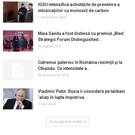
IGSU intensifică activitățile de prevenire a
intoxicațiilor cu monoxid de carbon
1 noiembrie 2024
Maia Sandu a fost distinsă cu premiul „Bled
Strategic Forum Distinguished...
30 august 2023
Cutremur puternic în România resimţit şi la
Chişinău. Ce intensitate a...
28 decembrie 2016
Vladimir Putin: Rusia îi consideră pe talibani
‘aliaţi în lupta împotriva...
5 iulie 2024
Încărcați mai multe