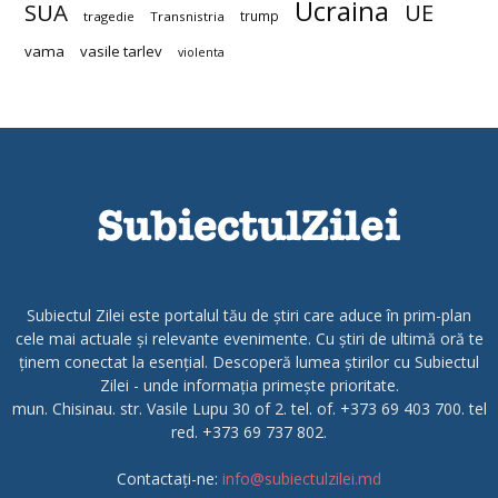
Ucraina
SUA
UE
trump
tragedie
Transnistria
vama
vasile tarlev
violenta
Subiectul Zilei este portalul tău de știri care aduce în prim-plan
cele mai actuale și relevante evenimente. Cu știri de ultimă oră te
ținem conectat la esențial. Descoperă lumea știrilor cu Subiectul
Zilei - unde informația primește prioritate.
mun. Chisinau. str. Vasile Lupu 30 of 2. tel. of. +373 69 403 700. tel
red. +373 69 737 802.
Contactați-ne:
info@subiectulzilei.md