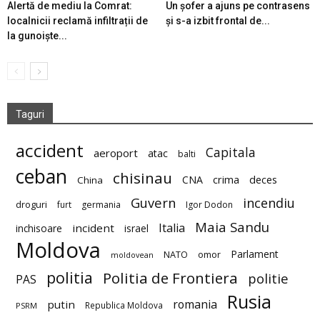
Alertă de mediu la Comrat:
Un șofer a ajuns pe contrasens
localnicii reclamă infiltrații de
și s-a izbit frontal de...
la gunoiște...
Taguri
accident
Capitala
aeroport
atac
balti
ceban
chisinau
deces
CNA
crima
China
Guvern
incendiu
droguri
furt
germania
Igor Dodon
Maia Sandu
Italia
incident
inchisoare
israel
Moldova
Parlament
NATO
omor
moldovean
politia
Politia de Frontiera
politie
PAS
Rusia
romania
putin
Republica Moldova
PSRM