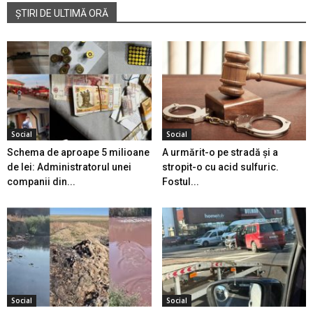
ȘTIRI DE ULTIMĂ ORĂ
Social
Social
Schema de aproape 5 milioane
A urmărit-o pe stradă și a
de lei: Administratorul unei
stropit-o cu acid sulfuric.
companii din...
Fostul...
Social
Social