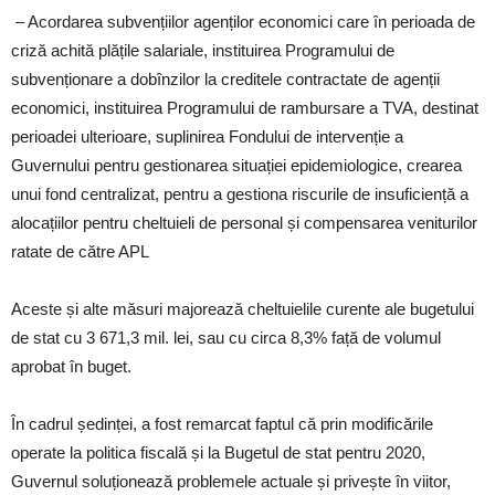
– Acordarea subvențiilor agenților economici care în perioada de
criză achită plățile salariale, instituirea Programului de
subvenționare a dobînzilor la creditele contractate de agenții
economici, instituirea Programului de rambursare a TVA, destinat
perioadei ulterioare, suplinirea Fondului de intervenție a
Guvernului pentru gestionarea situației epidemiologice, crearea
unui fond centralizat, pentru a gestiona riscurile de insuficiență a
alocațiilor pentru cheltuieli de personal și compensarea veniturilor
ratate de către APL
Aceste și alte măsuri majorează cheltuielile curente ale bugetului
de stat cu 3 671,3 mil. lei, sau cu circa 8,3% față de volumul
aprobat în buget.
În cadrul ședinței, a fost remarcat faptul că prin modificările
operate la politica fiscală și la Bugetul de stat pentru 2020,
Guvernul soluționează problemele actuale și privește în viitor,