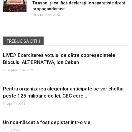
Tiraspol și califică declarațiile separatiste drept
propagandistice
28 februarie 2024
TREBUIE SĂ CITIȚI
LIVE// Exercitarea votului de către copreședintele
Blocului ALTERNATIVA, Ion Ceban
28 septembrie 2025
Pentru organizarea alegerilor anticipate se vor cheltui
peste 125 milioane de lei. CEC cere...
30 aprilie 2021
Un nou-născut a fost depistat într-o vie
7 iulie 2020