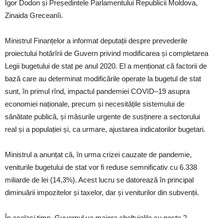
Igor Dodon și Președintele Parlamentului Republicii Moldova,
Zinaida Greceanîi.
Ministrul Finanțelor a informat deputații despre prevederile
proiectului hotărîrii de Guvern privind modificarea și completarea
Legii bugetului de stat pe anul 2020. El a menționat că factorii de
bază care au determinat modificările operate la bugetul de stat
sunt, în primul rînd, impactul pandemiei COVID–19 asupra
economiei naționale, precum și necesitățile sistemului de
sănătate publică, și măsurile urgente de susținere a sectorului
real și a populației și, ca urmare, ajustarea indicatorilor bugetari.
Ministrul a anunțat că, în urma crizei cauzate de pandemie,
veniturile bugetului de stat vor fi reduse semnificativ cu 6.338
miliarde de lei (14,3%). Acest lucru se datorează în principal
diminuării impozitelor și taxelor, dar și veniturilor din subvenții.
În același timp, Guvernul va majora cheltuielile cu peste 2