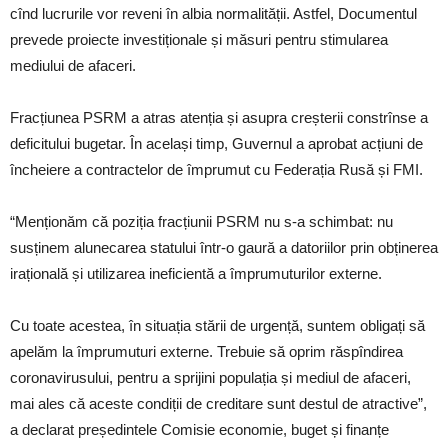
cînd lucrurile vor reveni în albia normalității. Astfel, Documentul
prevede proiecte investiționale și măsuri pentru stimularea
mediului de afaceri.
Fracțiunea PSRM a atras atenția și asupra creșterii constrînse a
deficitului bugetar. În același timp, Guvernul a aprobat acțiuni de
încheiere a contractelor de împrumut cu Federația Rusă și FMI.
“Menționăm că poziția fracțiunii PSRM nu s-a schimbat: nu
susținem alunecarea statului într-o gaură a datoriilor prin obținerea
irațională și utilizarea ineficientă a împrumuturilor externe.
Cu toate acestea, în situația stării de urgență, suntem obligați să
apelăm la împrumuturi externe. Trebuie să oprim răspîndirea
coronavirusului, pentru a sprijini populația și mediul de afaceri,
mai ales că aceste condiții de creditare sunt destul de atractive”,
a declarat președintele Comisie economie, buget și finanțe