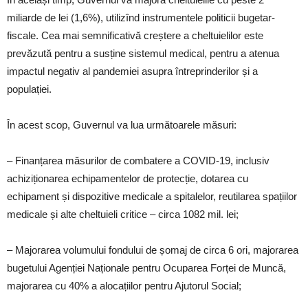
miliarde de lei (1,6%), utilizînd instrumentele politicii bugetar-
fiscale. Cea mai semnificativă creștere a cheltuielilor este
prevăzută pentru a susține sistemul medical, pentru a atenua
impactul negativ al pandemiei asupra întreprinderilor și a
populației.
În acest scop, Guvernul va lua următoarele măsuri:
– Finanțarea măsurilor de combatere a COVID-19, inclusiv
achiziționarea echipamentelor de protecție, dotarea cu
echipament și dispozitive medicale a spitalelor, reutilarea spațiilor
medicale și alte cheltuieli critice – circa 1082 mil. lei;
– Majorarea volumului fondului de șomaj de circa 6 ori, majorarea
bugetului Agenției Naționale pentru Ocuparea Forței de Muncă,
majorarea cu 40% a alocațiilor pentru Ajutorul Social;