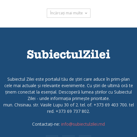
Încărcați mai multe
Subiectul Zilei este portalul tău de știri care aduce în prim-plan
cele mai actuale și relevante evenimente. Cu știri de ultimă oră te
ținem conectat la esențial. Descoperă lumea știrilor cu Subiectul
Zilei - unde informația primește prioritate.
mun. Chisinau. str. Vasile Lupu 30 of 2. tel. of. +373 69 403 700. tel
red. +373 69 737 802.
Contactați-ne:
info@subiectulzilei.md