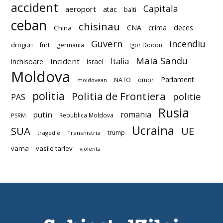
accident
Capitala
aeroport
atac
balti
ceban
chisinau
deces
CNA
crima
China
Guvern
incendiu
droguri
furt
germania
Igor Dodon
Maia Sandu
Italia
incident
inchisoare
israel
Moldova
Parlament
NATO
omor
moldovean
politia
Politia de Frontiera
politie
PAS
Rusia
romania
putin
Republica Moldova
PSRM
Ucraina
SUA
UE
trump
tragedie
Transnistria
vama
vasile tarlev
violenta