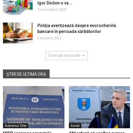
Igor Dodon o va...
13 octombrie 2020
Poliția avertizează despre escrocheriile
bancare în perioada sărbătorilor
6 ianuarie 2025
Încărcați mai multe
ȘTIRI DE ULTIMĂ ORĂ
Subiectul Zilei
Social