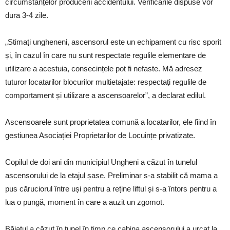
circumstanțelor producerii accidentului. Verificările dispuse vor
dura 3-4 zile.
„Stimați ungheneni, ascensorul este un echipament cu risc sporit
și, în cazul în care nu sunt respectate regulile elementare de
utilizare a acestuia, consecințele pot fi nefaste. Mă adresez
tuturor locatarilor blocurilor multietajate: respectați regulile de
comportament și utilizare a ascensoarelor”, a declarat edilul.
Ascensoarele sunt proprietatea comună a locatarilor, ele fiind în
gestiunea Asociației Proprietarilor de Locuințe privatizate.
Copilul de doi ani din municipiul Ungheni a căzut în tunelul
ascensorului de la etajul șase. Preliminar s-a stabilit că mama a
pus căruciorul între uși pentru a reține liftul și s-a întors pentru a
lua o pungă, moment în care a auzit un zgomot.
Băiatul a căzut în tunel în timp ce cabina ascensorului a urcat la