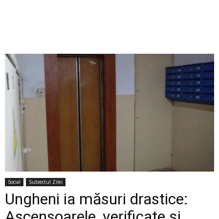
Social
Subiectul Zilei
Ungheni ia măsuri drastice:
Ascensoarele, verificate și