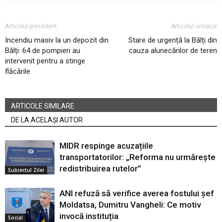
Articolul precedent
Articolul următor
Incendiu masiv la un depozit din
Stare de urgență la Bălți din
Bălți: 64 de pompieri au
cauza alunecărilor de teren
intervenit pentru a stinge
flăcările
ARTICOLE SIMILARE
DE LA ACELAȘI AUTOR
MIDR respinge acuzațiile
transportatorilor: „Reforma nu urmărește
redistribuirea rutelor”
Subiectul Zilei
ANI refuză să verifice averea fostului șef
Moldatsa, Dumitru Vangheli: Ce motiv
invocă instituția
Social