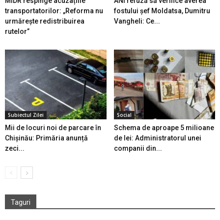
MIDR respinge acuzațiile
ANI refuză să verifice averea
transportatorilor: „Reforma nu
fostului șef Moldatsa, Dumitru
urmărește redistribuirea
Vangheli: Ce...
rutelor”
Subiectul Zilei
Social
Mii de locuri noi de parcare în
Schema de aproape 5 milioane
Chișinău: Primăria anunță
de lei: Administratorul unei
zeci...
companii din...
Taguri