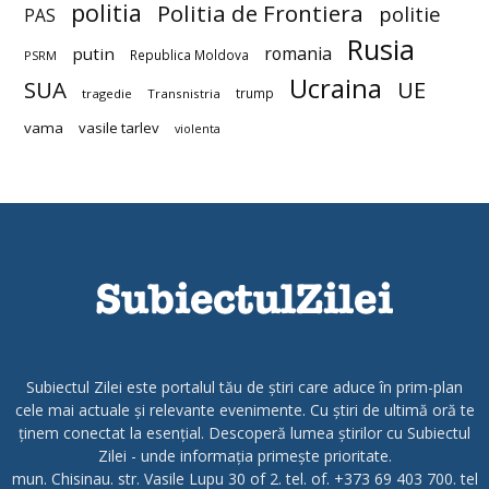
politia
Politia de Frontiera
politie
PAS
Rusia
romania
putin
Republica Moldova
PSRM
Ucraina
SUA
UE
trump
tragedie
Transnistria
vama
vasile tarlev
violenta
Subiectul Zilei este portalul tău de știri care aduce în prim-plan
cele mai actuale și relevante evenimente. Cu știri de ultimă oră te
ținem conectat la esențial. Descoperă lumea știrilor cu Subiectul
Zilei - unde informația primește prioritate.
mun. Chisinau. str. Vasile Lupu 30 of 2. tel. of. +373 69 403 700. tel