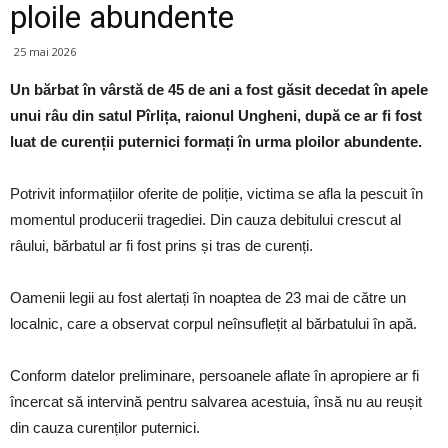
ploile abundente
25 mai 2026
Un bărbat în vârstă de 45 de ani a fost găsit decedat în apele
unui râu din satul Pîrlița, raionul Ungheni, după ce ar fi fost
luat de curenții puternici formați în urma ploilor abundente.
Potrivit informațiilor oferite de poliție, victima se afla la pescuit în
momentul producerii tragediei. Din cauza debitului crescut al
râului, bărbatul ar fi fost prins și tras de curenți.
Oamenii legii au fost alertați în noaptea de 23 mai de către un
localnic, care a observat corpul neînsuflețit al bărbatului în apă.
Conform datelor preliminare, persoanele aflate în apropiere ar fi
încercat să intervină pentru salvarea acestuia, însă nu au reușit
din cauza curenților puternici.