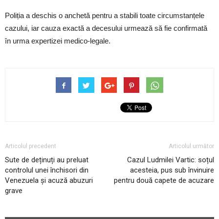
Poliția a deschis o anchetă pentru a stabili toate circumstanțele
cazului, iar cauza exactă a decesului urmează să fie confirmată
în urma expertizei medico-legale.
Articolul precedent
Articolul următor
Sute de deținuți au preluat
Cazul Ludmilei Vartic: soțul
controlul unei închisori din
acesteia, pus sub învinuire
Venezuela și acuză abuzuri
pentru două capete de acuzare
grave