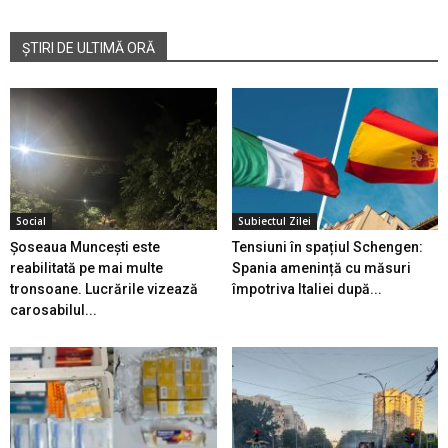
ȘTIRI DE ULTIMĂ ORĂ
Social
Subiectul Zilei
Șoseaua Muncești este
Tensiuni în spațiul Schengen:
reabilitată pe mai multe
Spania amenință cu măsuri
tronsoane. Lucrările vizează
împotriva Italiei după...
carosabilul...