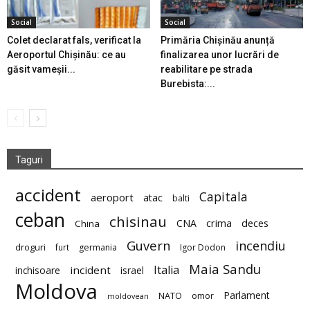
Social
Social
Colet declarat fals, verificat la
Primăria Chișinău anunță
Aeroportul Chișinău: ce au
finalizarea unor lucrări de
găsit vameșii...
reabilitare pe strada
Burebista:...
Taguri
accident
Capitala
aeroport
atac
balti
ceban
chisinau
deces
CNA
crima
China
Guvern
incendiu
droguri
furt
germania
Igor Dodon
Maia Sandu
Italia
incident
inchisoare
israel
Moldova
Parlament
NATO
omor
moldovean