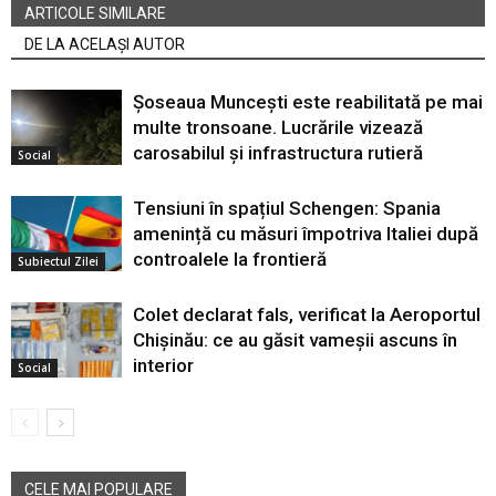
ARTICOLE SIMILARE
DE LA ACELAȘI AUTOR
Șoseaua Muncești este reabilitată pe mai
multe tronsoane. Lucrările vizează
carosabilul și infrastructura rutieră
Social
Tensiuni în spațiul Schengen: Spania
amenință cu măsuri împotriva Italiei după
controalele la frontieră
Subiectul Zilei
Colet declarat fals, verificat la Aeroportul
Chișinău: ce au găsit vameșii ascuns în
interior
Social
CELE MAI POPULARE