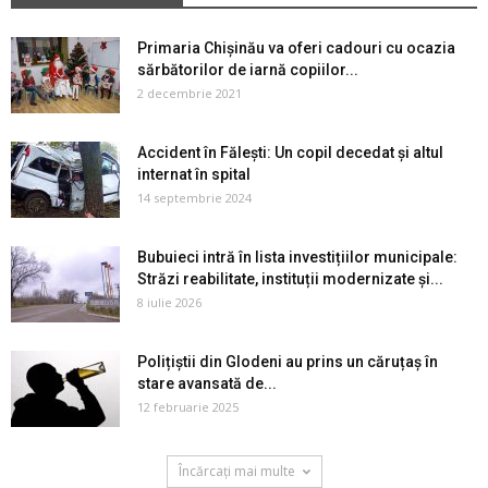
Primaria Chișinău va oferi cadouri cu ocazia
sărbătorilor de iarnă copiilor...
2 decembrie 2021
Accident în Fălești: Un copil decedat și altul
internat în spital
14 septembrie 2024
Bubuieci intră în lista investițiilor municipale:
Străzi reabilitate, instituții modernizate și...
8 iulie 2026
Polițiștii din Glodeni au prins un căruțaș în
stare avansată de...
12 februarie 2025
Încărcați mai multe