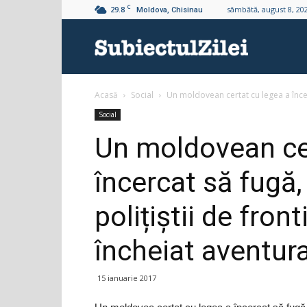
C
29.8
sâmbătă, august 8, 20
Moldova, Chisinau
Subiectul
Acasă
Social
Un moldovean certat cu legea a încerc
Zilei
Social
Un moldovean cer
încercat să fugă, 
polițiștii de fron
încheiat aventur
15 ianuarie 2017