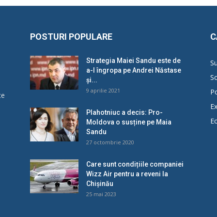
POSTURI POPULARE
C
Strategia Maiei Sandu este de
Su
a-l îngropa pe Andrei Năstase
So
și...
9 aprilie 2021
Po
ce
Ex
Plahotniuc a decis: Pro-
E
Moldova o susține pe Maia
u
Sandu
27 octombrie 2020
Care sunt condițiile companiei
Wizz Air pentru a reveni la
Chișinău
25 mai 2023