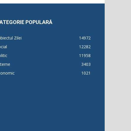
ATEGORIE POPULARĂ
biectul Zilei
14972
cial
12282
litic
11958
terne
3403
conomic
1021