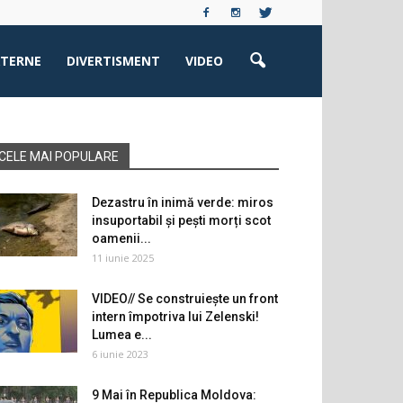
XTERNE
DIVERTISMENT
VIDEO
CELE MAI POPULARE
Dezastru în inimă verde: miros
insuportabil și pești morți scot
oamenii...
11 iunie 2025
VIDEO// Se construiește un front
intern împotriva lui Zelenski!
Lumea e...
6 iunie 2023
9 Mai în Republica Moldova: