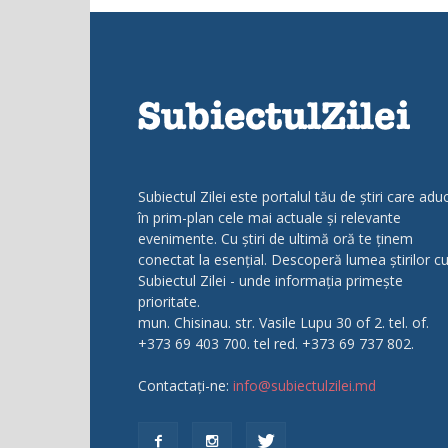
Subiectul Zilei este portalul tău de știri care adu
în prim-plan cele mai actuale și relevante
evenimente. Cu știri de ultimă oră te ținem
conectat la esențial. Descoperă lumea știrilor c
Subiectul Zilei - unde informația primește
prioritate.
mun. Chisinau. str. Vasile Lupu 30 of 2. tel. of.
+373 69 403 700. tel red. +373 69 737 802.
Contactați-ne:
info@subiectulzilei.md