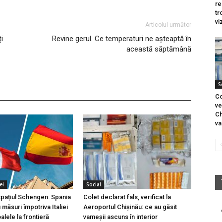
re
tr
vi
Articolul următor
i
Revine gerul. Ce temperaturi ne așteaptă în
această săptămână
S
Co
ve
Ch
va
ei
Social
 spațiul Schengen: Spania
Colet declarat fals, verificat la
măsuri împotriva Italiei
Aeroportul Chișinău: ce au găsit
lele la frontieră
vameșii ascuns în interior