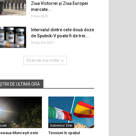
Ziua Victoriei și Ziua Europei
marcate...
9 mai 2025
Intervalul dintre cele două doze
de Sputnik-V poate fi de trei...
26 aprilie 2021
Încărcați mai multe
ȘTIRI DE ULTIMĂ ORĂ
ocial
Subiectul Zilei
seaua Muncești este
Tensiuni în spațiul