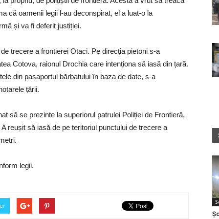
 propriu, de polițiștii de frontieră. Acesta a vrut să treacă
a că oamenii legii l-au deconspirat, el a luat-o la
 și va fi deferit justiției.
l de trecere a frontierei Otaci. Pe direcția pietoni s-a
tea Cotova, raionul Drochia care intenționa să iasă din țară.
tele din pașaportul bărbatului în baza de date, s-a
otarele țării.
nat să se prezinte la superiorul patrulei Poliției de Frontieră,
A reușit să iasă de pe teritoriul punctului de trecere a
metri.
form legii.
S
er
Șo