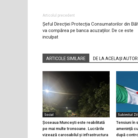
Articolul precedent
Șeful Direcției Protecția Consumatorilor din Bălț
va compărea pe banca acuzaților. De ce este
inculpat
ARTICOLE SIMILARE
DE LA ACELAȘI AUTOR
Social
Subiectul Zil
Șoseaua Muncești este reabilitată
Tensiuni în
pe mai multe tronsoane. Lucrările
amenință cu 
vizează carosabilul și infrastructura
după controa