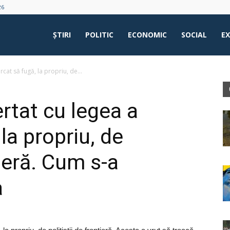
26
ŞTIRI
POLITIC
ECONOMIC
SOCIAL
E
at să fugă, la propriu, de...
tat cu legea a
la propriu, de
tieră. Cum s-a
a