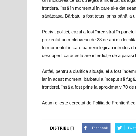
Un moldovea certat cu legea a încercat să fugă, la
frontiera, însă în momentul în care și-a dat seam
sănătoasa. Bărbatul a fost totuși prins până la urmă
Potrivit poliției, cazul a fost înregistrat în punctu
prezentat un moldovean de 28 de ani din localita
În momentul în care oamenii legii au introdus da
descoperit că acesta are interdicție de a părăsi h
Astfel, pentru a clarifica situația, el a fost îndem
iar în acest moment, bărbatul a început să fugă. 
frontierei, însă a fost prins la aproximativ 70 de 
Acum el este cercetat de Poliția de Frontieră con
DISTRIBUIȚI
Facebook
Twitt