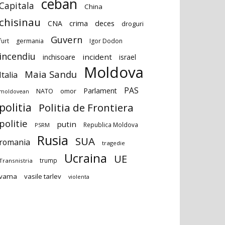
ceban
Capitala
China
chisinau
deces
CNA
crima
droguri
Guvern
furt
germania
Igor Dodon
incendiu
incident
inchisoare
israel
Moldova
Maia Sandu
Italia
PAS
Parlament
NATO
omor
moldovean
politia
Politia de Frontiera
politie
putin
Republica Moldova
PSRM
Rusia
SUA
romania
tragedie
Ucraina
UE
trump
Transnistria
vama
vasile tarlev
violenta