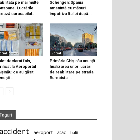
abilitată pe mai multe
Schengen: Spania
onsoane. Lucrările
amenință cu măsuri
zează carosabilul...
împotriva Italiei după...
ocial
Social
let declarat fals,
Primăria Chișinău anunță
rificat la Aeroportul
finalizarea unor lucrări
ișinău: ce au găsit
de reabilitare pe strada
meșii...
Burebista:...
Taguri
accident
aeroport
atac
balti