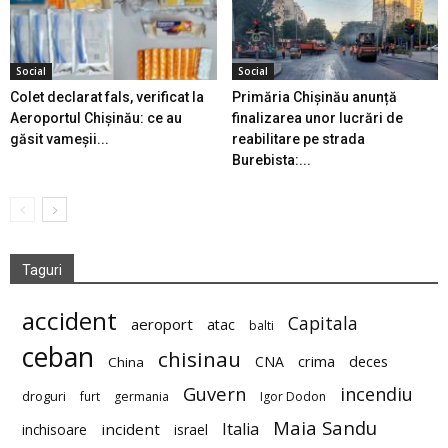
Social
Social
Colet declarat fals, verificat la
Primăria Chișinău anunță
Aeroportul Chișinău: ce au
finalizarea unor lucrări de
găsit vameșii...
reabilitare pe strada
Burebista:...
Taguri
accident
Capitala
aeroport
atac
balti
ceban
chisinau
deces
CNA
crima
China
Guvern
incendiu
droguri
furt
germania
Igor Dodon
Maia Sandu
Italia
incident
inchisoare
israel