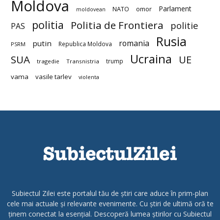
Moldova
Parlament
NATO
omor
moldovean
politia
Politia de Frontiera
politie
PAS
Rusia
romania
putin
Republica Moldova
PSRM
Ucraina
SUA
UE
trump
tragedie
Transnistria
vama
vasile tarlev
violenta
Subiectul Zilei este portalul tău de știri care aduce în prim-plan
cele mai actuale și relevante evenimente. Cu știri de ultimă oră te
ținem conectat la esențial. Descoperă lumea știrilor cu Subiectul