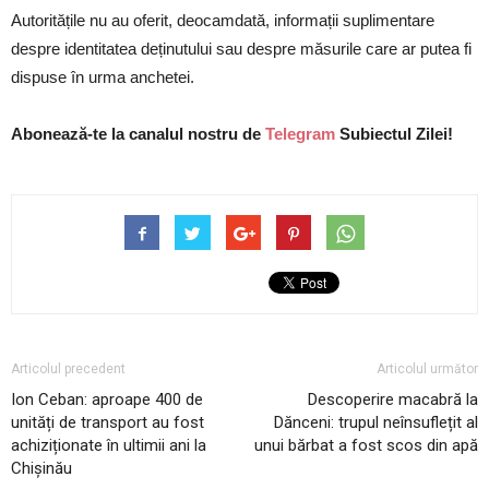
Autoritățile nu au oferit, deocamdată, informații suplimentare
despre identitatea deținutului sau despre măsurile care ar putea fi
dispuse în urma anchetei.
Abonează-te la canalul nostru de
Telegram
Subiectul Zilei!
Articolul precedent
Articolul următor
Ion Ceban: aproape 400 de
Descoperire macabră la
unități de transport au fost
Dănceni: trupul neînsuflețit al
achiziționate în ultimii ani la
unui bărbat a fost scos din apă
Chișinău