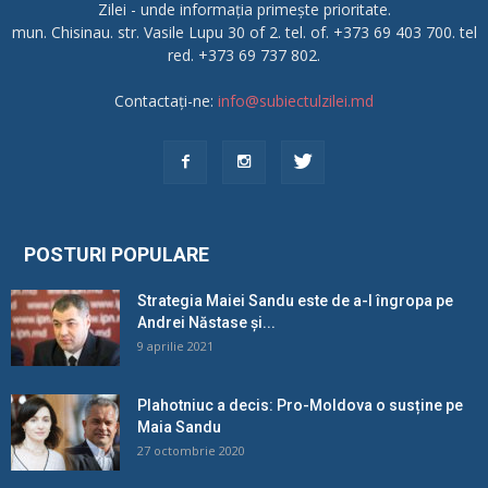
Zilei - unde informația primește prioritate.
mun. Chisinau. str. Vasile Lupu 30 of 2. tel. of. +373 69 403 700. tel
red. +373 69 737 802.
Contactați-ne:
info@subiectulzilei.md
POSTURI POPULARE
Strategia Maiei Sandu este de a-l îngropa pe
Andrei Năstase și...
9 aprilie 2021
Plahotniuc a decis: Pro-Moldova o susține pe
Maia Sandu
27 octombrie 2020