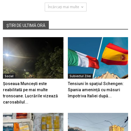
Încărcați mai multe
ȘTIRI DE ULTIMĂ ORĂ
Social
Subiectul Zilei
Șoseaua Muncești este
Tensiuni în spațiul Schengen:
reabilitată pe mai multe
Spania amenință cu măsuri
tronsoane. Lucrările vizează
împotriva Italiei după...
carosabilul...