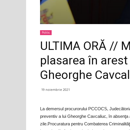
Politic
ULTIMA ORĂ // Ma
plasarea în arest 
Gheorghe Cavcal
19 noiembrie 2021
La demersul procurorului PCCOCS, Judecătoria 
preventiv a lui Gheorghe Cavcaliuc, în absenţa ac
zile.Procuratura pentru Combaterea Criminalit