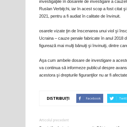
investigaţiile în dosarele de investigare a cauzel
Ruslan Verbiţchi, iar în acest scop a fost citat
2021, pentru a fi audiat în calitate de învinuit.
osarele vizate ţin de înscenarea unui viol şi îns
Ucraina – cauze penale fabricate în anul 2018 de
figurează mai mulţi bănuiţi şi învinuiţi, dintre c
Aşa cum ambele dosare de investigare a acesto
va continua să informeze publicul despre avansa
acestora şi drepturile figuranţilor nu ar fi afectate
DISTRIBUIȚI
Facebook
Twitt
Articolul precedent