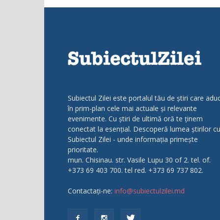
Subiectul Zilei este portalul tău de știri care adu
în prim-plan cele mai actuale și relevante
evenimente. Cu știri de ultimă oră te ținem
conectat la esențial. Descoperă lumea știrilor c
Subiectul Zilei - unde informația primește
prioritate.
mun. Chisinau. str. Vasile Lupu 30 of 2. tel. of.
+373 69 403 700. tel red. +373 69 737 802.
Contactați-ne:
info@subiectulzilei.md