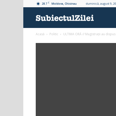
C
28.7
duminică, august 9, 2
Moldova, Chisinau
Subiectul
Acasă
Politic
ULTIMA ORĂ // Magistrații au dispus p
Zilei