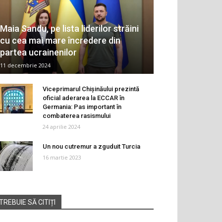
Maia Sandu, pe lista liderilor străini
cu cea mai mare încredere din
partea ucrainenilor
11 decembrie 2024
Viceprimarul Chișinăului prezintă
oficial aderarea la ECCAR în
Germania: Pas important în
combaterea rasismului
24 aprilie 2024
Un nou cutremur a zguduit Turcia
16 martie 2023
TREBUIE SĂ CITIȚI