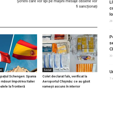
Șoferii care vor lipi pe mașini mesaje obsene vor
L
fi sancționați
c
I
28
P
s
C
30
ei
Social
U
 spațiul Schengen: Spania
Colet declarat fals, verificat la
7 
măsuri împotriva Italiei
Aeroportul Chișinău: ce au găsit
lele la frontieră
vameșii ascuns în interior