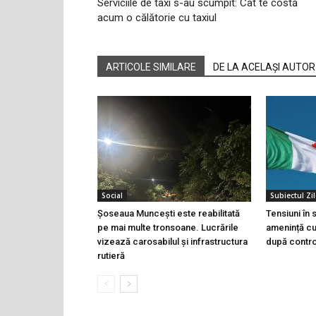
Serviciile de taxi s-au scumpit: Cât te costă
acum o călătorie cu taxiul
ARTICOLE SIMILARE
DE LA ACELAȘI AUTOR
Social
Subiectul Zil
Șoseaua Muncești este reabilitată
Tensiuni în
pe mai multe tronsoane. Lucrările
amenință cu 
vizează carosabilul și infrastructura
după controa
rutieră