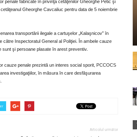
or penale fabricate în privinţa cetăţenilor Gheorghe Petic şi
 şi cetăţeanul Gheorghe Cavcaliuc pentru data de 5 noiembrie
cenarea transportării ilegale a cartuşelor „Kalaşnicov” în
 către Inspectoratul General al Poliţiei. În ambele cauze
are sunt şi persoane plasate în arest preventiv.
r cauze penale prezintă un interes social sporit, PCCOCS
rea investigaţiilor, în măsura în care desfăşurarea
.
er
Articolul următor