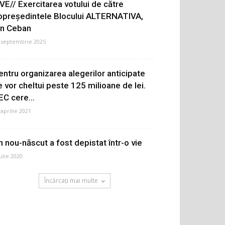
IVE// Exercitarea votului de către
opreședintele Blocului ALTERNATIVA,
on Ceban
 septembrie 2025
entru organizarea alegerilor anticipate
e vor cheltui peste 125 milioane de lei.
EC cere...
 aprilie 2021
n nou-născut a fost depistat într-o vie
iulie 2020
Încărcați mai multe