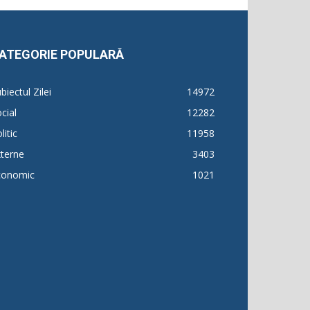
ATEGORIE POPULARĂ
biectul Zilei
14972
cial
12282
litic
11958
terne
3403
conomic
1021