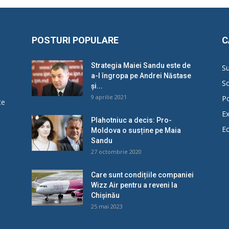
POSTURI POPULARE
C
Strategia Maiei Sandu este de
Su
a-l îngropa pe Andrei Năstase
So
și...
9 aprilie 2021
Po
ce
Ex
Plahotniuc a decis: Pro-
E
Moldova o susține pe Maia
u
Sandu
27 octombrie 2020
Care sunt condițiile companiei
Wizz Air pentru a reveni la
Chișinău
25 mai 2023