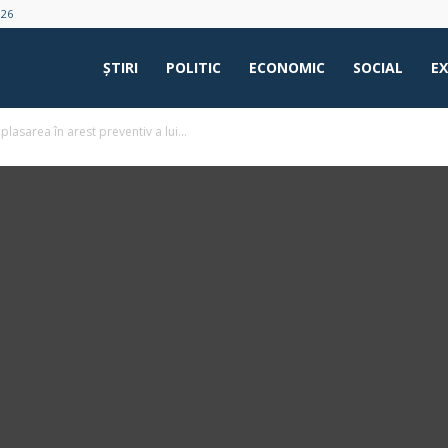
026
ŞTIRI
POLITIC
ECONOMIC
SOCIAL
E
lasarea în arest preventiv a lui...