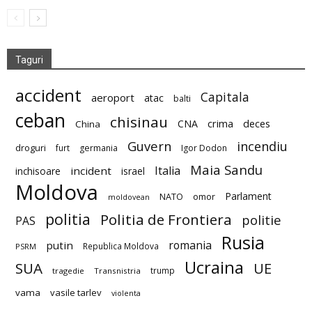
Taguri
accident
Capitala
aeroport
atac
balti
ceban
chisinau
deces
CNA
crima
China
Guvern
incendiu
droguri
furt
germania
Igor Dodon
Maia Sandu
Italia
incident
inchisoare
israel
Moldova
Parlament
NATO
omor
moldovean
politia
Politia de Frontiera
politie
PAS
Rusia
romania
putin
Republica Moldova
PSRM
Ucraina
SUA
UE
trump
tragedie
Transnistria
vama
vasile tarlev
violenta