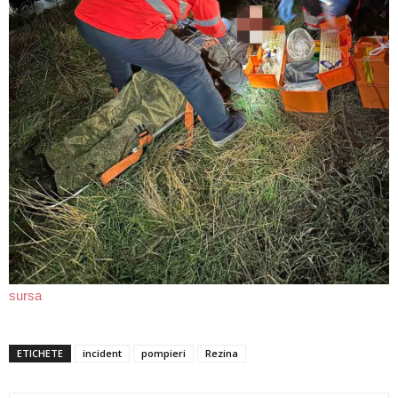
sursa
ETICHETE
incident
pompieri
Rezina