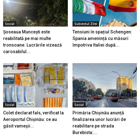
Social
Subiectul Zilei
Șoseaua Muncești este
Tensiuni în spațiul Schengen:
reabilitată pe mai multe
Spania amenință cu măsuri
tronsoane. Lucrările vizează
împotriva Italiei după...
carosabilul...
Social
Social
Colet declarat fals, verificat la
Primăria Chișinău anunță
Aeroportul Chișinău: ce au
finalizarea unor lucrări de
găsit vameșii...
reabilitare pe strada
Burebista:...