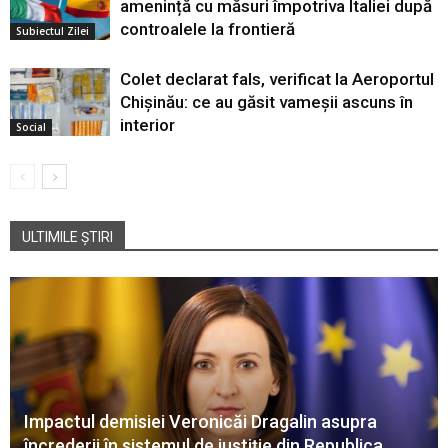
amenință cu măsuri împotriva Italiei după
controalele la frontieră
Subiectul Zilei
Colet declarat fals, verificat la Aeroportul
Chișinău: ce au găsit vameșii ascuns în
interior
Social
ULTIMILE ȘTIRI
Impactul demisiei Veronicăi Dragalin asupra
încrederii în sistemul de justiție din Republica