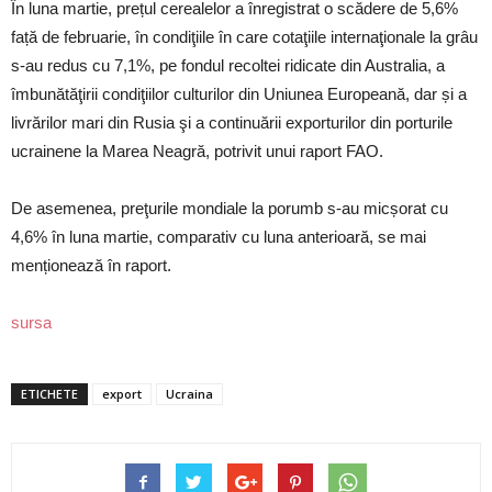
În luna martie, prețul cerealelor a înregistrat o scădere de 5,6%
față de februarie, în condiţiile în care cotaţiile internaţionale la grâu
s-au redus cu 7,1%, pe fondul recoltei ridicate din Australia, a
îmbunătăţirii condiţiilor culturilor din Uniunea Europeană, dar și a
livrărilor mari din Rusia şi a continuării exporturilor din porturile
ucrainene la Marea Neagră, potrivit unui raport FAO.
De asemenea, preţurile mondiale la porumb s-au micșorat cu
4,6% în luna martie, comparativ cu luna anterioară, se mai
menționează în raport.
sursa
ETICHETE
export
Ucraina