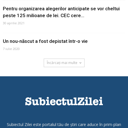
Pentru organizarea alegerilor anticipate se vor cheltui
peste 125 milioane de lei. CEC cere...
30 aprilie 2021
Un nou-născut a fost depistat într-o vie
7 iulie 2020
Încărcați mai multe
Subiectul Zilei este portalul tău de știri care aduce în prim-plan