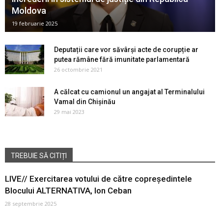
Moldova
19 februarie 2025
Deputații care vor săvârși acte de corupție ar
putea rămâne fără imunitate parlamentară
26 octombrie 2021
A călcat cu camionul un angajat al Terminalului
Vamal din Chișinău
29 mai 2023
TREBUIE SĂ CITIȚI
LIVE// Exercitarea votului de către copreședintele
Blocului ALTERNATIVA, Ion Ceban
28 septembrie 2025