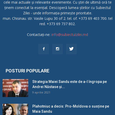
cele mai actuale și relevante evenimente. Cu știri de ultimă oră te
ținem conectat la esențial. Descoperă lumea știrilor cu Subiectul
Zilei - unde informația primește prioritate.
mun. Chisinau. str. Vasile Lupu 30 of 2. tel. of. +373 69 403 700. tel
red. +373 69 737 802.
Contactați-ne:
info@subiectulzilei.md
POSTURI POPULARE
Strategia Maiei Sandu este de a-l îngropa pe
Andrei Năstase și...
9 aprilie 2021
Plahotniuc a decis: Pro-Moldova o susține pe
Maia Sandu