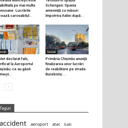
seaua Muncești este
Tensiuni în spațiul
abilitată pe mai multe
Schengen: Spania
onsoane. Lucrările
amenință cu măsuri
zează carosabilul...
împotriva Italiei după...
ocial
Social
let declarat fals,
Primăria Chișinău anunță
rificat la Aeroportul
finalizarea unor lucrări
ișinău: ce au găsit
de reabilitare pe strada
meșii...
Burebista:...
Taguri
accident
aeroport
atac
balti