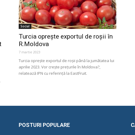
Social
Turcia oprește exportul de roșii în
t
R.Moldova
7 martie 2023
Turcia oprește exportul de roșii până la jumătatea lui
aprilie 2023. Vor crește prețurile în Moldova?,
relatează IPN cu referință la EastFruit.
.
POSTURI POPULARE
C