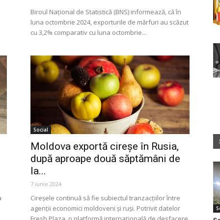
Biroul Național de Statistică (BNS) informează, că în
luna octombrie 2024, exporturile de mărfuri au scăzut
cu 3,2% comparativ cu luna octombrie...
Social
Moldova exportă cireșe în Rusia,
după aproape două săptămâni de
la...
7 iunie 2024
a
Cireșele continuă să fie subiectul tranzacțiilor între
agenții economici moldoveni și ruși. Potrivit datelor
S
Fresh Plaza, o platformă internațională de desfacere