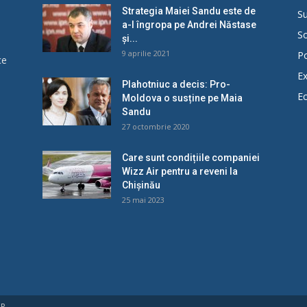
Strategia Maiei Sandu este de
Su
a-l îngropa pe Andrei Năstase
So
și...
9 aprilie 2021
Po
ce
Ex
Plahotniuc a decis: Pro-
E
Moldova o susține pe Maia
u
Sandu
27 octombrie 2020
Care sunt condițiile companiei
Wizz Air pentru a reveni la
Chișinău
25 mai 2023
UP