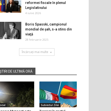
reformei fiscale în plenul
Legislativului
4 iunie 2026
Boris Spasski, campionul
mondial de şah, s-a stins din
viaţă
28 februarie 2025
Încărcați mai multe
ȘTIRI DE ULTIMĂ ORĂ
ocial
Subiectul Zilei