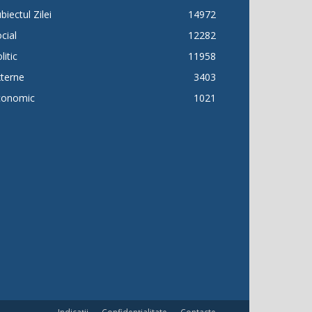
biectul Zilei
14972
cial
12282
litic
11958
terne
3403
conomic
1021