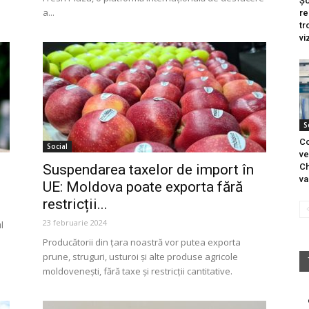
Șo
a...
re
tr
vi
S
Co
Social
ve
Suspendarea taxelor de import în
Ch
va
UE: Moldova poate exporta fără
restricții...
23 februarie 2024
l
Producătorii din ţara noastră vor putea exporta
prune, struguri, usturoi și alte produse agricole
moldovenești, fără taxe și restricții cantitative.