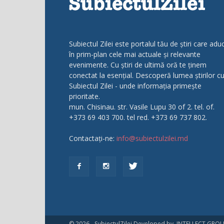
Subiectul Zilei este portalul tău de știri care adu
în prim-plan cele mai actuale și relevante
evenimente. Cu știri de ultimă oră te ținem
conectat la esențial. Descoperă lumea știrilor c
Subiectul Zilei - unde informația primește
prioritate.
mun. Chisinau. str. Vasile Lupu 30 of 2. tel. of.
+373 69 403 700. tel red. +373 69 737 802.
Contactați-ne:
info@subiectulzilei.md
© 2026 - SubiectulZilei Developed by INTELLECT GRO