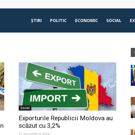
ŞTIRI
POLITIC
ECONOMIC
SOCIAL
E
Social
Exporturile Republicii Moldova au
în
scăzut cu 3,2%
17 decembrie 2024