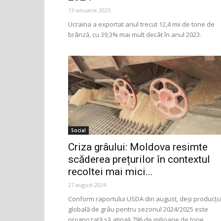
13 ianuarie 2025
Ucraina a exportat anul trecut 12,4 mii de tone de
brânză, cu 39,3% mai mult decât în anul 2023.
Social
Criza grâului: Moldova resimte
scăderea prețurilor în contextul
recoltei mai mici...
27 august 2024
Conform raportului USDA din august, deși producți
globală de grâu pentru sezonul 2024/2025 este
prognozată să atingă 796 de milioane de tone,...