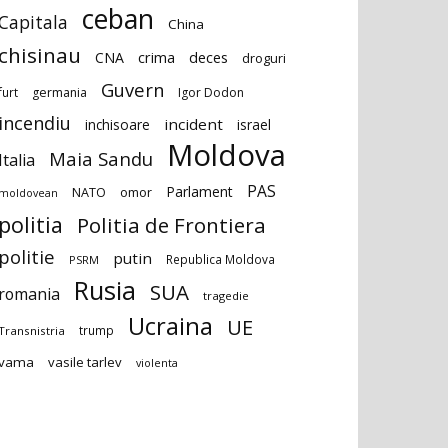
ceban
Capitala
China
chisinau
deces
CNA
crima
droguri
Guvern
furt
germania
Igor Dodon
incendiu
incident
inchisoare
israel
Moldova
Maia Sandu
Italia
PAS
Parlament
NATO
omor
moldovean
politia
Politia de Frontiera
politie
putin
Republica Moldova
PSRM
Rusia
SUA
romania
tragedie
Ucraina
UE
trump
Transnistria
vama
vasile tarlev
violenta