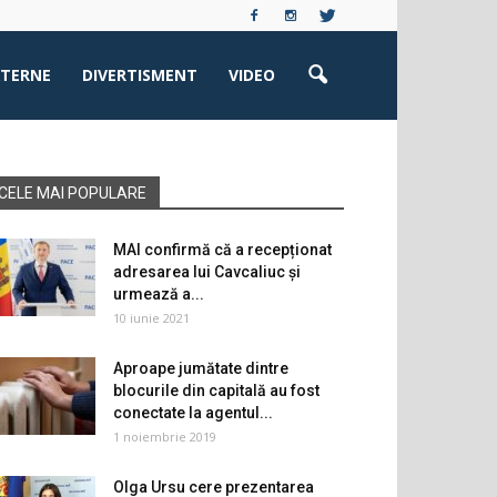
XTERNE
DIVERTISMENT
VIDEO
CELE MAI POPULARE
MAI confirmă că a recepționat
adresarea lui Cavcaliuc și
urmează a...
10 iunie 2021
Aproape jumătate dintre
blocurile din capitală au fost
conectate la agentul...
1 noiembrie 2019
Olga Ursu cere prezentarea