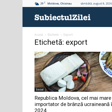
C
29
sâmbătă, august 8, 2026
Moldova, Chisinau
Subiectul
Acasă
Etichete
Export
Zilei
Etichetă: export
Social
Republica Moldova, cel mai mare
importator de brânză ucraineană 
2024