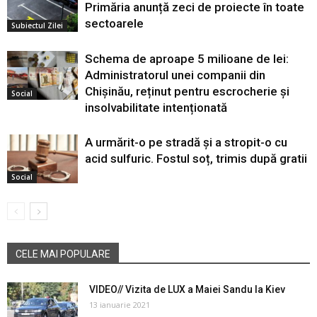
Primăria anunță zeci de proiecte în toate
sectoarele
Subiectul Zilei
Schema de aproape 5 milioane de lei:
Administratorul unei companii din
Chișinău, reținut pentru escrocherie și
Social
insolvabilitate intenționată
A urmărit-o pe stradă și a stropit-o cu
acid sulfuric. Fostul soț, trimis după gratii
Social
CELE MAI POPULARE
VIDEO// Vizita de LUX a Maiei Sandu la Kiev
13 ianuarie 2021