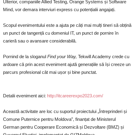
Ulterior, companiile Allied Testing, Orange Systems și Software
Mind, vor demara interviuri express cu potențialii angajați.
Scopul evenimentului este a ajuta pe câți mai mulți tineri să obțină
un punct de tangență cu domeniul IT, un punct de pornire în
carieră sau o avansare considerabilă.
Pornind de la sloganul
Find your Way,
Tekwill Academy crede cu
ardoare că prin acest eveniment ajută generațiile să își creeze un
parcurs profesional cât mai ușor și bine punctat.
Detalii eveniment aici:
http://itcareerexpo2023.com/
Această activitate are loc cu suportul proiectului „Întreprinderi și
Comune Puternice pentru Moldova”, finanțat de Ministerul
German pentru Cooperare Economică și Dezvoltare (BMZ) și
Guvernul Elveției, implementat de GIZMoldova.