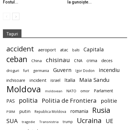
Fostul...
la gunoiște...
Taguri
accident
Capitala
aeroport
atac
balti
ceban
chisinau
deces
CNA
crima
China
Guvern
incendiu
droguri
furt
germania
Igor Dodon
Maia Sandu
Italia
incident
inchisoare
israel
Moldova
Parlament
NATO
omor
moldovean
politia
Politia de Frontiera
politie
PAS
Rusia
romania
putin
Republica Moldova
PSRM
Ucraina
SUA
UE
trump
tragedie
Transnistria