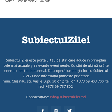
vama
vasile tarlev
violenta
Subiectul Zilei este portalul tău de știri care aduce în prim-plan
cele mai actuale și relevante evenimente. Cu știri de ultimă oră te
ținem conectat la esențial. Descoperă lumea știrilor cu Subiectul
Zilei - unde informația primește prioritate.
mun. Chisinau. str. Vasile Lupu 30 of 2. tel. of. +373 69 403 700. tel
red. +373 69 737 802.
Contactați-ne:
info@subiectulzilei.md