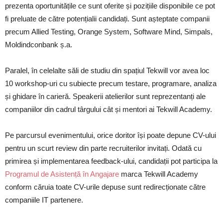
prezenta oportunitățile ce sunt oferite și pozițiile disponibile ce pot
fi preluate de către potențialii candidați. Sunt așteptate companii
precum Allied Testing, Orange System, Software Mind, Simpals,
Moldindconbank ș.a.
Paralel, în celelalte săli de studiu din spațiul Tekwill vor avea loc
10 workshop-uri cu subiecte precum testare, programare, analiza
și ghidare în carieră. Speakerii atelierilor sunt reprezentanți ale
companiilor din cadrul târgului cât și mentori ai Tekwill Academy.
Pe parcursul evenimentului, orice doritor își poate depune CV-ului
pentru un scurt review din parte recruiterilor invitați. Odată cu
primirea și implementarea feedback-ului, candidații pot participa la
Programul de Asistență în Angajare
marca Tekwill Academy
conform căruia toate CV-urile depuse sunt redirecționate către
companiile IT partenere.