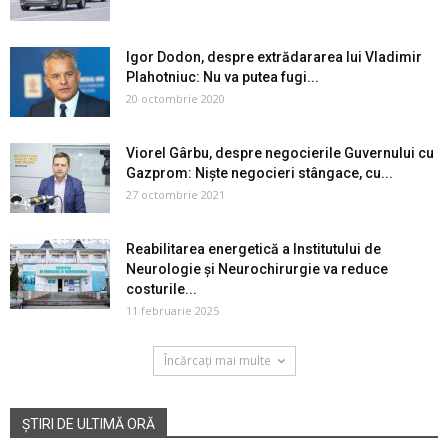
Igor Dodon, despre extrădararea lui Vladimir
Plahotniuc: Nu va putea fugi...
20 octombrie 2020
Viorel Gârbu, despre negocierile Guvernului cu
Gazprom: Niște negocieri stângace, cu...
27 octombrie 2021
Reabilitarea energetică a Institutului de
Neurologie și Neurochirurgie va reduce
costurile...
11 februarie 2025
Încărcați mai multe
ȘTIRI DE ULTIMĂ ORĂ