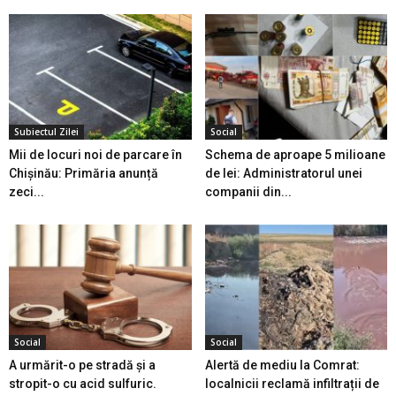
Subiectul Zilei
Social
Mii de locuri noi de parcare în
Schema de aproape 5 milioane
Chișinău: Primăria anunță
de lei: Administratorul unei
zeci...
companii din...
Social
Social
A urmărit-o pe stradă și a
Alertă de mediu la Comrat:
stropit-o cu acid sulfuric.
localnicii reclamă infiltrații de