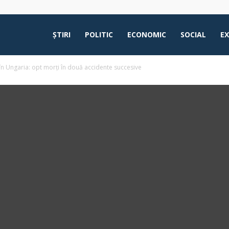
ŞTIRI
POLITIC
ECONOMIC
SOCIAL
E
n Ungaria: opt morți în două accidente succesive