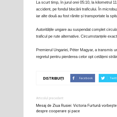
La scurt timp, în jurul orei 05:10, la kilometrul 
accident, pe fondul blocării traficului. În micro
iar alte două au fost rănite și transportate la spit
Autoritățile ungare au suspendat complet circu
traficul pe rute alternative. Circumstanțele exac
Premierul Ungariei, Péter Magyar, a transmis un
regretul pentru pierderea celor opt cetățeni străin
DISTRIBUIȚI
Facebook
Twitt
Articolul precedent
Mesaj de Ziua Rusiei: Victoria Furtună vorbește
despre cooperare și pace