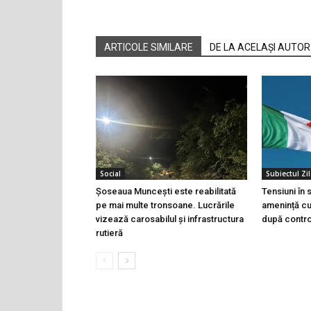
ARTICOLE SIMILARE
DE LA ACELAȘI AUTOR
Social
Subiectul Zil
Șoseaua Muncești este reabilitată
Tensiuni în
pe mai multe tronsoane. Lucrările
amenință cu 
vizează carosabilul și infrastructura
după controa
rutieră