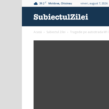
C
39.2
vineri, august 7, 2026
Moldova, Chisinau
Subiectul
Acasă
Subiectul Zilei
Tragedie pe autostrada M1 î
Zilei