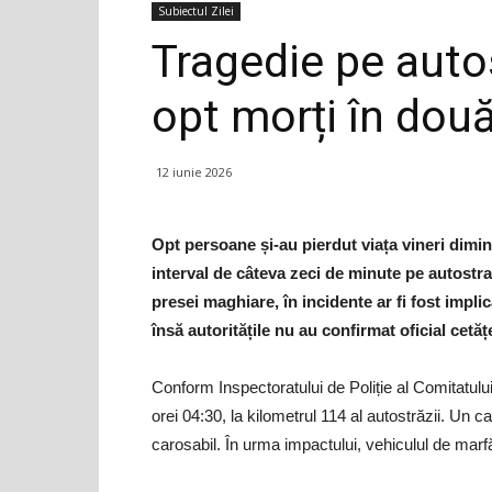
Subiectul Zilei
Tragedie pe auto
opt morți în dou
12 iunie 2026
Opt persoane și-au pierdut viața vineri dimin
interval de câteva zeci de minute pe autostra
presei maghiare, în incidente ar fi fost impl
însă autoritățile nu au confirmat oficial cetăț
Conform Inspectoratului de Poliție al Comitatul
orei 04:30, la kilometrul 114 al autostrăzii. Un ca
carosabil. În urma impactului, vehiculul de marfă