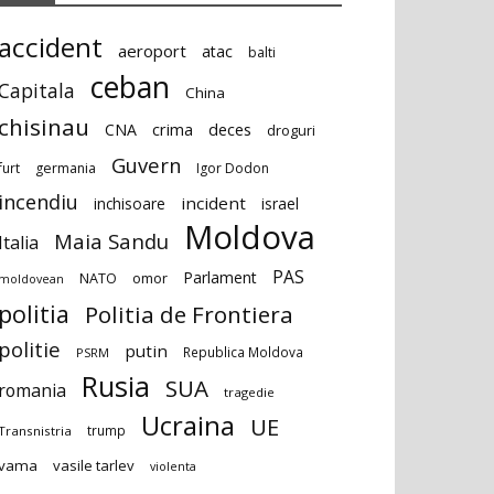
accident
aeroport
atac
balti
ceban
Capitala
China
chisinau
deces
CNA
crima
droguri
Guvern
furt
germania
Igor Dodon
incendiu
incident
inchisoare
israel
Moldova
Maia Sandu
Italia
PAS
Parlament
NATO
omor
moldovean
politia
Politia de Frontiera
politie
putin
Republica Moldova
PSRM
Rusia
SUA
romania
tragedie
Ucraina
UE
trump
Transnistria
vama
vasile tarlev
violenta