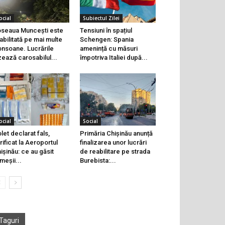
ocial
Subiectul Zilei
seaua Muncești este
Tensiuni în spațiul
abilitată pe mai multe
Schengen: Spania
onsoane. Lucrările
amenință cu măsuri
zează carosabilul...
împotriva Italiei după...
ocial
Social
let declarat fals,
Primăria Chișinău anunță
rificat la Aeroportul
finalizarea unor lucrări
ișinău: ce au găsit
de reabilitare pe strada
meșii...
Burebista:...
Taguri