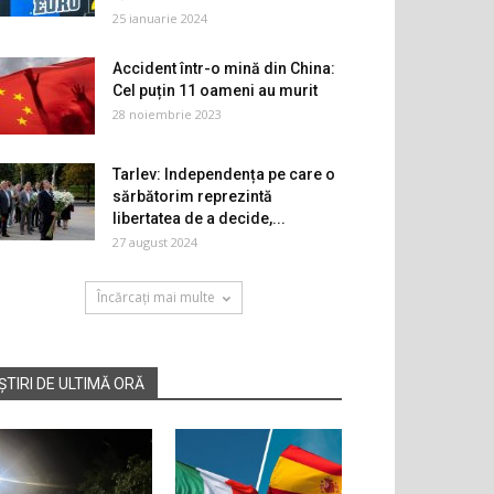
25 ianuarie 2024
Accident într-o mină din China:
Cel puțin 11 oameni au murit
28 noiembrie 2023
Tarlev: Independența pe care o
sărbătorim reprezintă
libertatea de a decide,...
27 august 2024
Încărcați mai multe
ȘTIRI DE ULTIMĂ ORĂ