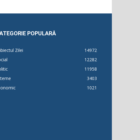
ATEGORIE POPULARĂ
biectul Zilei
14972
cial
12282
litic
11958
terne
3403
conomic
1021