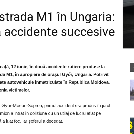
strada M1 în Ungaria:
ă accidente succesive
eață, 12 iunie, în două accidente rutiere produse la
da M1, în apropiere de orașul Győr, Ungaria. Potrivit
icate autovehicule înmatriculate în Republica Moldova,
enia victimelor.
ui Győr-Moson-Sopron, primul accident s-a produs în jurul
mion a intrat în coliziune cu un utilaj de lucru aflat pe
 a luat foc, iar șoferul a decedat.