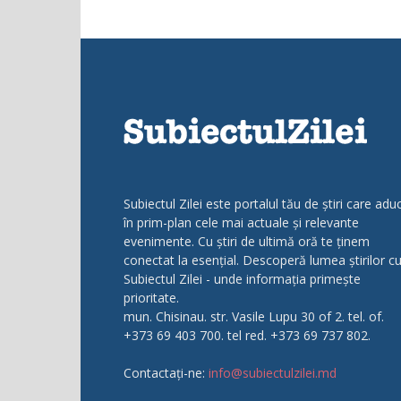
Subiectul Zilei este portalul tău de știri care adu
în prim-plan cele mai actuale și relevante
evenimente. Cu știri de ultimă oră te ținem
conectat la esențial. Descoperă lumea știrilor c
Subiectul Zilei - unde informația primește
prioritate.
mun. Chisinau. str. Vasile Lupu 30 of 2. tel. of.
+373 69 403 700. tel red. +373 69 737 802.
Contactați-ne:
info@subiectulzilei.md