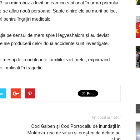
113, un microbuz a lovit un camion staționat în urma primului
buz se aflau nouă persoane. Șapte dintre ele au murit pe loc,
al pentru îngrijiri medicale.
lația pe sensul de mers spre Hegyeshalom și au deviat
te ale producerii celor două accidente sunt investigate.
 mesaj de condoleanțe familiilor victimelor, exprimând
i implicați în tragedie.
er
Articolul următor
Cod Galben și Cod Portocaliu de inundații în
Moldova: risc de viituri și creșteri de debite pe
râuri