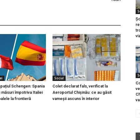
S
Șo
re
tr
vi
S
ei
Social
Co
 spațiul Schengen: Spania
Colet declarat fals, verificat la
ve
măsuri împotriva Italiei
Aeroportul Chișinău: ce au găsit
Ch
lele la frontieră
vameșii ascuns în interior
va