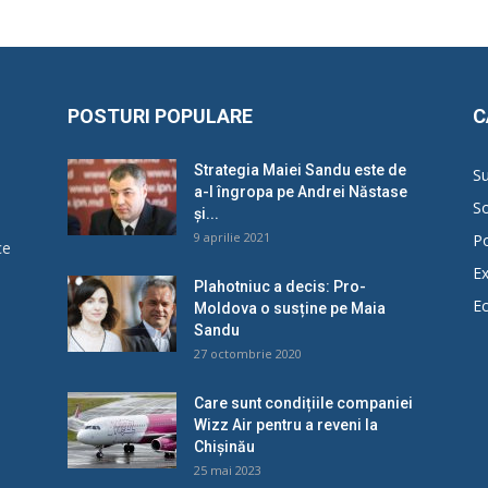
POSTURI POPULARE
C
Strategia Maiei Sandu este de
Su
a-l îngropa pe Andrei Năstase
So
și...
9 aprilie 2021
Po
ce
Ex
Plahotniuc a decis: Pro-
E
Moldova o susține pe Maia
u
Sandu
27 octombrie 2020
Care sunt condițiile companiei
Wizz Air pentru a reveni la
Chișinău
25 mai 2023