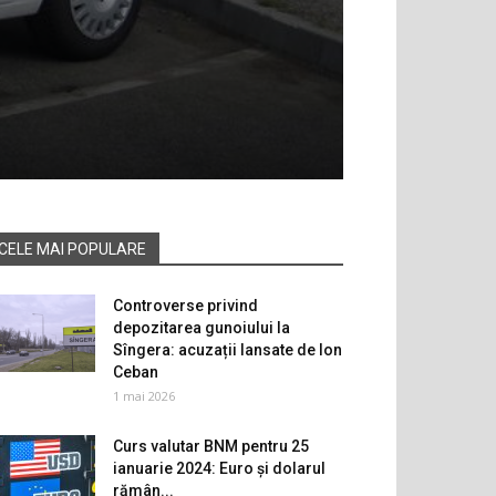
CELE MAI POPULARE
Controverse privind
depozitarea gunoiului la
Sîngera: acuzații lansate de Ion
Ceban
1 mai 2026
Curs valutar BNM pentru 25
ianuarie 2024: Euro și dolarul
rămân...