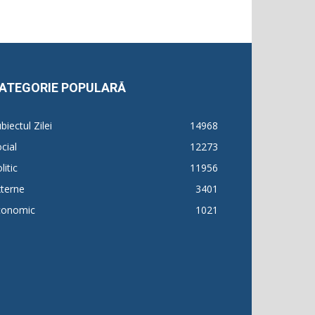
ATEGORIE POPULARĂ
biectul Zilei
14968
cial
12273
litic
11956
terne
3401
conomic
1021