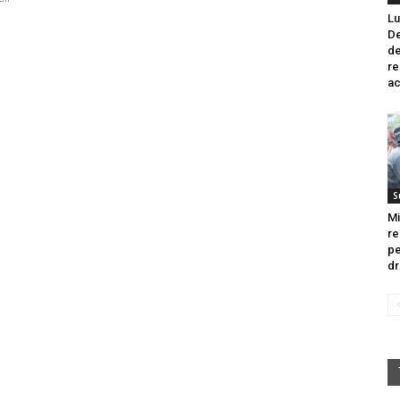
Lu
De
de
re
ac
S
Mi
re
pe
dr