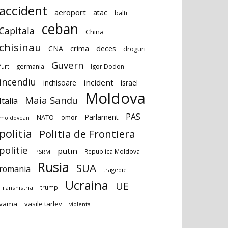
accident
aeroport
atac
balti
ceban
Capitala
China
chisinau
deces
CNA
crima
droguri
Guvern
furt
germania
Igor Dodon
incendiu
incident
inchisoare
israel
Moldova
Maia Sandu
Italia
PAS
Parlament
NATO
omor
moldovean
politia
Politia de Frontiera
politie
putin
Republica Moldova
PSRM
Rusia
SUA
romania
tragedie
Ucraina
UE
trump
Transnistria
vama
vasile tarlev
violenta