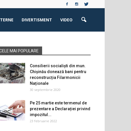
XTERNE
DIVERTISMENT
VIDEO
CELE MAI POPULARE
Consilierii socialiști din mun.
Chișinău donează bani pentru
reconstrucția Filarmonicii
Naționale
30 septembrie 2020
Pe 25 martie este termenul de
prezentare a Declarației privind
impozitul...
23 februarie 2022