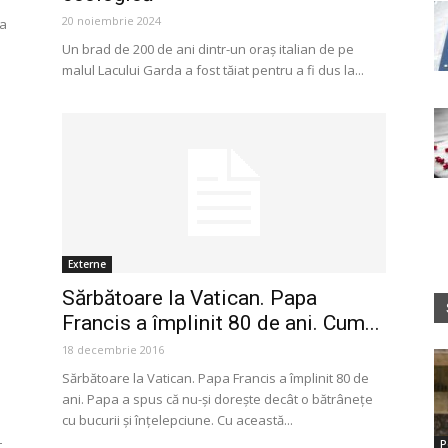
20 noiembrie 2024
ea
Un brad de 200 de ani dintr-un oraş italian de pe
malul Lacului Garda a fost tăiat pentru a fi dus la...
Externe
Sărbătoare la Vatican. Papa
Francis a împlinit 80 de ani. Cum...
18 decembrie 2016
Sărbătoare la Vatican. Papa Francis a împlinit 80 de
ani. Papa a spus că nu-şi doreşte decât o bătrâneţe
cu bucurii şi înţelepciune. Cu această...
..
P