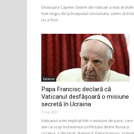
Deasupra Capelei Sixtine din Vatican a ieșit al doil
fum negru de la începutul conclavului, semn că încă
nu a fost...
Externe
Papa Francisc declară că
Vaticanul desfășoară o misiune
secretă în Ucraina
2 mai 2023
Vaticanul este implicat într-o misiune de pace, care
are ca scop încheierea conflictului dintre Rusia şi
Ucraina, a declarat, duminică, Papa Francisc, potrivit.