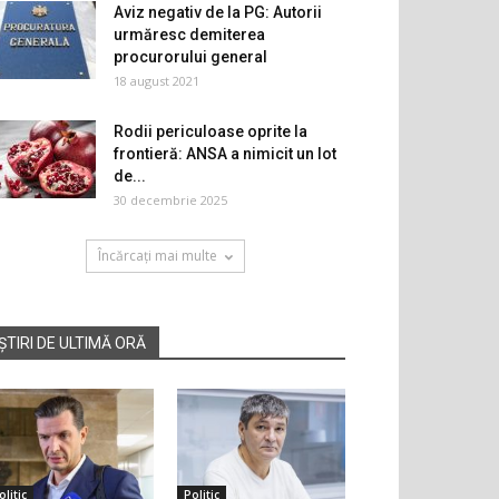
Aviz negativ de la PG: Autorii
urmăresc demiterea
procurorului general
18 august 2021
Rodii periculoase oprite la
frontieră: ANSA a nimicit un lot
de...
30 decembrie 2025
Încărcați mai multe
ȘTIRI DE ULTIMĂ ORĂ
olitic
Politic