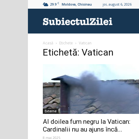
C
29.9
joi, august 6, 2026
Moldova, Chisinau
Subiectul
Acasă
Etichete
Vatican
Zilei
Etichetă: Vatican
Externe
Al doilea fum negru la Vatican:
Cardinalii nu au ajuns încă...
8 mai 2025