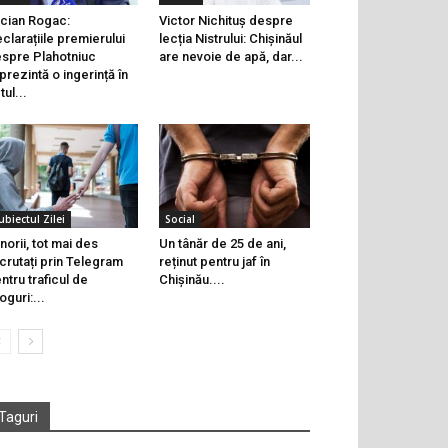
cian Rogac:
Victor Nichituș despre
clarațiile premierului
lecția Nistrului: Chișinăul
spre Plahotniuc
are nevoie de apă, dar...
prezintă o ingerință în
tul...
ubiectul Zilei
Social
norii, tot mai des
Un tânăr de 25 de ani,
crutați prin Telegram
reținut pentru jaf în
ntru traficul de
Chișinău....
oguri:...
Taguri