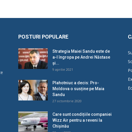
POSTURI POPULARE
C
Strategia Maiei Sandu este de
Su
a-l îngropa pe Andrei Năstase
So
și...
9 aprilie 2021
Po
ce
Ex
Plahotniuc a decis: Pro-
E
Moldova o susține pe Maia
u
Sandu
27 octombrie 2020
Care sunt condițiile companiei
Wizz Air pentru a reveni la
Chișinău