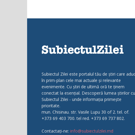
Subiectul Zilei este portalul tău de știri care adu
în prim-plan cele mai actuale și relevante
evenimente. Cu știri de ultimă oră te ținem
conectat la esențial. Descoperă lumea știrilor c
Subiectul Zilei - unde informația primește
prioritate.
mun. Chisinau. str. Vasile Lupu 30 of 2. tel. of.
+373 69 403 700. tel red. +373 69 737 802.
Contactați-ne:
info@subiectulzilei.md