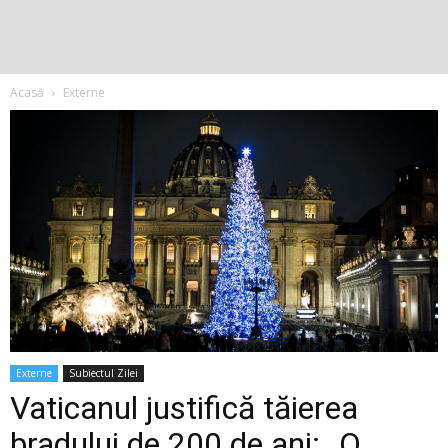
Acasă
Externe
Externe
Subiectul Zilei
Vaticanul justifică tăierea
bradului de 200 de ani: „O