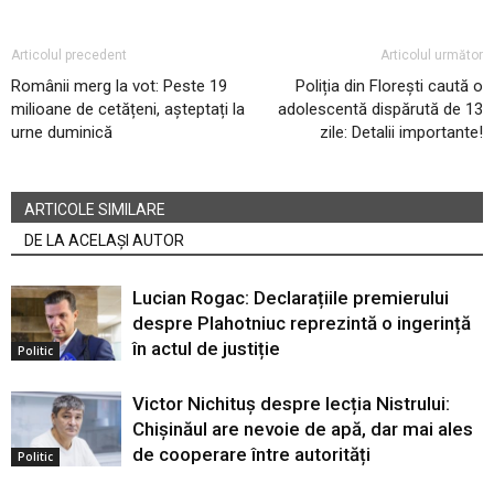
Articolul precedent
Articolul următor
Românii merg la vot: Peste 19
Poliția din Florești caută o
milioane de cetățeni, așteptați la
adolescentă dispărută de 13
urne duminică
zile: Detalii importante!
ARTICOLE SIMILARE
DE LA ACELAȘI AUTOR
Lucian Rogac: Declarațiile premierului
despre Plahotniuc reprezintă o ingerință
în actul de justiție
Politic
Victor Nichituș despre lecția Nistrului:
Chișinăul are nevoie de apă, dar mai ales
de cooperare între autorități
Politic