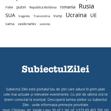
Rusia
romania
putin
Republica Moldova
PSRM
Ucraina
SUA
UE
trump
tragedie
Transnistria
vama
vasile tarlev
violenta
Subiectul Zilei este portalul tău de știri care aduce în prim-plan
cele mai actuale și relevante evenimente. Cu știri de ultimă oră te
ținem conectat la esențial. Descoperă lumea știrilor cu Subiectul
Zilei - unde informația primește prioritate.
mun. Chisinau. str. Vasile Lupu 30 of 2. tel. of. +373 69 403 700. tel