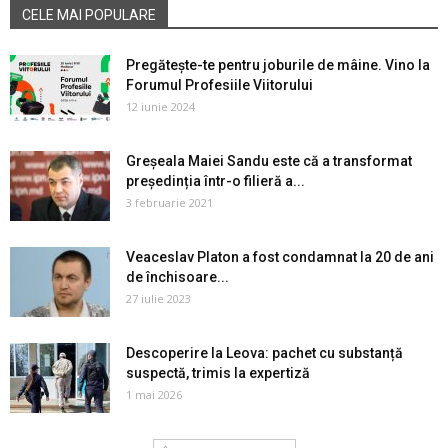
CELE MAI POPULARE
Pregătește-te pentru joburile de mâine. Vino la
Forumul Profesiile Viitorului
12 iunie 2024
Greșeala Maiei Sandu este că a transformat
președinția într-o filieră a...
3 februarie 2021
Veaceslav Platon a fost condamnat la 20 de ani
de închisoare...
27 iulie 2023
Descoperire la Leova: pachet cu substanță
suspectă, trimis la expertiză
1 mai 2026