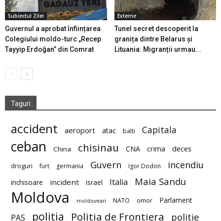
Subiectul Zilei
Externe
Guvernul a aprobat înființarea
Tunel secret descoperit la
Colegiului moldo-turc „Recep
granița dintre Belarus și
Tayyip Erdoğan” din Comrat
Lituania: Migranții urmau...
Taguri
accident
Capitala
aeroport
atac
balti
ceban
chisinau
deces
CNA
crima
China
Guvern
incendiu
droguri
furt
germania
Igor Dodon
Maia Sandu
Italia
incident
inchisoare
israel
Moldova
Parlament
NATO
omor
moldovean
politia
Politia de Frontiera
politie
PAS