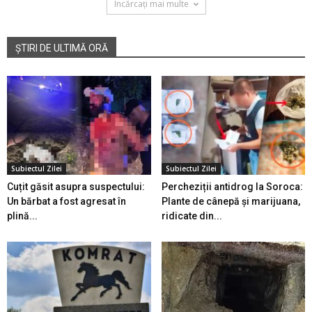
Încărcați mai multe
ȘTIRI DE ULTIMĂ ORĂ
Subiectul Zilei
Subiectul Zilei
Cuțit găsit asupra suspectului:
Percheziții antidrog la Soroca:
Un bărbat a fost agresat în
Plante de cânepă și marijuana,
plină...
ridicate din...