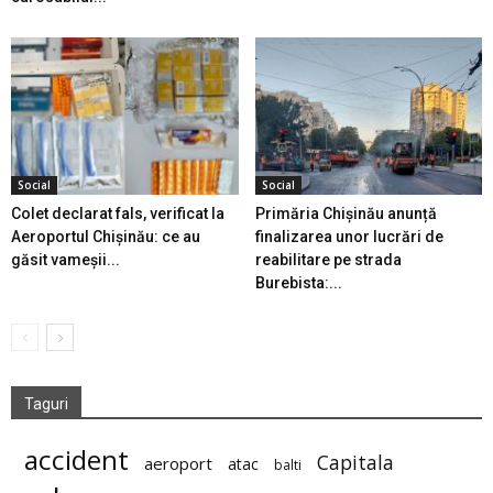
Social
Social
Colet declarat fals, verificat la
Primăria Chișinău anunță
Aeroportul Chișinău: ce au
finalizarea unor lucrări de
găsit vameșii...
reabilitare pe strada
Burebista:...
Taguri
accident
Capitala
aeroport
atac
balti