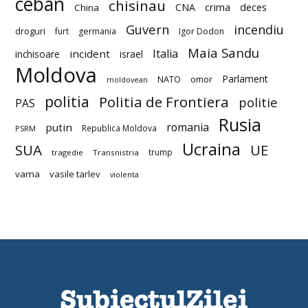
ceban
chisinau
deces
CNA
crima
China
Guvern
incendiu
droguri
furt
germania
Igor Dodon
Maia Sandu
Italia
incident
inchisoare
israel
Moldova
Parlament
NATO
omor
moldovean
politia
Politia de Frontiera
politie
PAS
Rusia
romania
putin
Republica Moldova
PSRM
Ucraina
SUA
UE
trump
tragedie
Transnistria
vama
vasile tarlev
violenta