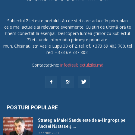
Subiectul Zilei este portalul tău de știri care aduce în prim-plan
cele mai actuale și relevante evenimente. Cu știri de ultimă oră te
ținem conectat la esențial. Descoperă lumea știrilor cu Subiectul
Zilei - unde informația primește prioritate.
mun. Chisinau. str. Vasile Lupu 30 of 2. tel. of. +373 69 403 700. tel
red. +373 69 737 802.
Contactați-ne:
info@subiectulzilei.md
POSTURI POPULARE
Strategia Maiei Sandu este de a-l îngropa pe
Andrei Năstase și...
9 aprilie 2021