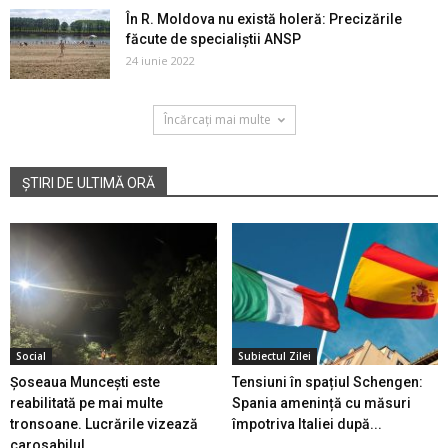
În R. Moldova nu există holeră: Precizările
făcute de specialiștii ANSP
24 iunie 2022
Încărcați mai multe
ȘTIRI DE ULTIMĂ ORĂ
Social
Subiectul Zilei
Șoseaua Muncești este
Tensiuni în spațiul Schengen:
reabilitată pe mai multe
Spania amenință cu măsuri
tronsoane. Lucrările vizează
împotriva Italiei după...
carosabilul...