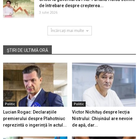
de întrebare despre creșterea...
3 iulie 2026
Încărcați mai multe
ȘTIRI DE ULTIMĂ ORĂ
Politic
Politic
Lucian Rogac: Declarațiile
Victor Nichituș despre lecția
premierului despre Plahotniuc
Nistrului: Chișinăul are nevoie
reprezintă o ingerință în actul...
de apă, dar...