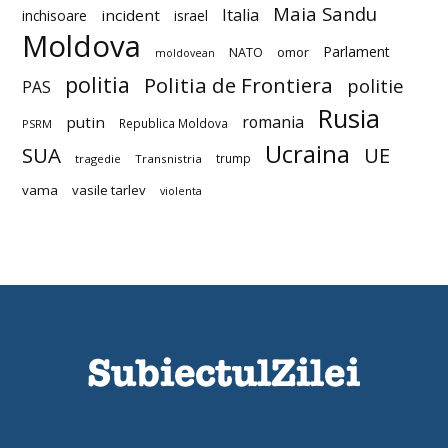
Maia Sandu
Italia
incident
inchisoare
israel
Moldova
Parlament
NATO
omor
moldovean
politia
Politia de Frontiera
politie
PAS
Rusia
romania
putin
Republica Moldova
PSRM
Ucraina
SUA
UE
trump
tragedie
Transnistria
vama
vasile tarlev
violenta