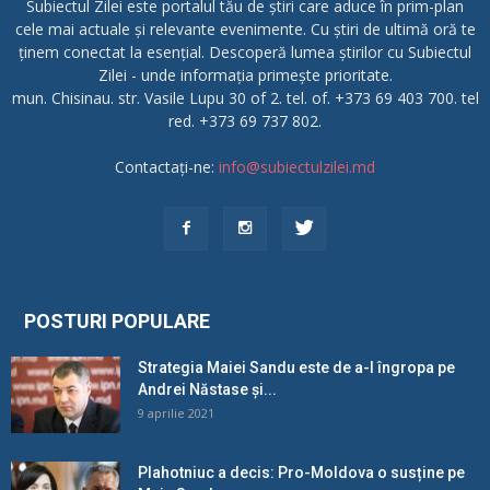
Subiectul Zilei este portalul tău de știri care aduce în prim-plan
cele mai actuale și relevante evenimente. Cu știri de ultimă oră te
ținem conectat la esențial. Descoperă lumea știrilor cu Subiectul
Zilei - unde informația primește prioritate.
mun. Chisinau. str. Vasile Lupu 30 of 2. tel. of. +373 69 403 700. tel
red. +373 69 737 802.
Contactați-ne:
info@subiectulzilei.md
POSTURI POPULARE
Strategia Maiei Sandu este de a-l îngropa pe
Andrei Năstase și...
9 aprilie 2021
Plahotniuc a decis: Pro-Moldova o susține pe