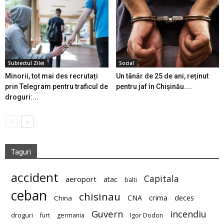
Subiectul Zilei
Social
Minorii, tot mai des recrutați
Un tânăr de 25 de ani, reținut
prin Telegram pentru traficul de
pentru jaf în Chișinău....
droguri:...
Taguri
accident
Capitala
aeroport
atac
balti
ceban
chisinau
deces
CNA
crima
China
Guvern
incendiu
droguri
furt
germania
Igor Dodon