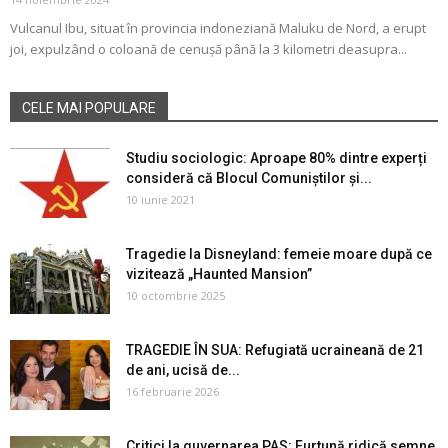
Vulcanul Ibu, situat în provincia indoneziană Maluku de Nord, a erupt
joi, expulzând o coloană de cenuşă până la 3 kilometri deasupra...
CELE MAI POPULARE
Studiu sociologic: Aproape 80% dintre experți
consideră că Blocul Comuniștilor și...
10 iunie 2021
Tragedie la Disneyland: femeie moare după ce
vizitează „Haunted Mansion”
10 octombrie 2025
TRAGEDIE ÎN SUA: Refugiată ucraineană de 21
de ani, ucisă de...
16 februarie 2026
Critici la guvernarea PAS: Furtună ridică semne