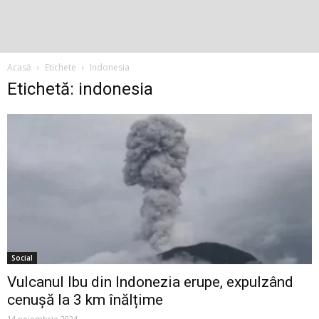
Acasă
Etichete
Indonesia
Etichetă: indonesia
Social
Vulcanul Ibu din Indonezia erupe, expulzând
cenușă la 3 km înălțime
14 noiembrie 2024