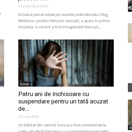
17 octombrie 2024
e
Dosarul penal inițiat pe numele judecătorului Oleg
Melniciuc, pentru hărțuire sexuală, a ajuns în prima
instanța. O cerere a fost înregistrată miercuri,...
Social
Patru ani de închisoare cu
suspendare pentru un tată acuzat
de...
27 iunie 2024
e
Un bărbat din raionul Soroca a fost condamnat la
E
patru ani de închisoare cu suspendarea executării