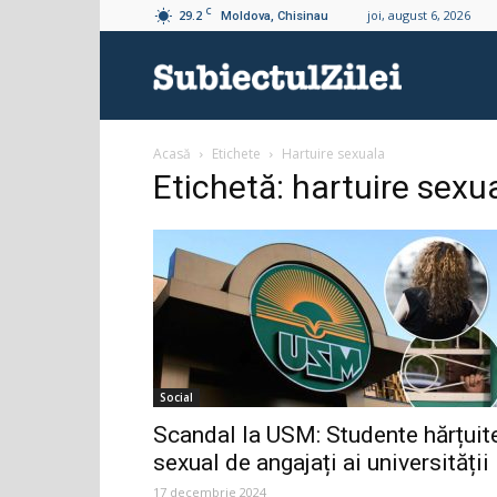
C
29.2
joi, august 6, 2026
Moldova, Chisinau
Subiectul
Acasă
Etichete
Hartuire sexuala
Zilei
Etichetă: hartuire sexu
Social
Scandal la USM: Studente hărțuit
sexual de angajați ai universității
17 decembrie 2024