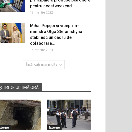
principalele produse petroliere
pentru acest weekend
18 martie 2022
Mihai Popșoi și viceprim-
ministra Olga Stefanishyna
stabilesc un cadru de
colaborare...
14 martie 2024
Încărcați mai multe
ȘTIRI DE ULTIMĂ ORĂ
xterne
Externe