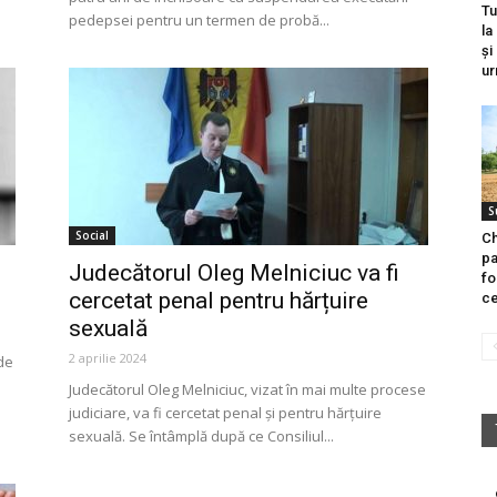
Tu
pedepsei pentru un termen de probă...
la
și
ur
S
Social
Ch
pa
Judecătorul Oleg Melniciuc va fi
fo
cercetat penal pentru hărțuire
ce
sexuală
2 aprilie 2024
de
Judecătorul Oleg Melniciuc, vizat în mai multe procese
judiciare, va fi cercetat penal și pentru hărțuire
sexuală. Se întâmplă după ce Consiliul...