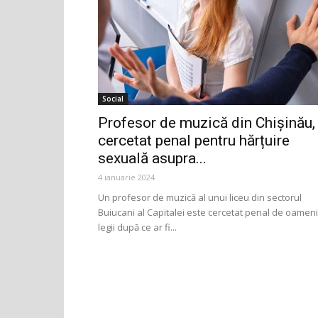
Social
Profesor de muzică din Chișinău,
cercetat penal pentru hărțuire
sexuală asupra...
4 ianuarie 2024
Un profesor de muzică al unui liceu din sectorul
Buiucani al Capitalei este cercetat penal de oameni
legii după ce ar fi...