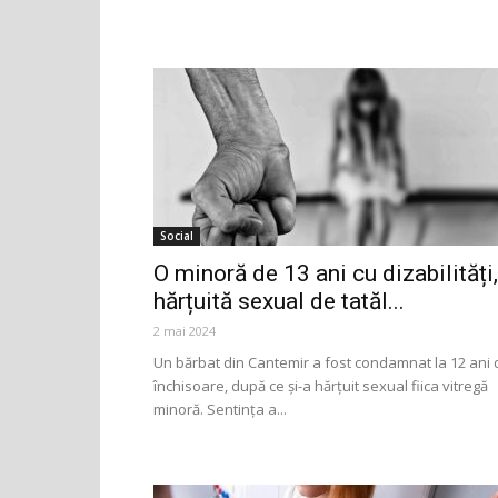
Social
O minoră de 13 ani cu dizabilități,
hărțuită sexual de tatăl...
2 mai 2024
Un bărbat din Cantemir a fost condamnat la 12 ani 
închisoare, după ce și-a hărțuit sexual fiica vitregă
minoră. Sentința a...