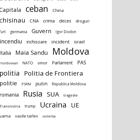
ceban
Capitala
China
chisinau
deces
CNA
crima
droguri
Guvern
furt
germania
Igor Dodon
incendiu
incident
inchisoare
israel
Moldova
Maia Sandu
Italia
PAS
Parlament
NATO
omor
moldovean
politia
Politia de Frontiera
politie
putin
Republica Moldova
PSRM
Rusia
SUA
romania
tragedie
Ucraina
UE
trump
Transnistria
vama
vasile tarlev
violenta