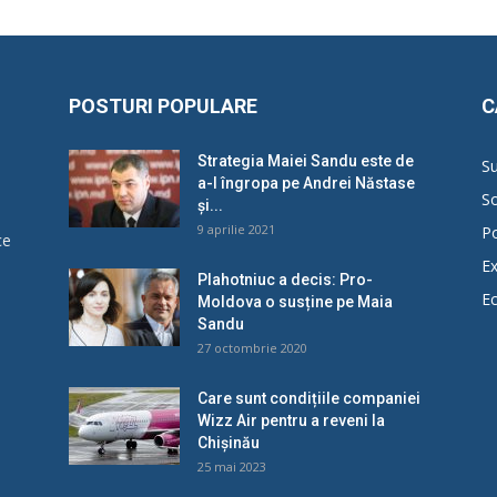
POSTURI POPULARE
C
Strategia Maiei Sandu este de
Su
a-l îngropa pe Andrei Năstase
So
și...
9 aprilie 2021
Po
ce
Ex
Plahotniuc a decis: Pro-
E
Moldova o susține pe Maia
u
Sandu
27 octombrie 2020
Care sunt condițiile companiei
Wizz Air pentru a reveni la
Chișinău
25 mai 2023