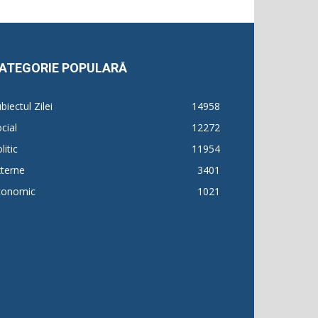
ATEGORIE POPULARĂ
biectul Zilei
14958
cial
12272
litic
11954
terne
3401
conomic
1021