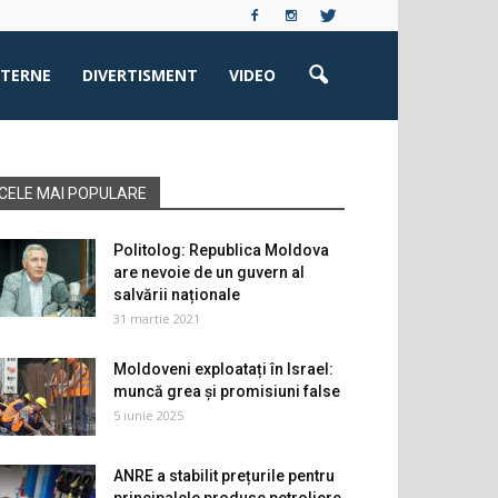
XTERNE
DIVERTISMENT
VIDEO
CELE MAI POPULARE
Politolog: Republica Moldova
are nevoie de un guvern al
salvării naționale
31 martie 2021
Moldoveni exploatați în Israel:
muncă grea și promisiuni false
5 iunie 2025
ANRE a stabilit prețurile pentru