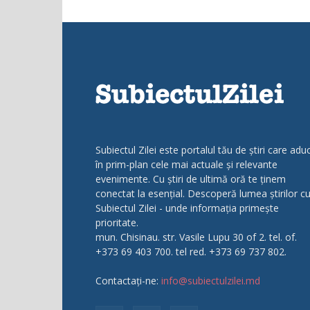
Subiectul Zilei este portalul tău de știri care adu
în prim-plan cele mai actuale și relevante
evenimente. Cu știri de ultimă oră te ținem
conectat la esențial. Descoperă lumea știrilor c
Subiectul Zilei - unde informația primește
prioritate.
mun. Chisinau. str. Vasile Lupu 30 of 2. tel. of.
+373 69 403 700. tel red. +373 69 737 802.
Contactați-ne:
info@subiectulzilei.md