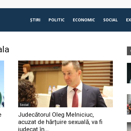
ŞTIRI
POLITIC
ECONOMIC
SOCIAL
E
ala
Social
e
Judecătorul Oleg Melniciuc,
acuzat de hărțuire sexuală, va fi
judecat în...