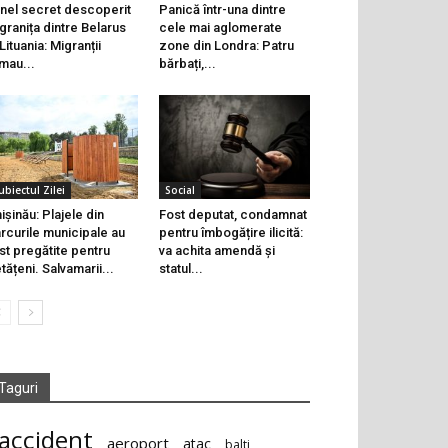
nel secret descoperit
Panică într-una dintre
 granița dintre Belarus
cele mai aglomerate
 Lituania: Migranții
zone din Londra: Patru
mau...
bărbați,...
ubiectul Zilei
Social
ișinău: Plajele din
Fost deputat, condamnat
rcurile municipale au
pentru îmbogățire ilicită:
st pregătite pentru
va achita amendă și
tățeni. Salvamarii...
statul...
Taguri
accident
aeroport
atac
balti