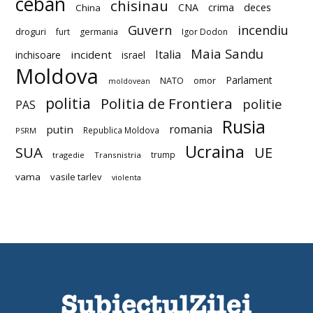
ceban
chisinau
deces
CNA
crima
China
Guvern
incendiu
droguri
furt
germania
Igor Dodon
Maia Sandu
Italia
incident
inchisoare
israel
Moldova
Parlament
NATO
omor
moldovean
politia
Politia de Frontiera
politie
PAS
Rusia
romania
putin
Republica Moldova
PSRM
Ucraina
SUA
UE
trump
tragedie
Transnistria
vama
vasile tarlev
violenta