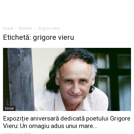
Acasă
Etichete
Grigore vieru
Etichetă: grigore vieru
Social
Expoziție aniversară dedicată poetului Grigore
Vieru: Un omagiu adus unui mare...
14 februarie 2025