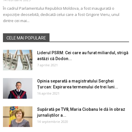
În cadrul Parlamentului Republicii Moldova, a fost inaugurată o
expoziție deosebită, dedicată celui care a fost Grigore Vieru, unul
dintre cei mai...
CELE MAI POPULARE
Liderul PSRM: Cei care au furat miliardul, strigă
astăzi că Dodon...
7 aprilie 2021
Opinia separată a magistratului Serghei
Țurcan: Expirarea termenului de trei luni...
16 aprilie 2021
Supărată pe TV8, Maria Ciobanu le dă în obraz
jurnaliștilor a...
14 septembrie 2020