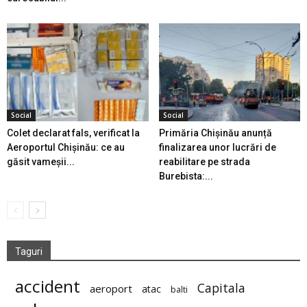
Social
Social
Colet declarat fals, verificat la
Primăria Chișinău anunță
Aeroportul Chișinău: ce au
finalizarea unor lucrări de
găsit vameșii...
reabilitare pe strada
Burebista:...
Taguri
accident
Capitala
aeroport
atac
balti