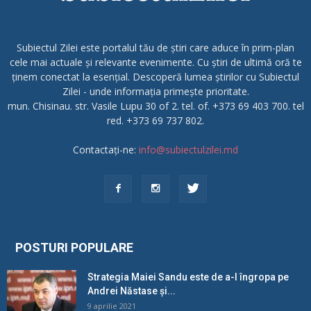
Subiectul Zilei este portalul tău de știri care aduce în prim-plan
cele mai actuale și relevante evenimente. Cu știri de ultimă oră te
ținem conectat la esențial. Descoperă lumea știrilor cu Subiectul
Zilei - unde informația primește prioritate.
mun. Chisinau. str. Vasile Lupu 30 of 2. tel. of. +373 69 403 700. tel
red. +373 69 737 802.
Contactați-ne:
info@subiectulzilei.md
POSTURI POPULARE
Strategia Maiei Sandu este de a-l îngropa pe
Andrei Năstase și...
9 aprilie 2021