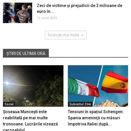
Zeci de victime și prejudicii de 2 milioane de
euro în...
12 iunie 2025
Încărcați mai multe
ȘTIRI DE ULTIMĂ ORĂ
Social
Subiectul Zilei
Șoseaua Muncești este
Tensiuni în spațiul Schengen:
reabilitată pe mai multe
Spania amenință cu măsuri
tronsoane. Lucrările vizează
împotriva Italiei după...
carosabilul...