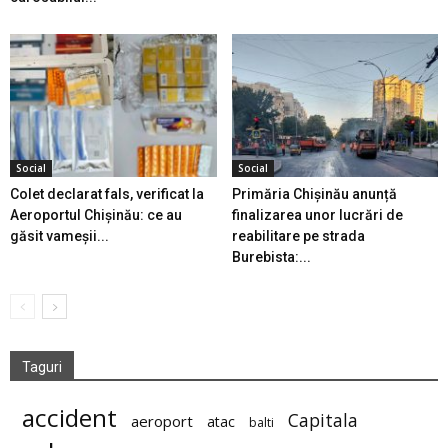
Social
Social
Colet declarat fals, verificat la
Primăria Chișinău anunță
Aeroportul Chișinău: ce au
finalizarea unor lucrări de
găsit vameșii...
reabilitare pe strada
Burebista:...
Taguri
accident
Capitala
aeroport
atac
balti