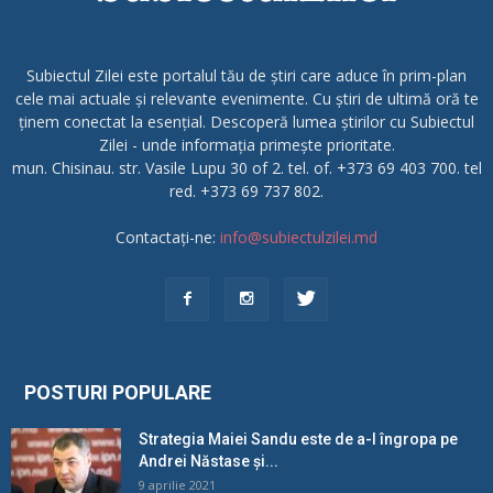
Subiectul Zilei este portalul tău de știri care aduce în prim-plan
cele mai actuale și relevante evenimente. Cu știri de ultimă oră te
ținem conectat la esențial. Descoperă lumea știrilor cu Subiectul
Zilei - unde informația primește prioritate.
mun. Chisinau. str. Vasile Lupu 30 of 2. tel. of. +373 69 403 700. tel
red. +373 69 737 802.
Contactați-ne:
info@subiectulzilei.md
POSTURI POPULARE
Strategia Maiei Sandu este de a-l îngropa pe
Andrei Năstase și...
9 aprilie 2021