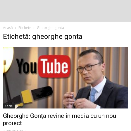
Acasă
Etichete
Gheorghe gonta
Etichetă: gheorghe gonta
Social
Gheorghe Gonța revine în media cu un nou
proiect
9 ianuarie 2025