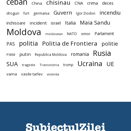
ceban
chisinau
deces
CNA
crima
China
Guvern
incendiu
droguri
furt
germania
Igor Dodon
Maia Sandu
Italia
incident
inchisoare
israel
Moldova
Parlament
NATO
omor
moldovean
politia
Politia de Frontiera
politie
PAS
Rusia
romania
putin
Republica Moldova
PSRM
Ucraina
SUA
UE
trump
tragedie
Transnistria
vama
vasile tarlev
violenta