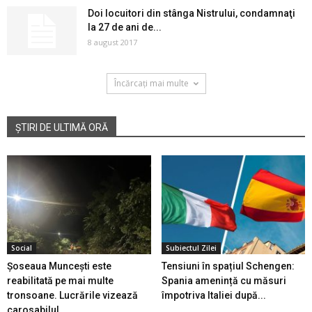
Doi locuitori din stânga Nistrului, condamnaţi
la 27 de ani de...
8 august 2017
Încărcați mai multe
ȘTIRI DE ULTIMĂ ORĂ
Social
Subiectul Zilei
Șoseaua Muncești este
Tensiuni în spațiul Schengen:
reabilitată pe mai multe
Spania amenință cu măsuri
tronsoane. Lucrările vizează
împotriva Italiei după...
carosabilul...