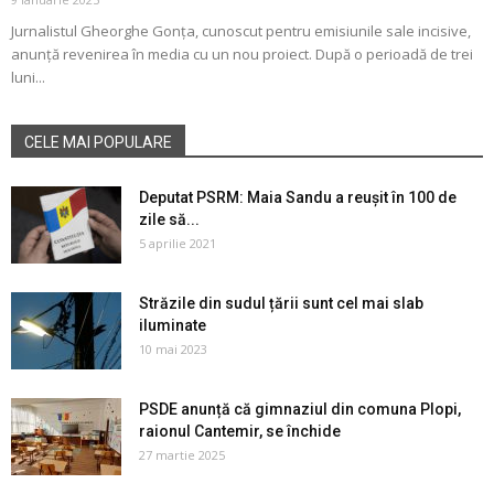
Jurnalistul Gheorghe Gonța, cunoscut pentru emisiunile sale incisive,
anunță revenirea în media cu un nou proiect. După o perioadă de trei
luni...
CELE MAI POPULARE
Deputat PSRM: Maia Sandu a reușit în 100 de
zile să...
5 aprilie 2021
Străzile din sudul țării sunt cel mai slab
iluminate
10 mai 2023
PSDE anunță că gimnaziul din comuna Plopi,
raionul Cantemir, se închide
27 martie 2025