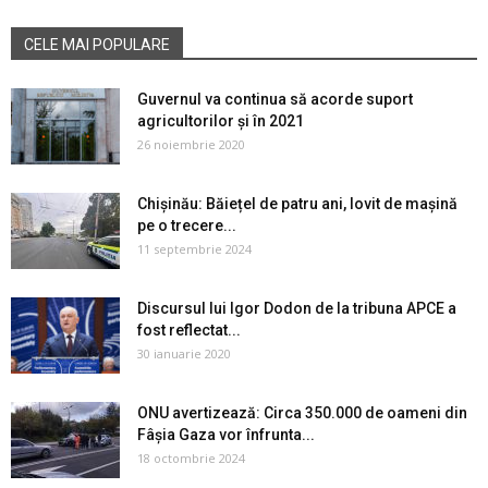
CELE MAI POPULARE
Guvernul va continua să acorde suport
agricultorilor și în 2021
26 noiembrie 2020
Chișinău: Băiețel de patru ani, lovit de mașină
pe o trecere...
11 septembrie 2024
Discursul lui Igor Dodon de la tribuna APCE a
fost reflectat...
30 ianuarie 2020
ONU avertizează: Circa 350.000 de oameni din
Fâșia Gaza vor înfrunta...
18 octombrie 2024