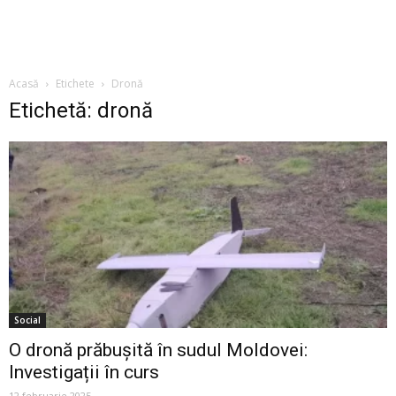
Acasă
Etichete
Dronă
Etichetă: dronă
Social
O dronă prăbușită în sudul Moldovei:
Investigații în curs
12 februarie 2025