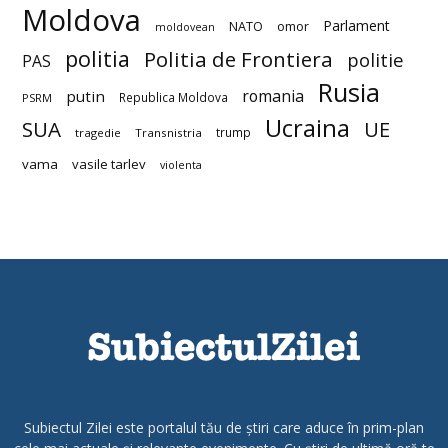
Moldova
Parlament
NATO
omor
moldovean
politia
Politia de Frontiera
politie
PAS
Rusia
romania
putin
Republica Moldova
PSRM
Ucraina
SUA
UE
trump
tragedie
Transnistria
vama
vasile tarlev
violenta
Subiectul Zilei este portalul tău de știri care aduce în prim-plan