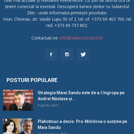
cele mai actuale și relevante evenimente. Cu știri de ultimă oră te
ținem conectat la esențial. Descoperă lumea știrilor cu Subiectul
Zilei - unde informația primește prioritate.
mun. Chisinau. str. Vasile Lupu 30 of 2. tel. of. +373 69 403 700. tel
red. +373 69 737 802.
Contactați-ne:
info@subiectulzilei.md
POSTURI POPULARE
Strategia Maiei Sandu este de a-l îngropa pe
Andrei Năstase și...
9 aprilie 2021
Plahotniuc a decis: Pro-Moldova o susține pe
Maia Sandu
27 octombrie 2020