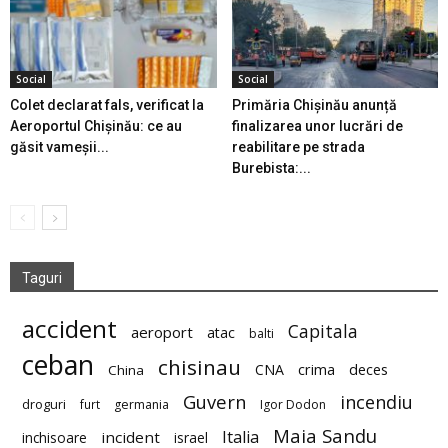
Social
Social
Colet declarat fals, verificat la
Primăria Chișinău anunță
Aeroportul Chișinău: ce au
finalizarea unor lucrări de
găsit vameșii...
reabilitare pe strada
Burebista:...
Taguri
accident
Capitala
aeroport
atac
balti
ceban
chisinau
deces
CNA
crima
China
Guvern
incendiu
droguri
furt
germania
Igor Dodon
Maia Sandu
Italia
incident
inchisoare
israel