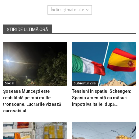
Încărcați mai multe
ȘTIRI DE ULTIMĂ ORĂ
Social
Subiectul Zilei
Șoseaua Muncești este
Tensiuni în spațiul Schengen:
reabilitată pe mai multe
Spania amenință cu măsuri
tronsoane. Lucrările vizează
împotriva Italiei după...
carosabilul...