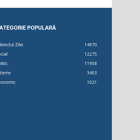
ATEGORIE POPULARĂ
biectul Zilei
14970
cial
12275
litic
11958
terne
3403
conomic
1021