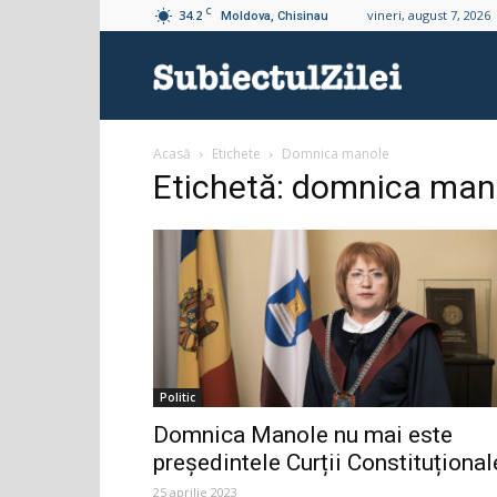
C
34.2
vineri, august 7, 2026
Moldova, Chisinau
Subiectul
Acasă
Etichete
Domnica manole
Zilei
Etichetă: domnica man
Politic
Domnica Manole nu mai este
președintele Curții Constituțional
25 aprilie 2023