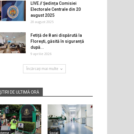
LIVE // Ședința Comisiei
Electorale Centrale din 20
august 2025
20 august 2025
Fetiță de 8 ani dispărută la
Florești, găsită în siguranță
după...
9 aprilie 2026
Încărcați mai multe
ȘTIRI DE ULTIMĂ ORĂ
xterne
Social