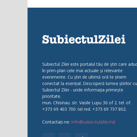
Subiectul Zilei este portalul tău de știri care adu
în prim-plan cele mai actuale și relevante
evenimente. Cu știri de ultimă oră te ținem
conectat la esențial. Descoperă lumea știrilor c
Subiectul Zilei - unde informația primește
prioritate.
mun. Chisinau. str. Vasile Lupu 30 of 2. tel. of.
+373 69 403 700. tel red. +373 69 737 802.
Contactați-ne:
info@subiectulzilei.md