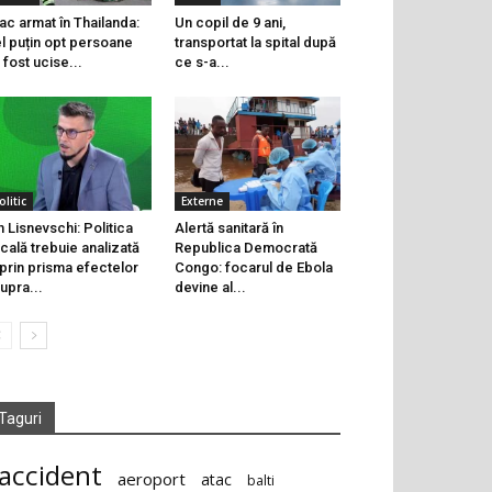
ac armat în Thailanda:
Un copil de 9 ani,
l puțin opt persoane
transportat la spital după
 fost ucise...
ce s-a...
olitic
Externe
n Lisnevschi: Politica
Alertă sanitară în
scală trebuie analizată
Republica Democrată
 prin prisma efectelor
Congo: focarul de Ebola
upra...
devine al...
Taguri
accident
aeroport
atac
balti