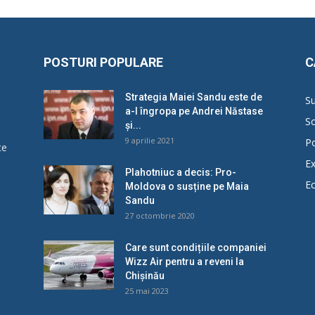
POSTURI POPULARE
C
Strategia Maiei Sandu este de
Su
a-l îngropa pe Andrei Năstase
So
și...
9 aprilie 2021
Po
ce
Ex
Plahotniuc a decis: Pro-
E
Moldova o susține pe Maia
u
Sandu
27 octombrie 2020
Care sunt condițiile companiei
Wizz Air pentru a reveni la
Chișinău
25 mai 2023