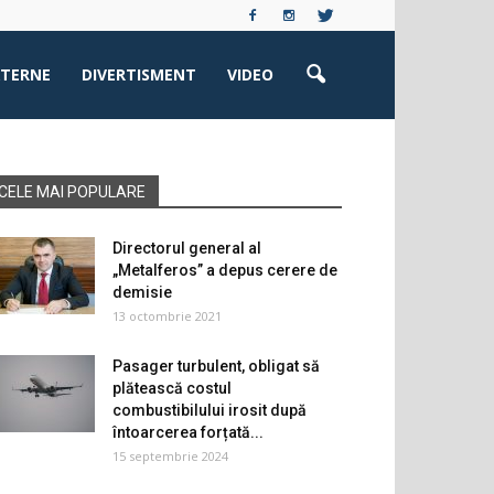
XTERNE
DIVERTISMENT
VIDEO
CELE MAI POPULARE
Directorul general al
„Metalferos” a depus cerere de
demisie
13 octombrie 2021
Pasager turbulent, obligat să
plătească costul
combustibilului irosit după
întoarcerea forțată...
15 septembrie 2024