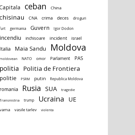
ceban
Capitala
China
chisinau
deces
CNA
crima
droguri
Guvern
furt
germania
Igor Dodon
incendiu
incident
inchisoare
israel
Moldova
Maia Sandu
Italia
PAS
Parlament
NATO
omor
moldovean
politia
Politia de Frontiera
politie
putin
Republica Moldova
PSRM
Rusia
SUA
romania
tragedie
Ucraina
UE
trump
Transnistria
vama
vasile tarlev
violenta