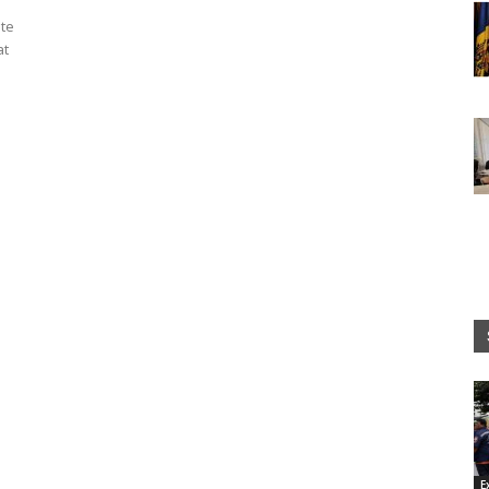
nte
at
E