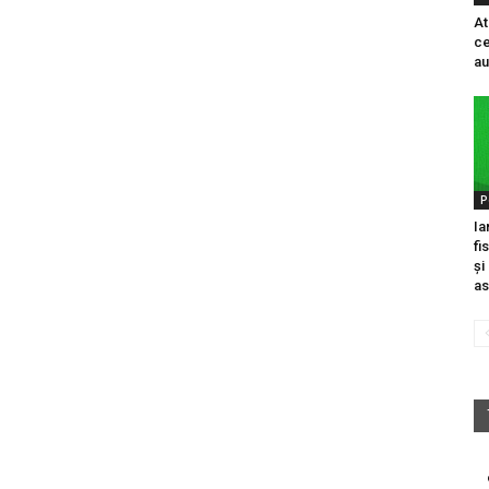
At
ce
au
P
Ia
fi
și
as