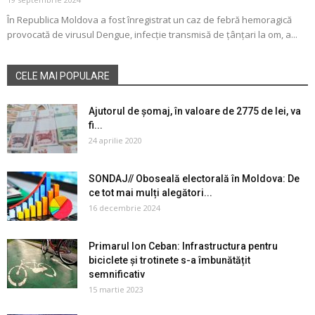
În Republica Moldova a fost înregistrat un caz de febră hemoragică
provocată de virusul Dengue, infecție transmisă de țânțari la om, a...
CELE MAI POPULARE
Ajutorul de șomaj, în valoare de 2775 de lei, va
fi...
24 aprilie 2020
SONDAJ// Oboseală electorală în Moldova: De
ce tot mai mulți alegători...
16 decembrie 2024
Primarul Ion Ceban: Infrastructura pentru
biciclete și trotinete s-a îmbunătățit
semnificativ
15 martie 2023