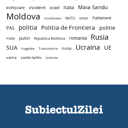
Maia Sandu
Italia
incident
inchisoare
israel
Moldova
Parlament
NATO
omor
moldovean
politia
Politia de Frontiera
politie
PAS
Rusia
romania
putin
Republica Moldova
PSRM
Ucraina
SUA
UE
trump
tragedie
Transnistria
vama
vasile tarlev
violenta