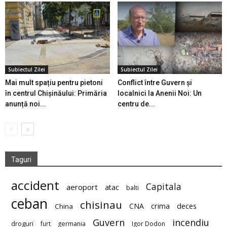
Subiectul Zilei
Subiectul Zilei
Mai mult spațiu pentru pietoni
Conflict între Guvern și
în centrul Chișinăului: Primăria
localnici la Anenii Noi: Un
anunță noi...
centru de...
Taguri
accident
Capitala
aeroport
atac
balti
ceban
chisinau
deces
CNA
crima
China
Guvern
incendiu
droguri
furt
germania
Igor Dodon