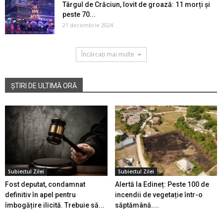
Târgul de Crăciun, lovit de groază: 11 morți și
peste 70...
21 decembrie 2024
Încărcați mai multe
ȘTIRI DE ULTIMĂ ORĂ
Subiectul Zilei
Subiectul Zilei
Fost deputat, condamnat
Alertă la Edineț: Peste 100 de
definitiv în apel pentru
incendii de vegetație într-o
îmbogățire ilicită. Trebuie să...
săptămână....