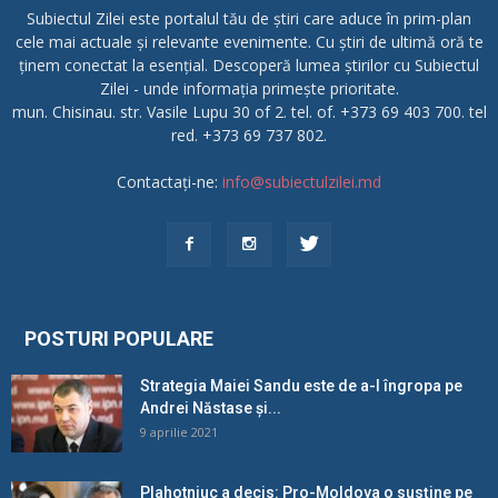
Subiectul Zilei este portalul tău de știri care aduce în prim-plan
cele mai actuale și relevante evenimente. Cu știri de ultimă oră te
ținem conectat la esențial. Descoperă lumea știrilor cu Subiectul
Zilei - unde informația primește prioritate.
mun. Chisinau. str. Vasile Lupu 30 of 2. tel. of. +373 69 403 700. tel
red. +373 69 737 802.
Contactați-ne:
info@subiectulzilei.md
POSTURI POPULARE
Strategia Maiei Sandu este de a-l îngropa pe
Andrei Năstase și...
9 aprilie 2021
Plahotniuc a decis: Pro-Moldova o susține pe