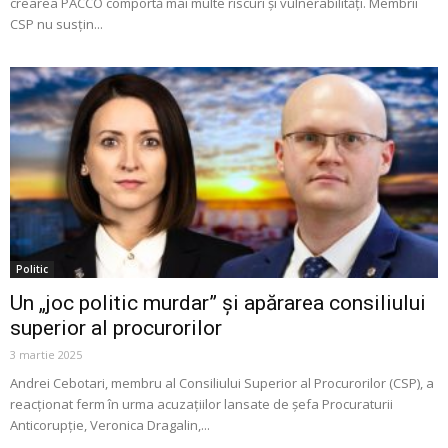
crearea PACCO comportă mai multe riscuri și vulnerabilități. Membrii
CSP nu susțin...
Politic
Un „joc politic murdar” și apărarea consiliului
superior al procurorilor
3 martie 2025
Andrei Cebotari, membru al Consiliului Superior al Procurorilor (CSP), a
reacționat ferm în urma acuzațiilor lansate de șefa Procuraturii
Anticorupție, Veronica Dragalin,...