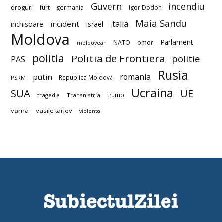
Guvern
incendiu
droguri
furt
germania
Igor Dodon
Maia Sandu
Italia
incident
inchisoare
israel
Moldova
Parlament
NATO
omor
moldovean
politia
Politia de Frontiera
politie
PAS
Rusia
romania
putin
Republica Moldova
PSRM
Ucraina
SUA
UE
trump
tragedie
Transnistria
vama
vasile tarlev
violenta