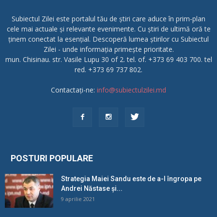
Subiectul Zilei este portalul tău de știri care aduce în prim-plan
cele mai actuale și relevante evenimente. Cu știri de ultimă oră te
ținem conectat la esențial. Descoperă lumea știrilor cu Subiectul
Zilei - unde informația primește prioritate.
mun. Chisinau. str. Vasile Lupu 30 of 2. tel. of. +373 69 403 700. tel
red. +373 69 737 802.
Contactați-ne:
info@subiectulzilei.md
POSTURI POPULARE
Strategia Maiei Sandu este de a-l îngropa pe
Andrei Năstase și...
9 aprilie 2021