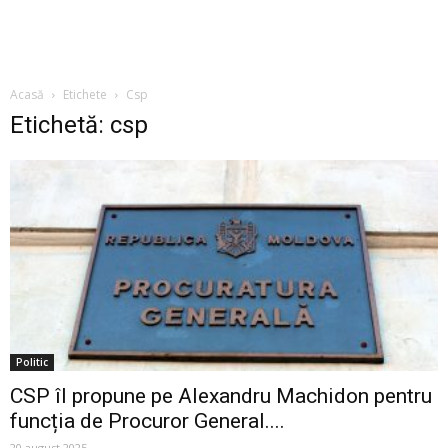
Acasă
Etichete
Csp
Etichetă: csp
Politic
CSP îl propune pe Alexandru Machidon pentru
funcția de Procuror General....
20 august 2025