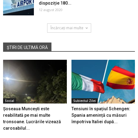
dispoziție 180...
12 august 2020
Încărcați mai multe
ȘTIRI DE ULTIMĂ ORĂ
Social
Subiectul Zilei
Șoseaua Muncești este
Tensiuni în spațiul Schengen:
reabilitată pe mai multe
Spania amenință cu măsuri
tronsoane. Lucrările vizează
împotriva Italiei după...
carosabilul...