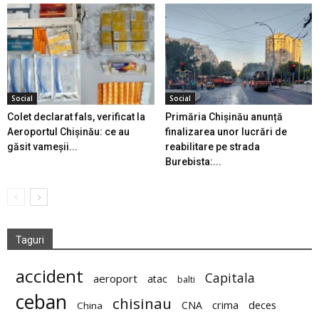
Social
Social
Colet declarat fals, verificat la
Primăria Chișinău anunță
Aeroportul Chișinău: ce au
finalizarea unor lucrări de
găsit vameșii...
reabilitare pe strada
Burebista:...
Taguri
accident
Capitala
aeroport
atac
balti
ceban
chisinau
deces
CNA
crima
China