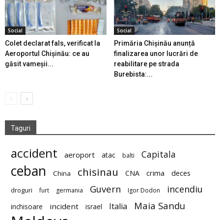
Social
Social
Colet declarat fals, verificat la
Primăria Chișinău anunță
Aeroportul Chișinău: ce au
finalizarea unor lucrări de
găsit vameșii...
reabilitare pe strada
Burebista:...
Taguri
accident
Capitala
aeroport
atac
balti
ceban
chisinau
deces
CNA
crima
China
Guvern
incendiu
droguri
furt
germania
Igor Dodon
Maia Sandu
Italia
incident
inchisoare
israel