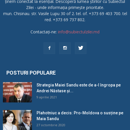
ținem conectat la esențial. Descoperă lumea știrilor cu Subiectul
Zilei - unde informația primește prioritate.
mun. Chisinau. str. Vasile Lupu 30 of 2. tel. of. +373 69 403 700. tel
red. +373 69 737 802.
Contactați-ne:
info@subiectulzilei.md
POSTURI POPULARE
Strategia Maiei Sandu este de a-l îngropa pe
Andrei Năstase și...
9 aprilie 2021
Plahotniuc a decis: Pro-Moldova o susține pe
Maia Sandu
27 octombrie 2020