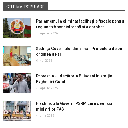
CELE MAI POPULARE
Parlamentul a eliminat facilitățile fiscale pentru
regiunea transnistreană și a aprobat...
30 aprilie 2026
Ședința Guvernului din 7 mai. Proiectele de pe
ordinea de zi
6 mai 2025
Protest la Judecătoria Buiucani în sprijinul
Evgheniei Guțul
23 aprilie 2025
Flashmob la Guvern: PSRM cere demisia
miniștrilor PAS
4 iunie 2025