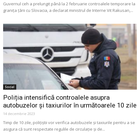
Guvernul ceh a prelungit până la 2 februarie controalele temporare la
graniţa ţării cu Slovacia, a declarat ministrul de Interne Vit Rakusan,...
Social
Poliția intensifică controalele asupra
autobuzelor și taxiurilor în următoarele 10 zile
14 decembrie 2023
Timp de 10 zile, polițiștii vor verifica autobuzele și taxiurile pentru a se
asigura că sunt respectate regulile de circulație și de...