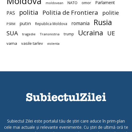
Moldova
Parlament
NATO
omor
moldovean
politia
Politia de Frontiera
politie
PAS
Rusia
romania
putin
Republica Moldova
PSRM
Ucraina
SUA
UE
trump
tragedie
Transnistria
vama
vasile tarlev
violenta
Subiectul Zilei este portalul tău de știri care aduce în prim-plan
cele mai actuale și relevante evenimente. Cu știri de ultimă oră te