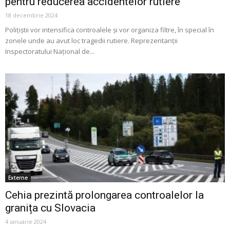
pentru reducerea accidentelor rutiere
18 decembrie 2024
Polițiștii vor intensifica controalele și vor organiza filtre, în special în
zonele unde au avut loc tragedii rutiere. Reprezentanții
Inspectoratului Național de...
Externe
Cehia prezintă prolongarea controalelor la
granița cu Slovacia
4 ianuarie 2024