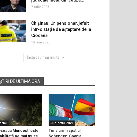
judecată Meta, din cauza...
7 iulie 2023
Chișinău: Un pensionar, jefuit
într-o stație de așteptare de la
Ciocana
19 mai 2025
Încărcați mai multe
ȘTIRI DE ULTIMĂ ORĂ
ocial
Subiectul Zilei
seaua Muncești este
Tensiuni în spațiul
abilitată pe mai multe
Schengen: Spania