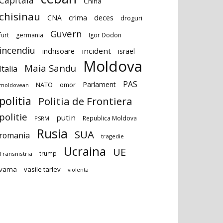
Capitala
China
chisinau
deces
CNA
crima
droguri
Guvern
furt
germania
Igor Dodon
incendiu
incident
inchisoare
israel
Moldova
Maia Sandu
Italia
PAS
Parlament
NATO
omor
moldovean
politia
Politia de Frontiera
politie
putin
Republica Moldova
PSRM
Rusia
SUA
romania
tragedie
Ucraina
UE
trump
Transnistria
vama
vasile tarlev
violenta