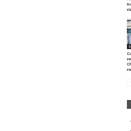
tr
vi
S
Co
ve
Ch
va