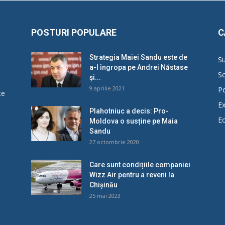
POSTURI POPULARE
C
Strategia Maiei Sandu este de
Su
a-l îngropa pe Andrei Năstase
So
și...
9 aprilie 2021
Po
ce
Ex
Plahotniuc a decis: Pro-
E
Moldova o susține pe Maia
u
Sandu
27 octombrie 2020
Care sunt condițiile companiei
Wizz Air pentru a reveni la
Chișinău
25 mai 2023