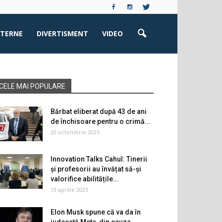
XTERNE
DIVERTISMENT
VIDEO
CELE MAI POPULARE
Bărbat eliberat după 43 de ani
de închisoare pentru o crimă...
20 octombrie 2025
Innovation Talks Cahul: Tinerii
și profesorii au învățat să-și
valorifice abilitățile...
13 aprilie 2023
Elon Musk spune că va da în