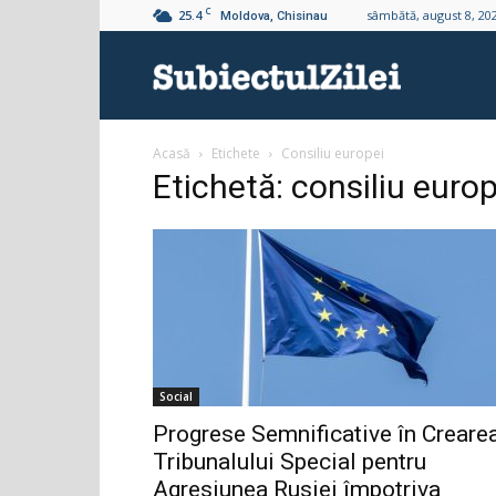
C
25.4
sâmbătă, august 8, 20
Moldova, Chisinau
Subiectul
Acasă
Etichete
Consiliu europei
Zilei
Etichetă: consiliu europ
Social
Progrese Semnificative în Creare
Tribunalului Special pentru
Agresiunea Rusiei împotriva