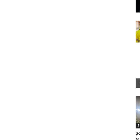
e
S
Șo
re