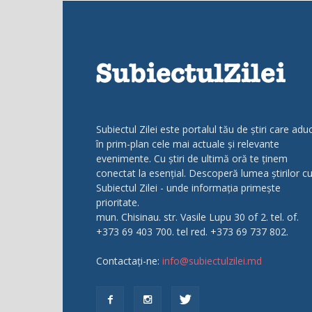
Subiectul Zilei este portalul tău de știri care adu
în prim-plan cele mai actuale și relevante
evenimente. Cu știri de ultimă oră te ținem
conectat la esențial. Descoperă lumea știrilor c
Subiectul Zilei - unde informația primește
prioritate.
mun. Chisinau. str. Vasile Lupu 30 of 2. tel. of.
+373 69 403 700. tel red. +373 69 737 802.
Contactați-ne:
info@subiectulzilei.md