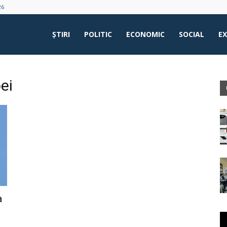
26
ŞTIRI
POLITIC
ECONOMIC
SOCIAL
E
ei
a