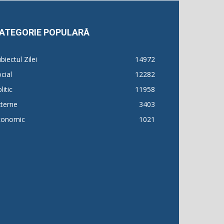
ATEGORIE POPULARĂ
biectul Zilei
14972
cial
12282
litic
11958
terne
3403
conomic
1021