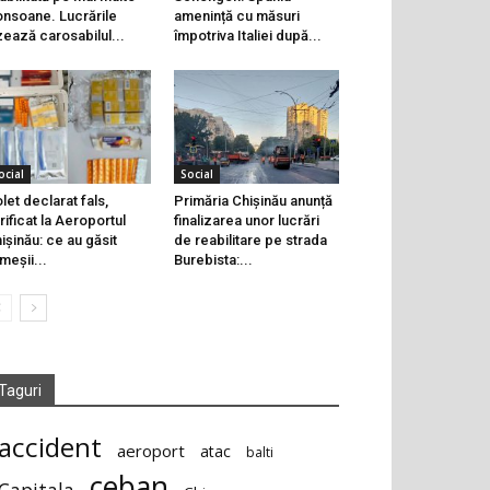
onsoane. Lucrările
amenință cu măsuri
zează carosabilul...
împotriva Italiei după...
ocial
Social
let declarat fals,
Primăria Chișinău anunță
rificat la Aeroportul
finalizarea unor lucrări
ișinău: ce au găsit
de reabilitare pe strada
meșii...
Burebista:...
Taguri
accident
aeroport
atac
balti
ceban