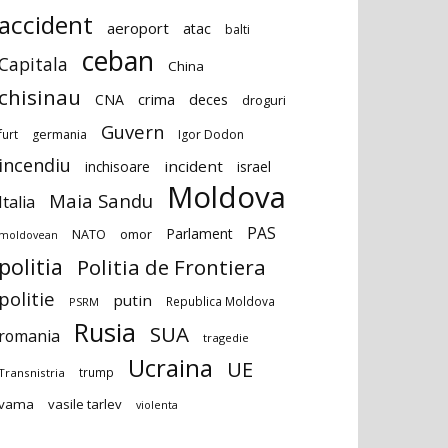
accident
aeroport
atac
balti
ceban
Capitala
China
chisinau
deces
CNA
crima
droguri
Guvern
furt
germania
Igor Dodon
incendiu
incident
inchisoare
israel
Moldova
Maia Sandu
Italia
PAS
Parlament
NATO
omor
moldovean
politia
Politia de Frontiera
politie
putin
Republica Moldova
PSRM
Rusia
SUA
romania
tragedie
Ucraina
UE
trump
Transnistria
vama
vasile tarlev
violenta