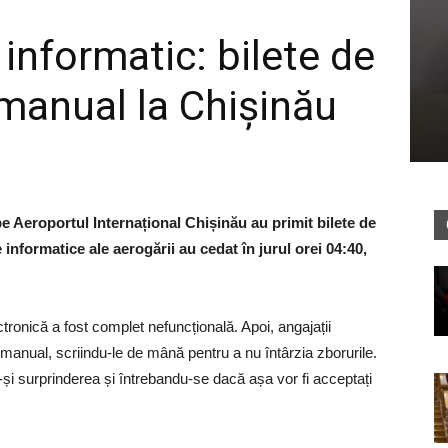
informatic: bilete de
 manual la Chișinău
e Aeroportul Internațional Chișinău au primit bilete de
nformatice ale aerogării au cedat în jurul orei 04:40,
tronică a fost complet nefuncțională. Apoi, angajații
manual, scriindu-le de mână pentru a nu întârzia zborurile.
u-și surprinderea și întrebandu-se dacă așa vor fi acceptați