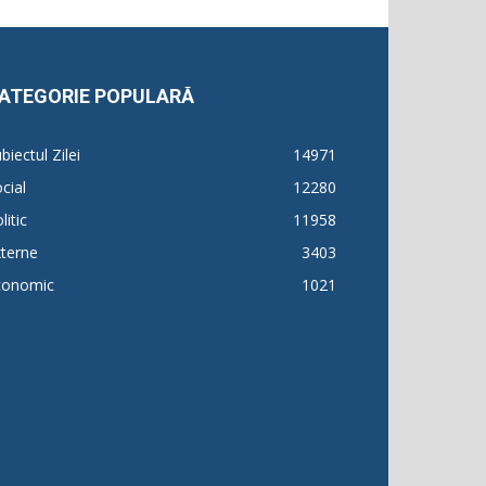
ATEGORIE POPULARĂ
biectul Zilei
14971
cial
12280
litic
11958
terne
3403
conomic
1021