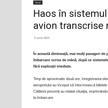
Social
Haos în sistemul 
avion transcrise
9 iunie 2025
În această dimineață, mai mulți pasageri de p
îmbarcare scrise de mână, după ce sistemele i
fără explicații imediate.
Timp de aproximativ două ore, înregistrarea elec
aeroportului au început să întocmească biletele 
Călătorii prezenți au relatat situația, exprimând
la îmbarcare.