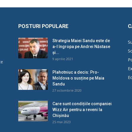
POSTURI POPULARE
C
Strategia Maiei Sandu este de
Su
a-l îngropa pe Andrei Năstase
So
și...
9 aprilie 2021
Po
ce
Ex
Plahotniuc a decis: Pro-
E
Moldova o susține pe Maia
u
Sandu
27 octombrie 2020
Care sunt condițiile companiei
Wizz Air pentru a reveni la
Chișinău
25 mai 2023