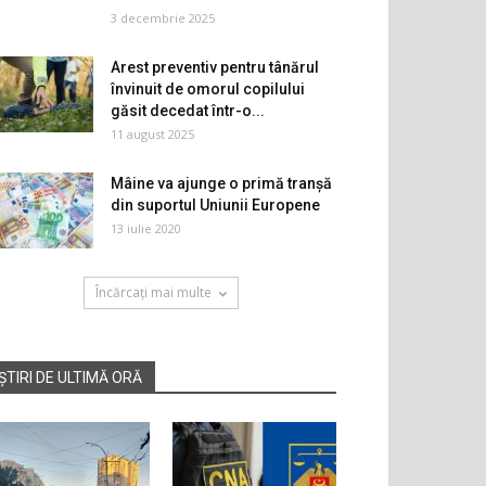
3 decembrie 2025
Arest preventiv pentru tânărul
învinuit de omorul copilului
găsit decedat într-o...
11 august 2025
Mâine va ajunge o primă tranșă
din suportul Uniunii Europene
13 iulie 2020
Încărcați mai multe
ȘTIRI DE ULTIMĂ ORĂ