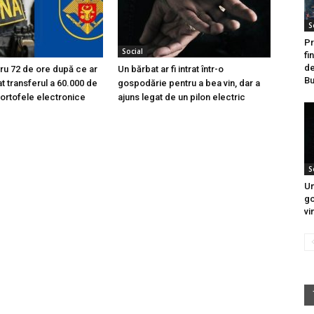
S
Pr
Social
fi
de
tru 72 de ore după ce ar
Un bărbat ar fi intrat într-o
Bu
at transferul a 60.000 de
gospodărie pentru a bea vin, dar a
portofele electronice
ajuns legat de un pilon electric
S
Un
go
vin