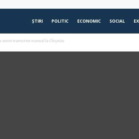
ŞTIRI
POLITIC
ECONOMIC
SOCIAL
E
de avion transcrise manual la Chișinău