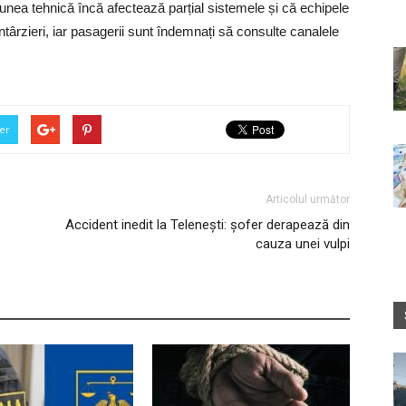
iunea tehnică încă afectează parțial sistemele și că echipele
întârzieri, iar pasagerii sunt îndemnați să consulte canalele
er
Articolul următor
Accident inedit la Telenești: șofer derapează din
cauza unei vulpi