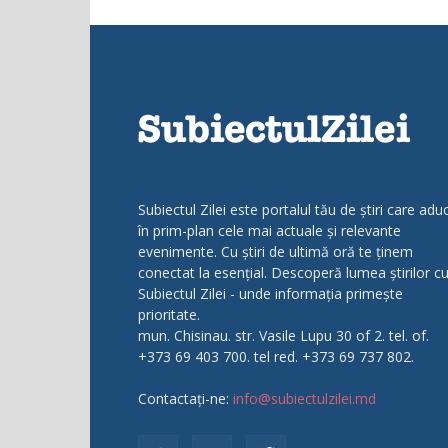
Subiectul Zilei este portalul tău de știri care adu
în prim-plan cele mai actuale și relevante
evenimente. Cu știri de ultimă oră te ținem
conectat la esențial. Descoperă lumea știrilor c
Subiectul Zilei - unde informația primește
prioritate.
mun. Chisinau. str. Vasile Lupu 30 of 2. tel. of.
+373 69 403 700. tel red. +373 69 737 802.
Contactați-ne:
info@subiectulzilei.md