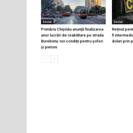
Social
Social
Primăria Chișinău anunță finalizarea
Reținut pen
unor lucrări de reabilitare pe strada
fi intermedi
Burebista: noi condiții pentru șoferi
dolari prin 
și pietoni