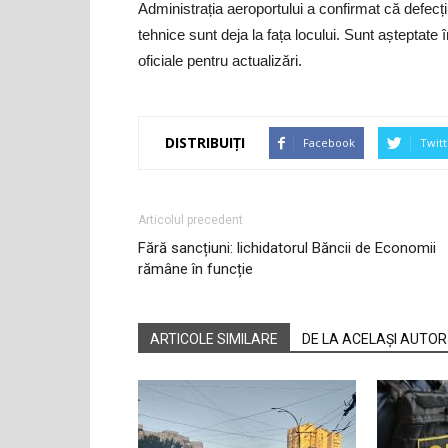
Administrația aeroportului a confirmat că defecț
tehnice sunt deja la fața locului. Sunt așteptate 
oficiale pentru actualizări.
DISTRIBUIȚI
Facebook
Twitt
Articolul precedent
Fără sancțiuni: lichidatorul Băncii de Economii
rămâne în funcție
ARTICOLE SIMILARE
DE LA ACELAȘI AUTOR