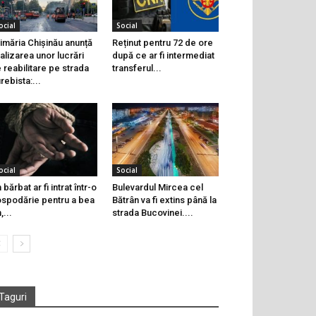
ocial
Social
imăria Chișinău anunță
Reținut pentru 72 de ore
nalizarea unor lucrări
după ce ar fi intermediat
 reabilitare pe strada
transferul...
rebista:...
ocial
Social
 bărbat ar fi intrat într-o
Bulevardul Mircea cel
spodărie pentru a bea
Bătrân va fi extins până la
,...
strada Bucovinei....
Taguri