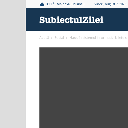
C
39.2
vineri, august 7, 2026
Moldova, Chisinau
Subiectul
Acasă
Social
Haos în sistemul informatic: bilete 
Zilei