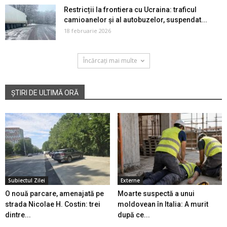
Restricții la frontiera cu Ucraina: traficul
camioanelor și al autobuzelor, suspendat...
18 februarie 2026
Încărcați mai multe
ȘTIRI DE ULTIMĂ ORĂ
Subiectul Zilei
Externe
O nouă parcare, amenajată pe
Moarte suspectă a unui
strada Nicolae H. Costin: trei
moldovean în Italia: A murit
dintre...
după ce...