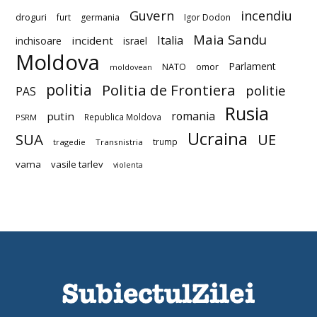
Guvern
incendiu
droguri
furt
germania
Igor Dodon
Maia Sandu
Italia
incident
inchisoare
israel
Moldova
Parlament
NATO
omor
moldovean
politia
Politia de Frontiera
politie
PAS
Rusia
romania
putin
Republica Moldova
PSRM
Ucraina
SUA
UE
trump
tragedie
Transnistria
vama
vasile tarlev
violenta