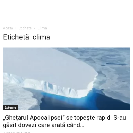
Acasă
Etichete
Clima
Etichetă: clima
Externe
„Ghețarul Apocalipsei” se topește rapid. S-au
găsit dovezi care arată când...
27 februarie 2024