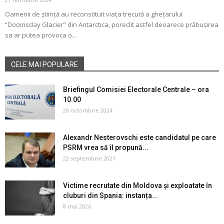
Oamenii de știință au reconstituit viața trecută a ghețarului
“Doomsday Glacier” din Antarctica, poreclit astfel deoarece prăbușirea
sa ar putea provoca o...
CELE MAI POPULARE
Briefingul Comisiei Electorale Centrale – ora
10.00
20 octombrie 2024
Alexandr Nesterovschi este candidatul pe care
PSRM vrea să îl propună...
22 septembrie 2021
Victime recrutate din Moldova și exploatate în
cluburi din Spania: instanța...
8 mai 2026