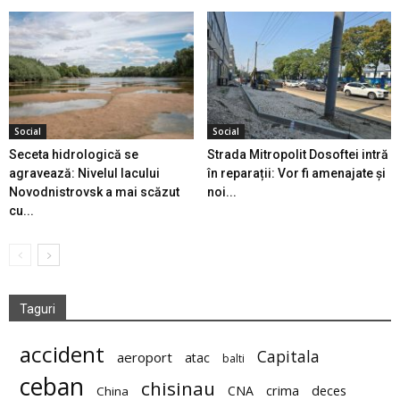
Social
Social
Seceta hidrologică se
Strada Mitropolit Dosoftei intră
agravează: Nivelul lacului
în reparații: Vor fi amenajate și
Novodnistrovsk a mai scăzut
noi...
cu...
Taguri
accident
Capitala
aeroport
atac
balti
ceban
chisinau
deces
CNA
crima
China