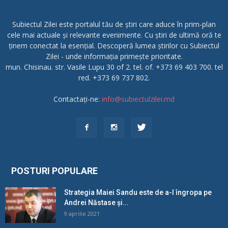
Subiectul Zilei este portalul tău de știri care aduce în prim-plan
cele mai actuale și relevante evenimente. Cu știri de ultimă oră te
ținem conectat la esențial. Descoperă lumea știrilor cu Subiectul
Zilei - unde informația primește prioritate.
mun. Chisinau. str. Vasile Lupu 30 of 2. tel. of. +373 69 403 700. tel
red. +373 69 737 802.
Contactați-ne:
info@subiectulzilei.md
POSTURI POPULARE
Strategia Maiei Sandu este de a-l îngropa pe
Andrei Năstase și...
9 aprilie 2021