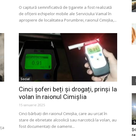
O captură semnificativă de țigarete a fost realizată
de ofițerii echipelor mobile ale Serviciului Vamal în
apropiere de localitatea Porumbrei, raionul Cimișlia,...
Social
Cinci șoferi beți și drogați, prinși la
volan în raionul Cimișlia
15 ianuarie 2025
Cinci bărbați din raionul Cimișlia, care au urcat în
stare de ebrietate alcoolică sau narcotică la volan, au
S
fost documentați de oamenii...
nța
Șo
re