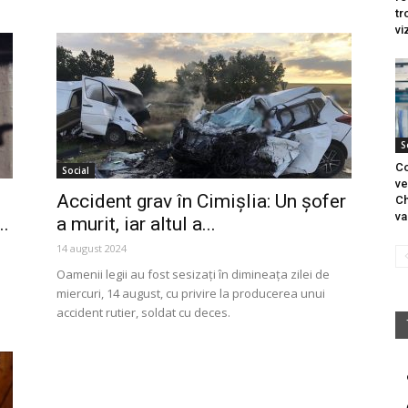
tr
vi
S
Co
Social
ve
Accident grav în Cimișlia: Un șofer
Ch
va
..
a murit, iar altul a...
14 august 2024
Oamenii legii au fost sesizați în dimineața zilei de
miercuri, 14 august, cu privire la producerea unui
accident rutier, soldat cu deces.