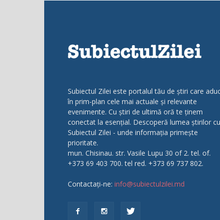
Subiectul Zilei este portalul tău de știri care adu
în prim-plan cele mai actuale și relevante
evenimente. Cu știri de ultimă oră te ținem
conectat la esențial. Descoperă lumea știrilor c
Subiectul Zilei - unde informația primește
prioritate.
mun. Chisinau. str. Vasile Lupu 30 of 2. tel. of.
+373 69 403 700. tel red. +373 69 737 802.
Contactați-ne:
info@subiectulzilei.md