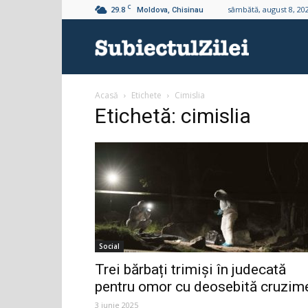
C
29.8
sâmbătă, august 8, 20
Moldova, Chisinau
Subiectul
Acasă
Etichete
Cimislia
Zilei
Etichetă: cimislia
Social
Trei bărbați trimiși în judecată
pentru omor cu deosebită cruzim
3 iunie 2025