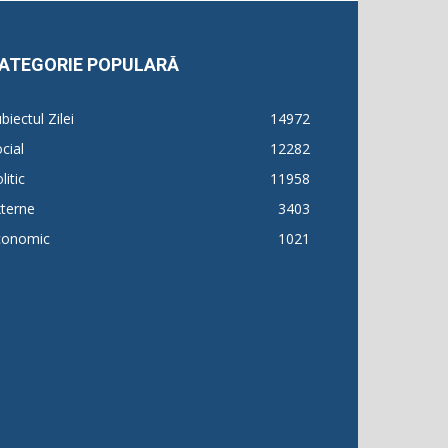
ATEGORIE POPULARĂ
biectul Zilei
14972
cial
12282
litic
11958
terne
3403
conomic
1021