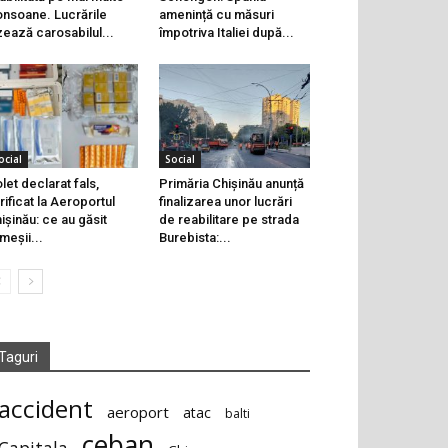
onsoane. Lucrările
amenință cu măsuri
zează carosabilul...
împotriva Italiei după...
ocial
Social
let declarat fals,
Primăria Chișinău anunță
rificat la Aeroportul
finalizarea unor lucrări
ișinău: ce au găsit
de reabilitare pe strada
meșii...
Burebista:...
Taguri
accident
aeroport
atac
balti
ceban