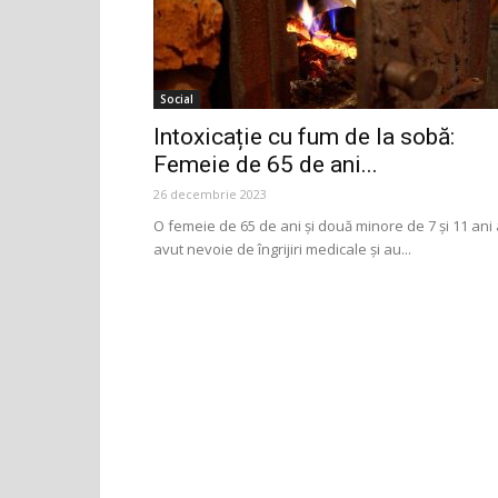
Social
Intoxicație cu fum de la sobă:
Femeie de 65 de ani...
26 decembrie 2023
O femeie de 65 de ani și două minore de 7 și 11 ani
avut nevoie de îngrijiri medicale și au...