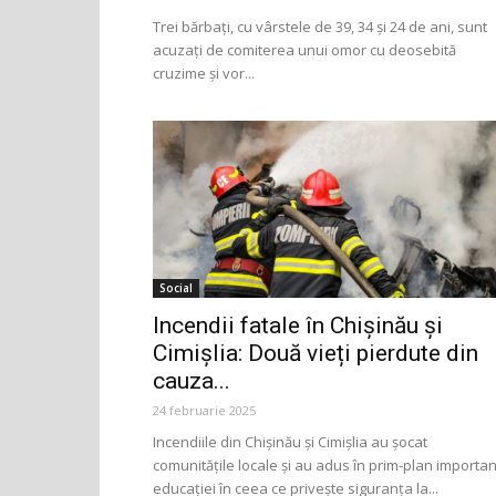
Trei bărbați, cu vârstele de 39, 34 și 24 de ani, sunt
acuzați de comiterea unui omor cu deosebită
cruzime și vor...
Social
Incendii fatale în Chișinău și
Cimișlia: Două vieți pierdute din
cauza...
24 februarie 2025
Incendiile din Chișinău și Cimișlia au șocat
comunitățile locale și au adus în prim-plan importa
educației în ceea ce privește siguranța la...