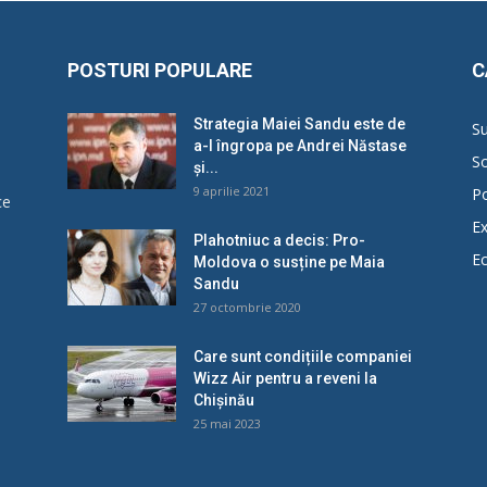
POSTURI POPULARE
C
Strategia Maiei Sandu este de
Su
a-l îngropa pe Andrei Năstase
So
și...
9 aprilie 2021
Po
ce
Ex
Plahotniuc a decis: Pro-
E
Moldova o susține pe Maia
u
Sandu
27 octombrie 2020
Care sunt condițiile companiei
Wizz Air pentru a reveni la
Chișinău
25 mai 2023