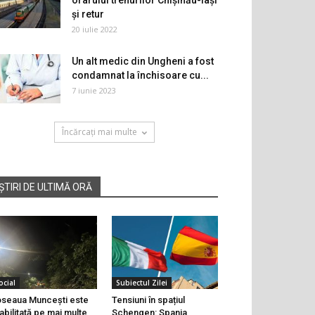
orarului trenurilor Chișinău-Iași
și retur
20 iulie 2022
Un alt medic din Ungheni a fost
condamnat la închisoare cu...
7 iunie 2023
Încărcați mai multe
ȘTIRI DE ULTIMĂ ORĂ
ocial
Subiectul Zilei
seaua Muncești este
Tensiuni în spațiul
abilitată pe mai multe
Schengen: Spania