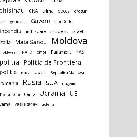
Capitala
China
chisinau
deces
CNA
crima
droguri
Guvern
furt
germania
Igor Dodon
incendiu
incident
inchisoare
israel
Moldova
Maia Sandu
Italia
PAS
Parlament
NATO
omor
moldovean
politia
Politia de Frontiera
politie
putin
Republica Moldova
PSRM
Rusia
SUA
romania
tragedie
Ucraina
UE
trump
Transnistria
vama
vasile tarlev
violenta