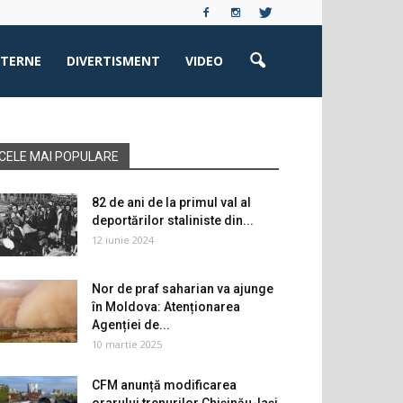
XTERNE
DIVERTISMENT
VIDEO
CELE MAI POPULARE
82 de ani de la primul val al
deportărilor staliniste din...
12 iunie 2024
Nor de praf saharian va ajunge
în Moldova: Atenționarea
Agenției de...
10 martie 2025
CFM anunță modificarea