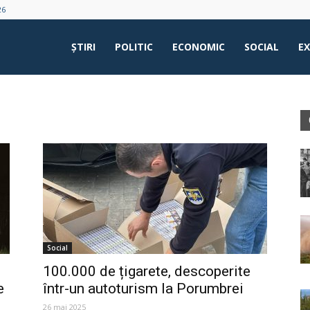
26
ŞTIRI
POLITIC
ECONOMIC
SOCIAL
E
Social
100.000 de țigarete, descoperite
e
într-un autoturism la Porumbrei
26 mai 2025