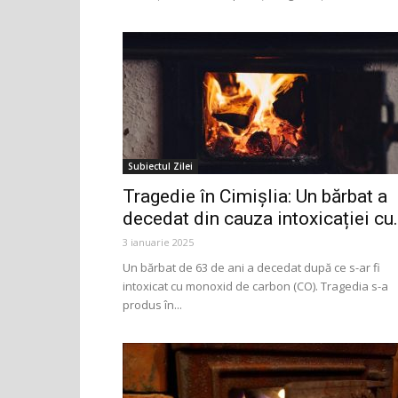
Subiectul Zilei
Tragedie în Cimișlia: Un bărbat a
decedat din cauza intoxicației cu.
3 ianuarie 2025
Un bărbat de 63 de ani a decedat după ce s-ar fi
intoxicat cu monoxid de carbon (CO). Tragedia s-a
produs în...