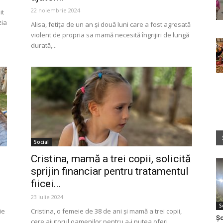
22 noiembrie 2024
it
zia
Alisa, fetița de un an și două luni care a fost agresată
violent de propria sa mamă necesită îngrijiri de lungă
durată,...
Social
Cristina, mamă a trei copii, solicită
sprijin financiar pentru tratamentul
fiicei...
23 iulie 2024
S
ie
Cristina, o femeie de 38 de ani și mamă a trei copii,
Șo
cere ajutorul oamenilor pentru a-i putea oferi