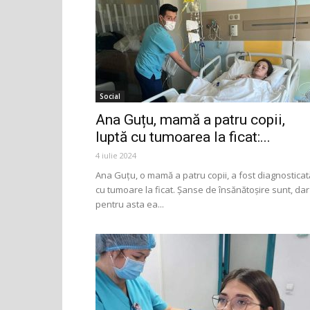
Social
Ana Guțu, mamă a patru copii,
luptă cu tumoarea la ficat:...
4 iulie 2024
Ana Guțu, o mamă a patru copii, a fost diagnosticat
cu tumoare la ficat. Șanse de însănătoșire sunt, dar
pentru asta ea...