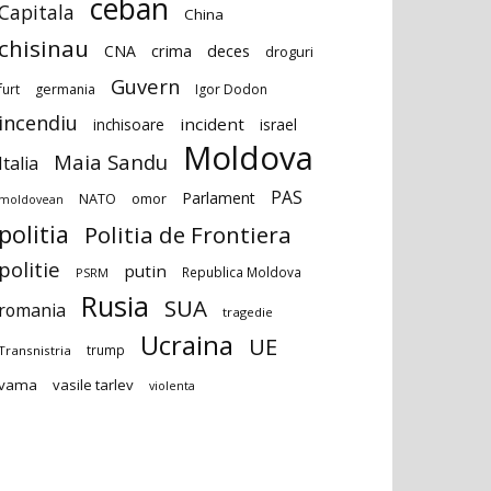
ceban
Capitala
China
chisinau
deces
CNA
crima
droguri
Guvern
furt
germania
Igor Dodon
incendiu
incident
inchisoare
israel
Moldova
Maia Sandu
Italia
PAS
Parlament
NATO
omor
moldovean
politia
Politia de Frontiera
politie
putin
Republica Moldova
PSRM
Rusia
SUA
romania
tragedie
Ucraina
UE
trump
Transnistria
vama
vasile tarlev
violenta