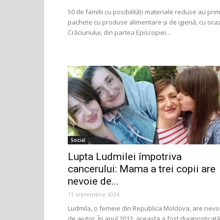
50 de familii cu posibilități materiale reduse au prim
pachete cu produse alimentare și de igienă, cu oca
Crăciunului, din partea Episcopiei...
Social
Lupta Ludmilei împotriva
cancerului: Mama a trei copii are
nevoie de...
11 septembrie 2024
Ludmila, o femeie din Republica Moldova, are nevo
de ajutor. În anul 2012, aceasta a fost diagnosticată