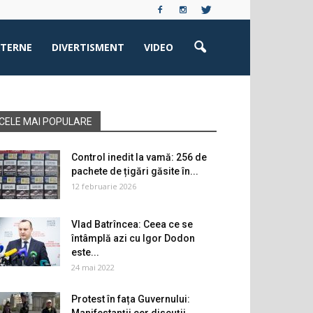
XTERNE
DIVERTISMENT
VIDEO
CELE MAI POPULARE
Control inedit la vamă: 256 de
pachete de țigări găsite în...
12 februarie 2026
Vlad Batrîncea: Ceea ce se
întâmplă azi cu Igor Dodon
este...
24 mai 2022
Protest în fața Guvernului: