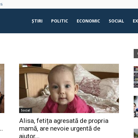
26
ŞTIRI
POLITIC
ECONOMIC
SOCIAL
E
Social
Alisa, fetița agresată de propria
..
mamă, are nevoie urgentă de
ajutor...