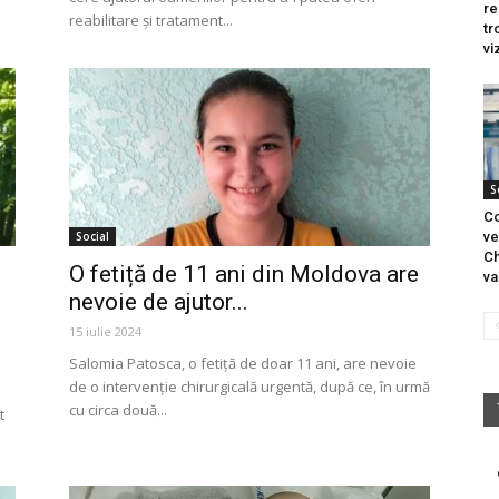
re
reabilitare și tratament...
tr
vi
S
Co
Social
ve
Ch
O fetiță de 11 ani din Moldova are
va
nevoie de ajutor...
15 iulie 2024
Salomia Patosca, o fetiță de doar 11 ani, are nevoie
de o intervenție chirurgicală urgentă, după ce, în urmă
cu circa două...
t