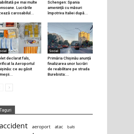
abilitată pe mai multe
Schengen: Spania
onsoane. Lucrările
amenință cu măsuri
zează carosabilul...
împotriva Italiei după...
ocial
Social
let declarat fals,
Primăria Chișinău anunță
rificat la Aeroportul
finalizarea unor lucrări
ișinău: ce au găsit
de reabilitare pe strada
meșii...
Burebista:...
Taguri
accident
aeroport
atac
balti