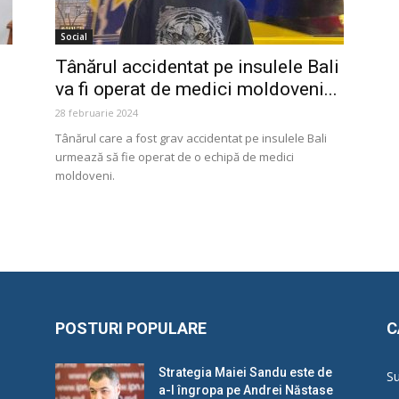
Social
Tânărul accidentat pe insulele Bali
va fi operat de medici moldoveni...
28 februarie 2024
Tânărul care a fost grav accidentat pe insulele Bali
urmează să fie operat de o echipă de medici
moldoveni.
POSTURI POPULARE
C
Strategia Maiei Sandu este de
Su
a-l îngropa pe Andrei Năstase