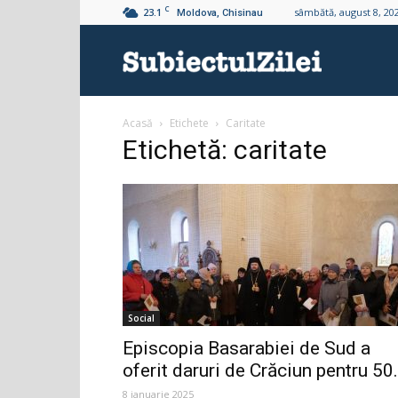
C
23.1
sâmbătă, august 8, 20
Moldova, Chisinau
Subiectul
Acasă
Etichete
Caritate
Zilei
Etichetă: caritate
Social
Episcopia Basarabiei de Sud a
oferit daruri de Crăciun pentru 50.
8 ianuarie 2025