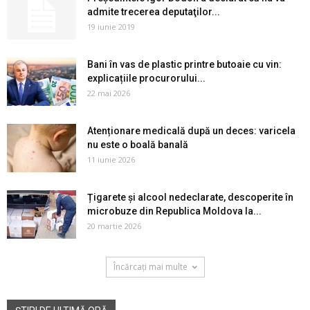
admite trecerea deputaţilor...
19 iunie 2019
Bani în vas de plastic printre butoaie cu vin:
explicațiile procurorului...
22 mai 2026
Atenționare medicală după un deces: varicela
nu este o boală banală
11 iunie 2026
Țigarete și alcool nedeclarate, descoperite în
microbuze din Republica Moldova la...
20 martie 2026
Încărcați mai multe