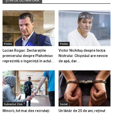
ȘTIRI DE ULTIMĂ ORĂ
Politic
Politic
Lucian Rogac: Declarațiile
Victor Nichituș despre lecția
premierului despre Plahotniuc
Nistrului: Chișinăul are nevoie
reprezintă o ingerință în actul...
de apă, dar...
Subiectul Zilei
Social
Minorii, tot mai des recrutați
Un tânăr de 25 de ani, reținut