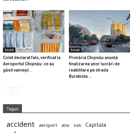
Social
Social
Colet declarat fals, verificat la
Primăria Chișinău anunță
Aeroportul Chișinău: ce au
finalizarea unor lucrări de
găsit vameșii...
reabilitare pe strada
Burebista:...
Taguri
accident
Capitala
aeroport
atac
balti