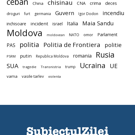
ceban
chisinau
deces
CNA
crima
China
Guvern
incendiu
droguri
furt
germania
Igor Dodon
Maia Sandu
Italia
incident
inchisoare
israel
Moldova
Parlament
NATO
omor
moldovean
politia
Politia de Frontiera
politie
PAS
Rusia
romania
putin
Republica Moldova
PSRM
Ucraina
SUA
UE
trump
tragedie
Transnistria
vama
vasile tarlev
violenta