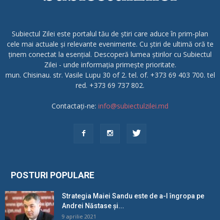
Subiectul Zilei este portalul tău de știri care aduce în prim-plan
cele mai actuale și relevante evenimente. Cu știri de ultimă oră te
ținem conectat la esențial. Descoperă lumea știrilor cu Subiectul
Zilei - unde informația primește prioritate.
mun. Chisinau. str. Vasile Lupu 30 of 2. tel. of. +373 69 403 700. tel
red. +373 69 737 802.
Contactați-ne:
info@subiectulzilei.md
POSTURI POPULARE
Strategia Maiei Sandu este de a-l îngropa pe
Andrei Năstase și...
9 aprilie 2021