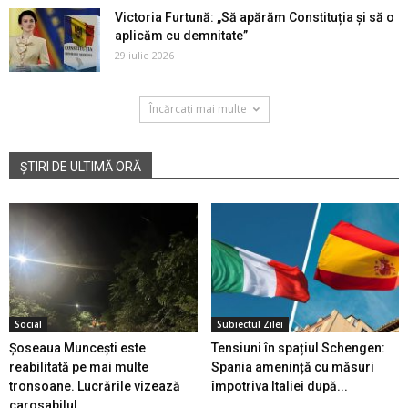
Victoria Furtună: „Să apărăm Constituția și să o
aplicăm cu demnitate”
29 iulie 2026
Încărcați mai multe
ȘTIRI DE ULTIMĂ ORĂ
Social
Subiectul Zilei
Șoseaua Muncești este
Tensiuni în spațiul Schengen:
reabilitată pe mai multe
Spania amenință cu măsuri
tronsoane. Lucrările vizează
împotriva Italiei după...
carosabilul...