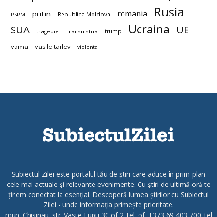
Rusia
romania
putin
Republica Moldova
PSRM
Ucraina
SUA
UE
trump
tragedie
Transnistria
vama
vasile tarlev
violenta
Subiectul Zilei este portalul tău de știri care aduce în prim-plan
cele mai actuale și relevante evenimente. Cu știri de ultimă oră te
ținem conectat la esențial. Descoperă lumea știrilor cu Subiectul
Zilei - unde informația primește prioritate.
mun. Chisinau. str. Vasile Lupu 30 of 2. tel. of. +373 69 403 700. tel