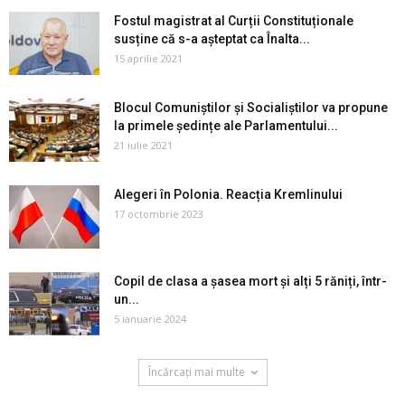
Fostul magistrat al Curții Constituționale
susține că s-a așteptat ca Înalta...
15 aprilie 2021
Blocul Comuniștilor și Socialiștilor va propune
la primele ședințe ale Parlamentului...
21 iulie 2021
Alegeri în Polonia. Reacția Kremlinului
17 octombrie 2023
Copil de clasa a șasea mort și alți 5 răniți, într-
un...
5 ianuarie 2024
Încărcați mai multe