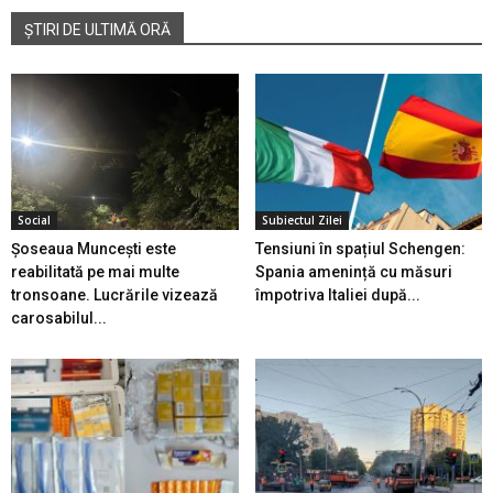
ȘTIRI DE ULTIMĂ ORĂ
Social
Subiectul Zilei
Șoseaua Muncești este
Tensiuni în spațiul Schengen:
reabilitată pe mai multe
Spania amenință cu măsuri
tronsoane. Lucrările vizează
împotriva Italiei după...
carosabilul...