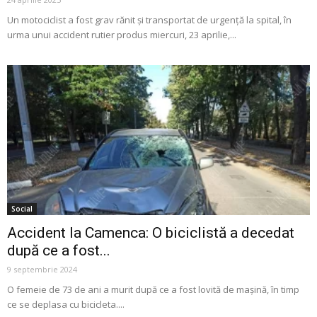
Un motociclist a fost grav rănit și transportat de urgență la spital, în
urma unui accident rutier produs miercuri, 23 aprilie,...
Social
Accident la Camenca: O biciclistă a decedat
după ce a fost...
9 septembrie 2024
O femeie de 73 de ani a murit după ce a fost lovită de mașină, în timp
ce se deplasa cu bicicleta....