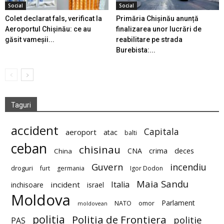
Social
Social
Colet declarat fals, verificat la
Primăria Chișinău anunță
Aeroportul Chișinău: ce au
finalizarea unor lucrări de
găsit vameșii...
reabilitare pe strada
Burebista:...
Taguri
accident
Capitala
aeroport
atac
balti
ceban
chisinau
deces
CNA
crima
China
Guvern
incendiu
droguri
furt
germania
Igor Dodon
Maia Sandu
Italia
incident
inchisoare
israel
Moldova
Parlament
NATO
omor
moldovean
politia
Politia de Frontiera
politie
PAS