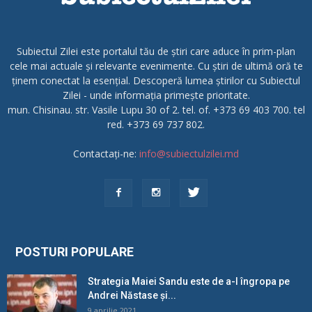
Subiectul Zilei este portalul tău de știri care aduce în prim-plan
cele mai actuale și relevante evenimente. Cu știri de ultimă oră te
ținem conectat la esențial. Descoperă lumea știrilor cu Subiectul
Zilei - unde informația primește prioritate.
mun. Chisinau. str. Vasile Lupu 30 of 2. tel. of. +373 69 403 700. tel
red. +373 69 737 802.
Contactați-ne:
info@subiectulzilei.md
POSTURI POPULARE
Strategia Maiei Sandu este de a-l îngropa pe
Andrei Năstase și...
9 aprilie 2021