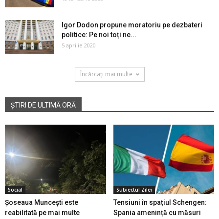
Igor Dodon propune moratoriu pe dezbateri
politice: Pe noi toți ne...
5 aprilie 2020
Încărcați mai multe
ȘTIRI DE ULTIMĂ ORĂ
Social
Subiectul Zilei
Șoseaua Muncești este
Tensiuni în spațiul Schengen:
reabilitată pe mai multe
Spania amenință cu măsuri