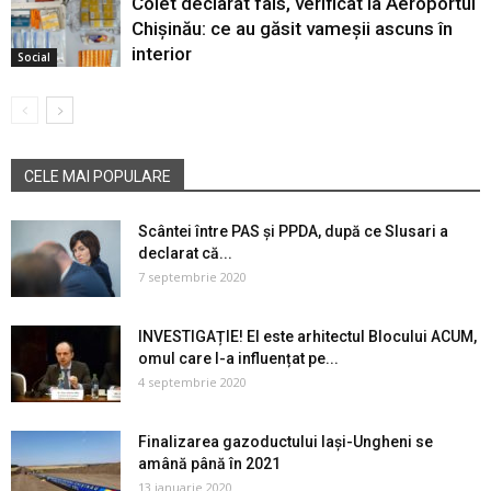
Colet declarat fals, verificat la Aeroportul
Chișinău: ce au găsit vameșii ascuns în
interior
Social
CELE MAI POPULARE
Scântei între PAS și PPDA, după ce Slusari a
declarat că...
7 septembrie 2020
INVESTIGAȚIE! El este arhitectul Blocului ACUM,
omul care l-a influențat pe...
4 septembrie 2020
Finalizarea gazoductului Iaşi-Ungheni se
amână până în 2021
13 ianuarie 2020