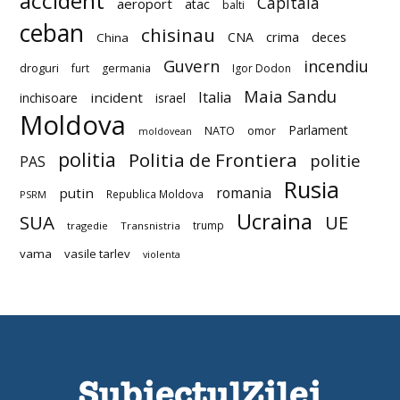
accident
Capitala
aeroport
atac
balti
ceban
chisinau
deces
CNA
crima
China
Guvern
incendiu
droguri
furt
germania
Igor Dodon
Maia Sandu
Italia
incident
inchisoare
israel
Moldova
Parlament
NATO
omor
moldovean
politia
Politia de Frontiera
politie
PAS
Rusia
romania
putin
Republica Moldova
PSRM
Ucraina
SUA
UE
trump
tragedie
Transnistria
vama
vasile tarlev
violenta