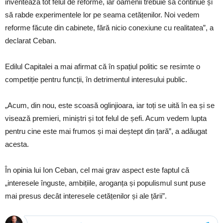
inventează tot felul de reforme, iar oamenii trebuie să continue și
să rabde experimentele lor pe seama cetățenilor. Noi vedem
reforme făcute din cabinete, fără nicio conexiune cu realitatea”, a
declarat Ceban.
Edilul Capitalei a mai afirmat că în spațiul politic se resimte o
competiție pentru funcții, în detrimentul interesului public.
„Acum, din nou, este scoasă oglinjioara, iar toți se uită în ea și se
visează premieri, miniștri și tot felul de șefi. Acum vedem lupta
pentru cine este mai frumos și mai deștept din țară”, a adăugat
acesta.
În opinia lui Ion Ceban, cel mai grav aspect este faptul că
„interesele înguste, ambițiile, aroganța și populismul sunt puse
mai presus decât interesele cetățenilor și ale țării”.