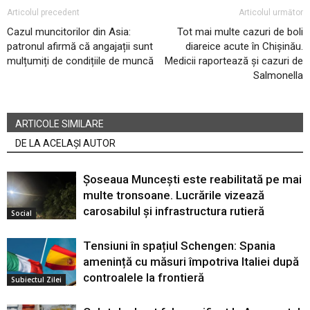
Articolul precedent
Articolul următor
Cazul muncitorilor din Asia:
Tot mai multe cazuri de boli
patronul afirmă că angajații sunt
diareice acute în Chișinău.
mulțumiți de condițiile de muncă
Medicii raportează și cazuri de
Salmonella
ARTICOLE SIMILARE
DE LA ACELAȘI AUTOR
Șoseaua Muncești este reabilitată pe mai
multe tronsoane. Lucrările vizează
carosabilul și infrastructura rutieră
Social
Tensiuni în spațiul Schengen: Spania
amenință cu măsuri împotriva Italiei după
controalele la frontieră
Subiectul Zilei