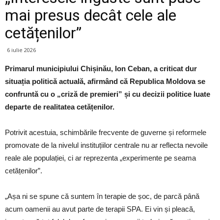
mai presus decât cele ale
cetățenilor”
6 iulie 2026
Primarul municipiului Chișinău, Ion Ceban, a criticat dur
situația politică actuală, afirmând că Republica Moldova se
confruntă cu o „criză de premieri” și cu decizii politice luate
departe de realitatea cetățenilor.
Potrivit acestuia, schimbările frecvente de guverne și reformele
promovate de la nivelul instituțiilor centrale nu ar reflecta nevoile
reale ale populației, ci ar reprezenta „experimente pe seama
cetățenilor”.
„Așa ni se spune că suntem în terapie de șoc, de parcă până
acum oamenii au avut parte de terapii SPA. Ei vin și pleacă,