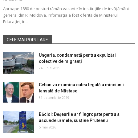
Aproape 1880 de posturi rămân vacante în instituțiile de învățământ
general din R. Moldova. Informația a fost oferită de Ministerul
Educației, în...
CELE MAI POPULARE
Ungaria, condamnată pentru expulzări
colective de migranți
24 iunie 2025
Ceban va examina calea legală a minciunii
lansată de Năstase
31 octombrie 2019
Băcioi: Deșeurile ar fi îngropate pentru a
ascunde urmele, susține Pruteanu
5 mai 2026