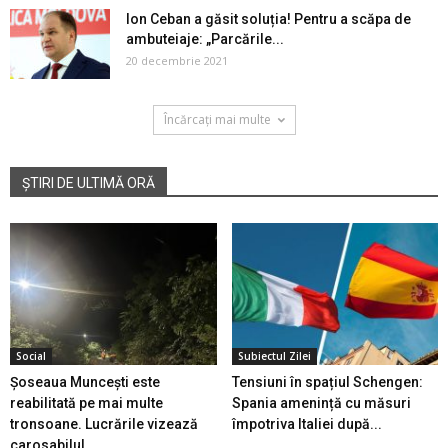
Ion Ceban a găsit soluția! Pentru a scăpa de
ambuteiaje: „Parcările...
20 decembrie 2021
Încărcați mai multe
ȘTIRI DE ULTIMĂ ORĂ
Social
Subiectul Zilei
Șoseaua Muncești este
Tensiuni în spațiul Schengen:
reabilitată pe mai multe
Spania amenință cu măsuri
tronsoane. Lucrările vizează
împotriva Italiei după...
carosabilul...