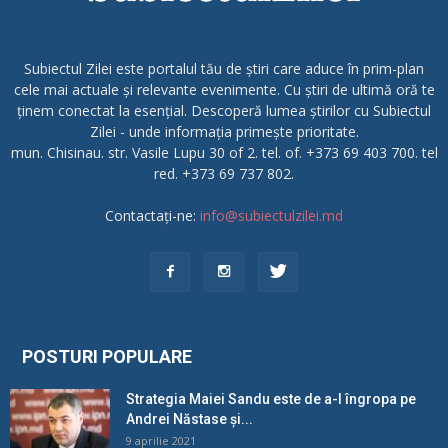
Subiectul Zilei este portalul tău de știri care aduce în prim-plan
cele mai actuale și relevante evenimente. Cu știri de ultimă oră te
ținem conectat la esențial. Descoperă lumea știrilor cu Subiectul
Zilei - unde informația primește prioritate.
mun. Chisinau. str. Vasile Lupu 30 of 2. tel. of. +373 69 403 700. tel
red. +373 69 737 802.
Contactați-ne:
info@subiectulzilei.md
POSTURI POPULARE
Strategia Maiei Sandu este de a-l îngropa pe
Andrei Năstase și...
9 aprilie 2021