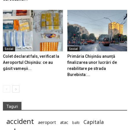
Social
Social
Colet declarat fals, verificat la
Primăria Chișinău anunță
Aeroportul Chișinău: ce au
finalizarea unor lucrări de
găsit vameșii...
reabilitare pe strada
Burebista:...
Taguri
accident
Capitala
aeroport
atac
balti