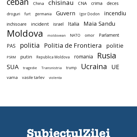
ceban
chisinau
deces
CNA
crima
China
Guvern
incendiu
droguri
furt
germania
Igor Dodon
Maia Sandu
Italia
incident
inchisoare
israel
Moldova
Parlament
NATO
omor
moldovean
politia
Politia de Frontiera
politie
PAS
Rusia
romania
putin
Republica Moldova
PSRM
Ucraina
SUA
UE
trump
tragedie
Transnistria
vama
vasile tarlev
violenta