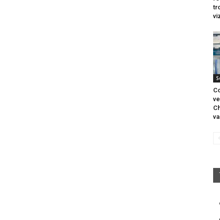
tr
vi
S
Co
ve
Ch
va