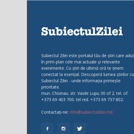
Subiectul Zilei este portalul tău de știri care adu
în prim-plan cele mai actuale și relevante
evenimente. Cu știri de ultimă oră te ținem
conectat la esențial. Descoperă lumea știrilor c
Subiectul Zilei - unde informația primește
prioritate.
mun. Chisinau. str. Vasile Lupu 30 of 2. tel. of.
+373 69 403 700. tel red. +373 69 737 802.
Contactați-ne:
info@subiectulzilei.md