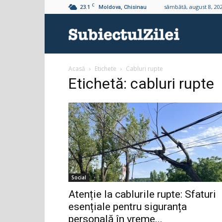
C
23.1
sâmbătă, august 8, 20
Moldova, Chisinau
Subiectul
Acasă
Etichete
Cabluri rupte
Zilei
Etichetă: cabluri rupte
Social
Atenție la cablurile rupte: Sfaturi
esențiale pentru siguranța
personală în vreme...