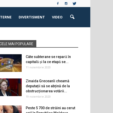
XTERNE
DIVERTISMENT
VIDEO
CELE MAI POPULARE
Câte subterane se repară în
capitală și la ce etapă se...
11 noiembrie 2020
Zinaida Greceanîi cheamă
deputații să se abțină de la
obstrucționarea votării...
19 noiembrie 2020
Peste 5 700 de străini au cerut