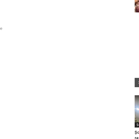
te
S
Șo
re