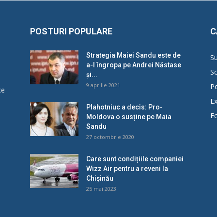
POSTURI POPULARE
C
Strategia Maiei Sandu este de
Su
a-l îngropa pe Andrei Năstase
So
și...
9 aprilie 2021
Po
ce
Ex
Plahotniuc a decis: Pro-
E
Moldova o susține pe Maia
u
Sandu
27 octombrie 2020
Care sunt condițiile companiei
Wizz Air pentru a reveni la
Chișinău
25 mai 2023