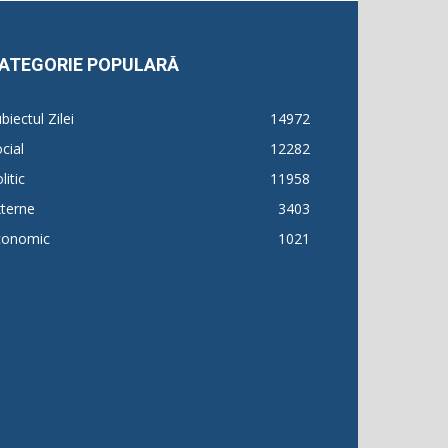
ATEGORIE POPULARĂ
biectul Zilei
14972
cial
12282
litic
11958
terne
3403
conomic
1021