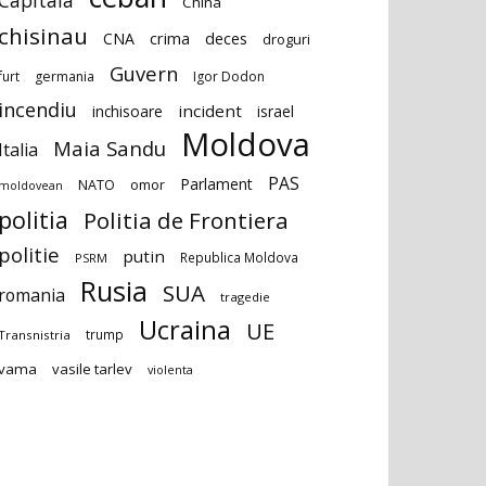
Capitala
China
chisinau
deces
CNA
crima
droguri
Guvern
furt
germania
Igor Dodon
incendiu
incident
inchisoare
israel
Moldova
Maia Sandu
Italia
PAS
Parlament
NATO
omor
moldovean
politia
Politia de Frontiera
politie
putin
Republica Moldova
PSRM
Rusia
SUA
romania
tragedie
Ucraina
UE
trump
Transnistria
vama
vasile tarlev
violenta