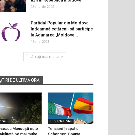
azil în Republica Moldova
28 martie 2022
Partidul Popular din Moldova
îndeamnă cetățenii să participe
la Adunarea „Moldova...
16 mai 2023
Încărcați mai multe
ȘTIRI DE ULTIMĂ ORĂ
ocial
Subiectul Zilei
seaua Muncești este
Tensiuni în spațiul
abilitată pe mai multe
Schengen: Spania