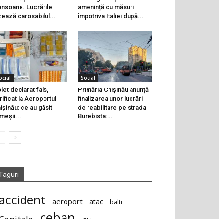
onsoane. Lucrările
amenință cu măsuri
zează carosabilul...
împotriva Italiei după...
ocial
Social
let declarat fals,
Primăria Chișinău anunță
rificat la Aeroportul
finalizarea unor lucrări
ișinău: ce au găsit
de reabilitare pe strada
meșii...
Burebista:...
Taguri
accident
aeroport
atac
balti
ceban