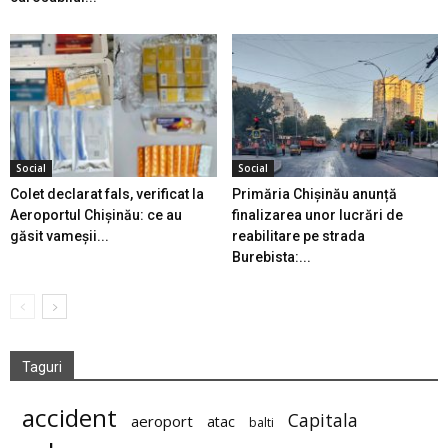
Social
Social
Colet declarat fals, verificat la
Primăria Chișinău anunță
Aeroportul Chișinău: ce au
finalizarea unor lucrări de
găsit vameșii...
reabilitare pe strada
Burebista:...
Taguri
accident
Capitala
aeroport
atac
balti