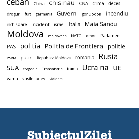
ceban
chisinau
deces
CNA
crima
China
Guvern
incendiu
droguri
furt
germania
Igor Dodon
Maia Sandu
Italia
incident
inchisoare
israel
Moldova
Parlament
NATO
omor
moldovean
politia
Politia de Frontiera
politie
PAS
Rusia
romania
putin
Republica Moldova
PSRM
Ucraina
SUA
UE
trump
tragedie
Transnistria
vama
vasile tarlev
violenta