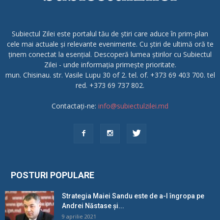
Subiectul Zilei este portalul tău de știri care aduce în prim-plan
cele mai actuale și relevante evenimente. Cu știri de ultimă oră te
ținem conectat la esențial. Descoperă lumea știrilor cu Subiectul
Zilei - unde informația primește prioritate.
mun. Chisinau. str. Vasile Lupu 30 of 2. tel. of. +373 69 403 700. tel
red. +373 69 737 802.
Contactați-ne:
info@subiectulzilei.md
POSTURI POPULARE
Strategia Maiei Sandu este de a-l îngropa pe
Andrei Năstase și...
9 aprilie 2021