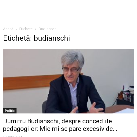
Acasă
Etichete
Budianschi
Etichetă: budianschi
Politic
Dumitru Budianschi, despre concediile
pedagogilor: Mie mi se pare excesiv de...
10 mai 2022