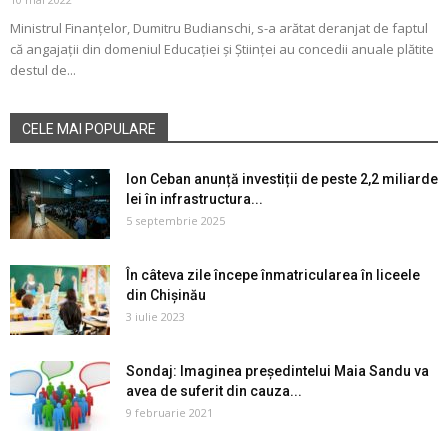
Ministrul Finanțelor, Dumitru Budianschi, s-a arătat deranjat de faptul
că angajații din domeniul Educației și Științei au concedii anuale plătite
destul de...
CELE MAI POPULARE
Ion Ceban anunță investiții de peste 2,2 miliarde
lei în infrastructura...
5 septembrie 2025
În câteva zile începe înmatricularea în liceele
din Chișinău
3 iulie 2023
Sondaj: Imaginea președintelui Maia Sandu va
avea de suferit din cauza...
9 februarie 2021