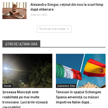
Alexandru Sinigur, reținut din nou la scurt timp
după eliberare
4 aprilie 2025
Încărcați mai multe
ȘTIRI DE ULTIMĂ ORĂ
Social
Subiectul Zilei
Șoseaua Muncești este
Tensiuni în spațiul Schengen:
reabilitată pe mai multe
Spania amenință cu măsuri
tronsoane. Lucrările vizează
împotriva Italiei după...
carosabilul...