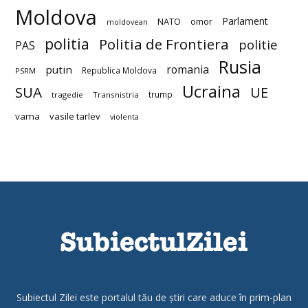
Moldova
Parlament
NATO
omor
moldovean
politia
Politia de Frontiera
politie
PAS
Rusia
romania
putin
Republica Moldova
PSRM
Ucraina
SUA
UE
trump
tragedie
Transnistria
vama
vasile tarlev
violenta
Subiectul Zilei este portalul tău de știri care aduce în prim-plan