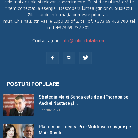
cele mai actuale și relevante evenimente. Cu știri de ultimă oră te
ținem conectat la esențial. Descoperă lumea știrilor cu Subiectul
Zilei - unde informația primește prioritate.
mun. Chisinau. str. Vasile Lupu 30 of 2. tel. of. +373 69 403 700. tel
red. +373 69 737 802.
Contactați-ne:
info@subiectulzilei.md
POSTURI POPULARE
Strategia Maiei Sandu este de a-l îngropa pe
Andrei Năstase și...
9 aprilie 2021
Plahotniuc a decis: Pro-Moldova o susține pe
Maia Sandu