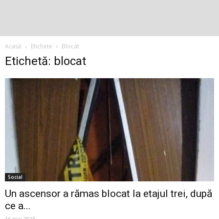
Acasă
Etichete
Blocat
Etichetă: blocat
Social
Un ascensor a rămas blocat la etajul trei, după
ce a...
16 mai 2023