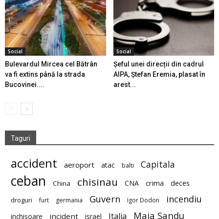
Social
Social
Bulevardul Mircea cel Bătrân
Șeful unei direcții din cadrul
va fi extins până la strada
AIPA, Ștefan Eremia, plasat în
Bucovinei....
arest...
Taguri
accident
Capitala
aeroport
atac
balti
ceban
chisinau
deces
CNA
crima
China
Guvern
incendiu
droguri
furt
germania
Igor Dodon
Maia Sandu
Italia
incident
inchisoare
israel