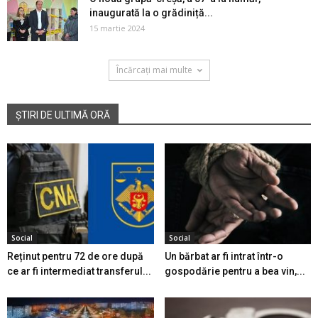
inaugurată la o grădiniță...
15 martie 2024
Încărcați mai multe
ȘTIRI DE ULTIMĂ ORĂ
Social
Social
Reținut pentru 72 de ore după
Un bărbat ar fi intrat într-o
ce ar fi intermediat transferul...
gospodărie pentru a bea vin,...