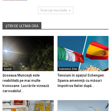
Încărcați mai multe
ȘTIRI DE ULTIMĂ ORĂ
Social
Subiectul Zilei
Șoseaua Muncești este
Tensiuni în spațiul Schengen:
reabilitată pe mai multe
Spania amenință cu măsuri
tronsoane. Lucrările vizează
împotriva Italiei după...
carosabilul...