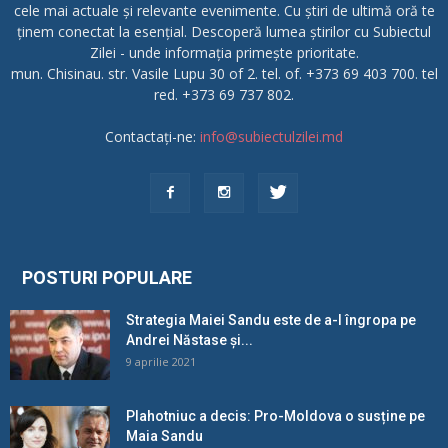
cele mai actuale și relevante evenimente. Cu știri de ultimă oră te
ținem conectat la esențial. Descoperă lumea știrilor cu Subiectul
Zilei - unde informația primește prioritate.
mun. Chisinau. str. Vasile Lupu 30 of 2. tel. of. +373 69 403 700. tel
red. +373 69 737 802.
Contactați-ne:
info@subiectulzilei.md
POSTURI POPULARE
Strategia Maiei Sandu este de a-l îngropa pe
Andrei Năstase și...
9 aprilie 2021
Plahotniuc a decis: Pro-Moldova o susține pe
Maia Sandu