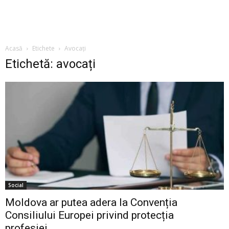
Acasă
Etichete
Avocați
Etichetă: avocați
Social
Moldova ar putea adera la Convenția
Consiliului Europei privind protecția
profesiei...