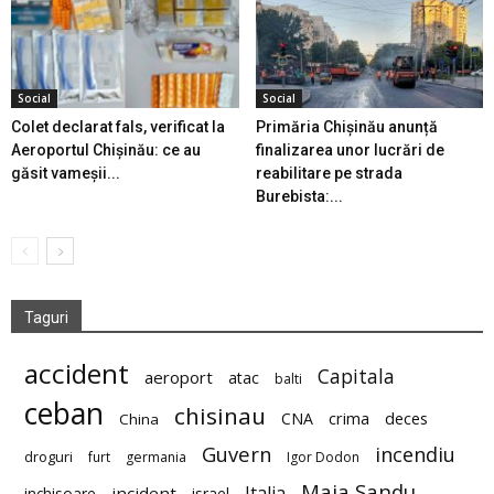
Social
Social
Colet declarat fals, verificat la
Primăria Chișinău anunță
Aeroportul Chișinău: ce au
finalizarea unor lucrări de
găsit vameșii...
reabilitare pe strada
Burebista:...
Taguri
accident
Capitala
aeroport
atac
balti
ceban
chisinau
deces
CNA
crima
China
Guvern
incendiu
droguri
furt
germania
Igor Dodon
Maia Sandu
Italia
incident
inchisoare
israel