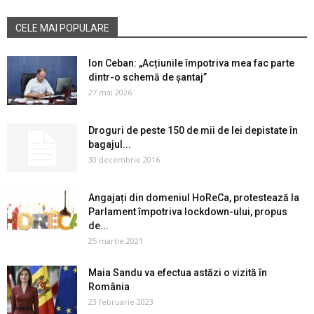
CELE MAI POPULARE
Ion Ceban: „Acțiunile împotriva mea fac parte
dintr-o schemă de șantaj”
27 mai 2026
Droguri de peste 150 de mii de lei depistate în
bagajul...
30 decembrie 2016
Angajați din domeniul HoReCa, protestează la
Parlament împotriva lockdown-ului, propus
de...
25 martie 2021
Maia Sandu va efectua astăzi o vizită în
România
23 februarie 2023