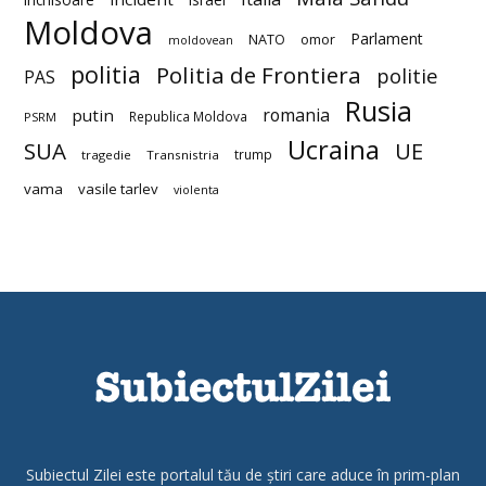
Moldova
Parlament
NATO
omor
moldovean
politia
Politia de Frontiera
politie
PAS
Rusia
romania
putin
Republica Moldova
PSRM
Ucraina
SUA
UE
trump
tragedie
Transnistria
vama
vasile tarlev
violenta
Subiectul Zilei este portalul tău de știri care aduce în prim-plan