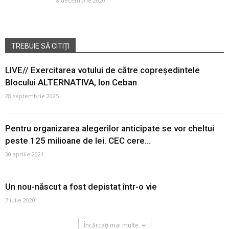
8 decembrie 2020
TREBUIE SĂ CITIȚI
LIVE// Exercitarea votului de către copreședintele
Blocului ALTERNATIVA, Ion Ceban
28 septembrie 2025
Pentru organizarea alegerilor anticipate se vor cheltui
peste 125 milioane de lei. CEC cere...
30 aprilie 2021
Un nou-născut a fost depistat într-o vie
7 iulie 2020
Încărcați mai multe